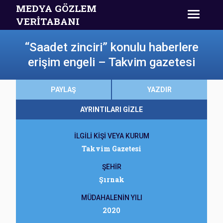
MEDYA GÖZLEM
VERİTABANI
“Saadet zinciri” konulu haberlere
erişim engeli – Takvim gazetesi
PAYLAŞ
YAZDIR
AYRINTILARI GİZLE
İLGİLİ KİŞİ VEYA KURUM
Takvim Gazetesi
ŞEHİR
Şırnak
MÜDAHALENİN YILI
2020