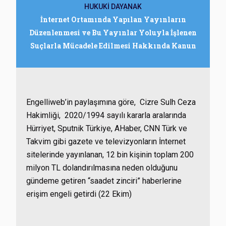
HUKUKİ DAYANAK
İnternet Ortamında Yapılan Yayınların
Düzenlenmesi ve Bu Yayınlar Yoluyla İşlenen
Suçlarla Mücadele Edilmesi Hakkında Kanun
Engelliweb’in paylaşımına göre,
Cizre Sulh Ceza
Hakimliği
, 2020/1994 sayılı kararla aralarında
Hürriyet, Sputnik Türkiye, AHaber, CNN Türk ve
Takvim gibi gazete ve televizyonların İnternet
sitelerinde yayınlanan,
12 bin kişinin toplam 200
milyon TL dolandırılmasına neden olduğunu
gündeme getiren “saadet zinciri” haberlerine
erişim engeli getirdi (22 Ekim)