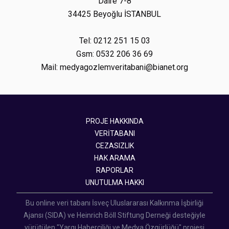
Daire 7-8
34425 Beyoğlu İSTANBUL
Tel: 0212 251 15 03
Gsm: 0532 206 36 69
Mail: medyagozlemveritabani@bianet.org
PROJE HAKKINDA
VERİTABANI
CEZASIZLIK
HAK ARAMA
RAPORLAR
UNUTULMA HAKKI
Bu online veri tabanı İsveç Uluslararası Kalkınma İşbirliği
Ajansı (SIDA) ve Heinrich Böll Stiftung Derneği desteğiyle
yürütülen "Yargı Haberciliği ve Medya Özgürlüğü" projesi