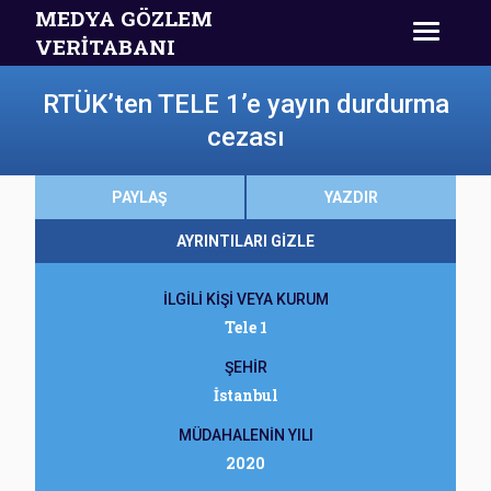
MEDYA GÖZLEM
VERİTABANI
RTÜK’ten TELE 1’e yayın durdurma
cezası
PAYLAŞ
YAZDIR
AYRINTILARI GİZLE
İLGİLİ KİŞİ VEYA KURUM
Tele 1
ŞEHİR
İstanbul
MÜDAHALENİN YILI
2020