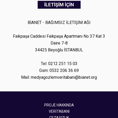
İLETİŞİM İÇİN
BİANET - BAĞIMSIZ İLETİŞİM AĞI
Faikpaşa Caddesi Faikpaşa Apartmanı No 37 Kat 3
Daire 7-8
34425 Beyoğlu İSTANBUL
Tel: 0212 251 15 03
Gsm: 0532 206 36 69
Mail: medyagozlemveritabani@bianet.org
PROJE HAKKINDA
VERİTABANI
CEZASIZLIK