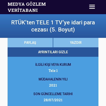
MEDYA GÖZLEM
VERİTABANI
RTÜK’ten TELE 1 TV’ye idari para
cezası (5. Boyut)
PAYLAŞ
YAZDIR
AYRINTILARI GİZLE
İLGİLİ KİŞİ VEYA KURUM
Tele 1
MÜDAHALENİN YILI
2021
SON GÜNCELLEME TARİHİ
28/07/2021