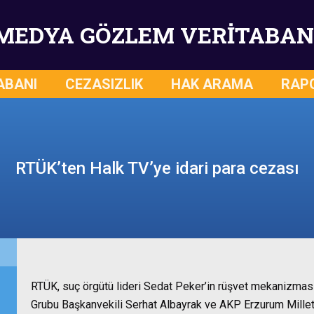
MEDYA GÖZLEM VERİTABAN
ABANI
CEZASIZLIK
HAK ARAMA
RAP
RTÜK’ten Halk TV’ye idari para cezası
RTÜK, suç örgütü lideri Sedat Peker’in rüşvet mekanizma
Grubu Başkanvekili Serhat Albayrak ve AKP Erzurum Millet