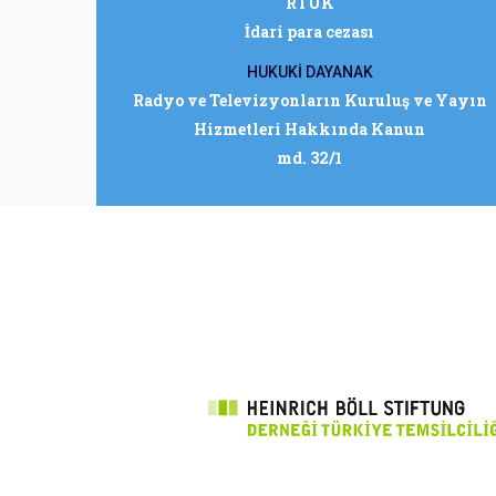
RTÜK
İdari para cezası
HUKUKİ DAYANAK
Radyo ve Televizyonların Kuruluş ve Yayın
Hizmetleri Hakkında Kanun
md. 32/1