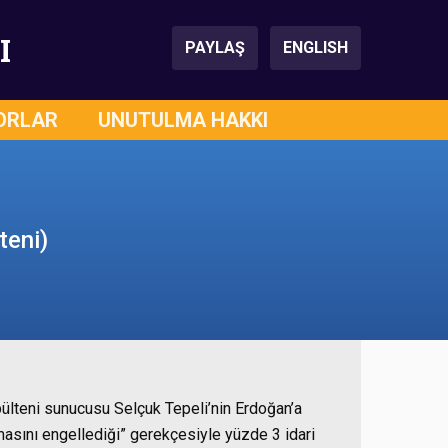
I
PAYLAŞ
ENGLISH
ORLAR
UNUTULMA HAKKI
teni)
ülteni sunucusu Selçuk Tepeli’nin Erdoğan’a
masını engellediği” gerekçesiyle yüzde 3 idari