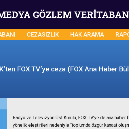
MEDYA GÖZLEM VERİTABAN
ABANI
CEZASIZLIK
HAK ARAMA
RAP
’ten FOX TV’ye ceza (FOX Ana Haber Bül
Radyo ve Televizyon Üst Kurulu, FOX TV’ye de ana haber b
yönelik eleştirileri nedeniyle “toplumda özgür kanaat oluş