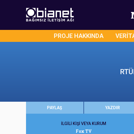
PROJE HAKKINDA
VERİT
RTÜK
PAYLAŞ
YAZDIR
İLGİLİ KİŞİ VEYA KURUM
Fox TV