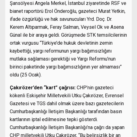
Şansölyesi Angela Merkel, İstanbul ziyaretinde RSF ve
bianet raportörü Erol Önderoğlu, gazeteci Murat Yetkin,
ifade özgürlüğü ve hak savunucuları Yrd. Doç. Dr.
Kerem Altıparmak, Feray Salman, Veysel Ok ve Asena
Günal ile bir araya geldi. Görüşmede STK temsilcilerinin
ortak vurgusu “Türkiye’de hukuk devletinin zemin
kaybettiği, yargı reformunun yargı bağımsızlığını
mutlaka sağlaması gerektiği ve Yargı Reformu’nun
birinci paketinde yargı bağımsızlığının yer almaması”
oldu (25 Ocak).
Çakırözer’den “kart” çağrısı:
CHP’nin gazeteci
kökenli Eskişehir Milletvekili Utku Çakırözer, Evrensel
Gazetesi ve TGS dahil olmak üzere bazı gazetecilerin
Cumhurbaşkanlığı İletişim Başkanlığı tarafından basın
kartlarının iptal edilmesine tepki gösterdi.
Cumhurbaşkanlığı İletişim Başkanlığı’na çağrı da yapan
CHP milletvekili Utku Çakırözer, “Bu belirsizlik bir an