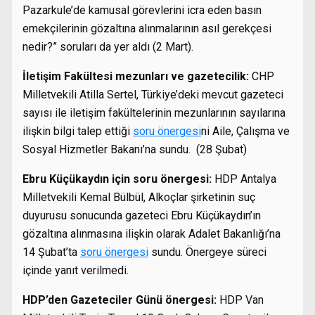
Pazarkule’de kamusal görevlerini icra eden basın
emekçilerinin gözaltına alınmalarının asıl gerekçesi
nedir?” soruları da yer aldı (2 Mart).
İletişim Fakültesi mezunları ve gazetecilik:
CHP
Milletvekili Atilla Sertel, Türkiye’deki mevcut gazeteci
sayısı ile iletişim fakültelerinin mezunlarının sayılarına
ilişkin bilgi talep ettiği
soru önergesi
ni Aile, Çalışma ve
Sosyal Hizmetler Bakanı’na sundu. (28 Şubat)
Ebru Küçükaydın için soru önergesi:
HDP Antalya
Milletvekili Kemal Bülbül, Alkoçlar şirketinin suç
duyurusu sonucunda gazeteci Ebru Küçükaydın’ın
gözaltına alınmasına ilişkin olarak Adalet Bakanlığı’na
14 Şubat’ta
soru önergesi
sundu. Önergeye süreci
içinde yanıt verilmedi.
HDP’den Gazeteciler Günü önergesi:
HDP Van