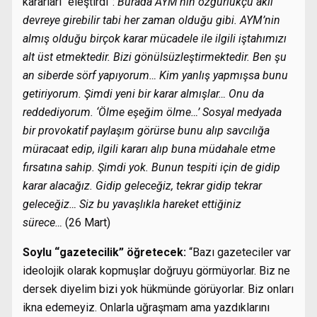
kararları “eleştirdi”:
Burada AYM’nin özgürlükçü aklı
devreye girebilir tabi her zaman olduğu gibi. AYM’nin
almış olduğu birçok karar mücadele ile ilgili iştahımızı
alt üst etmektedir. Bizi gönülsüzleştirmektedir. Ben şu
an siberde sörf yapıyorum… Kim yanlış yapmışsa bunu
getiriyorum. Şimdi yeni bir karar almışlar… Onu da
reddediyorum. ‘Ölme eşeğim ölme…’ Sosyal medyada
bir provokatif paylaşım görürse bunu alıp savcılığa
müracaat edip, ilgili kararı alıp buna müdahale etme
fırsatına sahip. Şimdi yok. Bunun tespiti için de gidip
karar alacağız. Gidip geleceğiz, tekrar gidip tekrar
geleceğiz… Siz bu yavaşlıkla hareket ettiğiniz
sürece…
(26 Mart)
Soylu “gazetecilik” öğretecek:
“Bazı gazeteciler var
ideolojik olarak kopmuşlar doğruyu görmüyorlar. Biz ne
dersek diyelim bizi yok hükmünde görüyorlar. Biz onları
ikna edemeyiz. Onlarla uğraşmam ama yazdıklarını