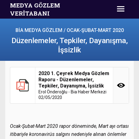
MEDYA GÖZLEM
VERİTABANI
BİA MEDYA GÖZLEM / OCAK-ŞUBAT-MART 2020
Düzenlemeler, Tepkiler, Dayanışma,
İşsizlik
2020 1. Çeyrek Medya Gözlem
Raporu - Düzenlemeler,
Tepkiler, Dayanışma, İşsizlik
Erol Önderoğlu - Bia Haber Merkezi
02/05/2020
Ocak-Şubat-Mart 2020 rapor döneminde, Mart ayı ortası
itibariyle koronavirüs salgını nedeniyle alınan önlemler