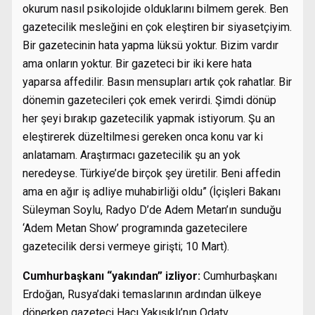
okurum nasıl psikolojide olduklarını bilmem gerek. Ben
gazetecilik mesleğini en çok eleştiren bir siyasetçiyim.
Bir gazetecinin hata yapma lüksü yoktur. Bizim vardır
ama onların yoktur. Bir gazeteci bir iki kere hata
yaparsa affedilir. Basın mensupları artık çok rahatlar. Bir
dönemin gazetecileri çok emek verirdi. Şimdi dönüp
her şeyi bırakıp gazetecilik yapmak istiyorum. Şu an
eleştirerek düzeltilmesi gereken onca konu var ki
anlatamam. Araştırmacı gazetecilik şu an yok
neredeyse. Türkiye’de birçok şey üretilir. Beni affedin
ama en ağır iş adliye muhabirliği oldu” (İçişleri Bakanı
Süleyman Soylu, Radyo D’de Adem Metan’ın sunduğu
‘Adem Metan Show’ programında gazetecilere
gazetecilik dersi vermeye girişti; 10 Mart).
Cumhurbaşkanı “yakından” izliyor:
Cumhurbaşkanı
Erdoğan, Rusya’daki temaslarının ardından ülkeye
dönerken gazeteci Hacı Yakışıklı’nın Odatv