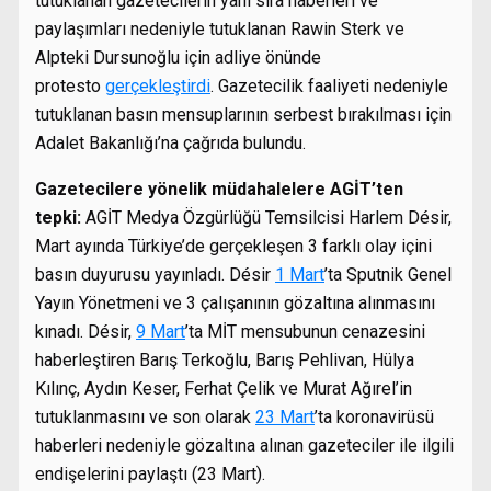
tutuklanan gazetecilerin yanı sıra haberleri ve
paylaşımları nedeniyle tutuklanan Rawin Sterk ve
Alpteki Dursunoğlu için adliye önünde
protesto
gerçekleştirdi
. Gazetecilik faaliyeti nedeniyle
tutuklanan basın mensuplarının serbest bırakılması için
Adalet Bakanlığı’na çağrıda bulundu.
Gazetecilere yönelik müdahalelere AGİT’ten
tepki:
AGİT Medya Özgürlüğü Temsilcisi Harlem Désir,
Mart ayında Türkiye’de gerçekleşen 3 farklı olay içini
basın duyurusu yayınladı. Désir
1 Mart
’ta Sputnik Genel
Yayın Yönetmeni ve 3 çalışanının gözaltına alınmasını
kınadı. Désir,
9 Mart
’ta MİT mensubunun cenazesini
haberleştiren Barış Terkoğlu, Barış Pehlivan, Hülya
Kılınç, Aydın Keser, Ferhat Çelik ve Murat Ağırel’in
tutuklanmasını ve son olarak
23 Mart
’ta koronavirüsü
haberleri nedeniyle gözaltına alınan gazeteciler ile ilgili
endişelerini paylaştı (23 Mart).