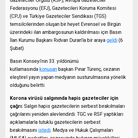
Gazeteciler Örgütü (RSF), Avrupa Gazeteciler
Federasyonu (EFJ), Gazetecileri Koruma Komitesi
(CPJ) ve Türkiye Gazeteciler Sendikası (TGS)
temsilcilerinden oluşan bir heyet Evrensel ve Birgün
üzerindeki ilan ambargosunun kaldırılması için Basın
İlan Kurumu Başkanı Rıdvan Duran’la bir araya
geldi
(6
Şubat).
Basın Konseyi’nin 33. yıldönümü
kutlamasında
konuşan
başkan Pınar Türenç, cezanın
eleştirel yayın yapan medyanın susturulmasına yönelik
olduğunu belirtti.
Korona virüsü salgınında hapis gazeteciler için
çağrı:
Salgın hapis gazetecilerin serbest bırakılmaları
çağrılarını yeniden alevlendirdi. TGC ve RSF yaptıkları
açıklamalarla tutuklu gazetecilerin serbest
bırakılmasını
istedi
. Medya ve Hukuk Çalışmaları