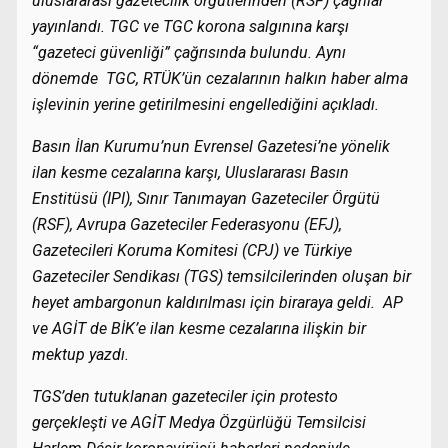
uluslararası gazetecilik örgütlerinden (RSF) çağrılar
yayınlandı. TGC ve TGC korona salgınına karşı
“gazeteci güvenliği” çağrısında bulundu. Aynı
dönemde TGC, RTÜK’ün cezalarının halkın haber alma
işlevinin yerine getirilmesini engellediğini açıkladı.
Basın İlan Kurumu’nun Evrensel Gazetesi’ne yönelik
ilan kesme cezalarına karşı, Uluslararası Basın
Enstitüsü (IPI), Sınır Tanımayan Gazeteciler Örgütü
(RSF), Avrupa Gazeteciler Federasyonu (EFJ),
Gazetecileri Koruma Komitesi (CPJ) ve Türkiye
Gazeteciler Sendikası (TGS) temsilcilerinden oluşan bir
heyet ambargonun kaldırılması için biraraya geldi. AP
ve AGİT de BİK’e ilan kesme cezalarına ilişkin bir
mektup yazdı.
TGS’den tutuklanan gazeteciler için protesto
gerçekleşti ve AGİT Medya Özgürlüğü Temsilcisi