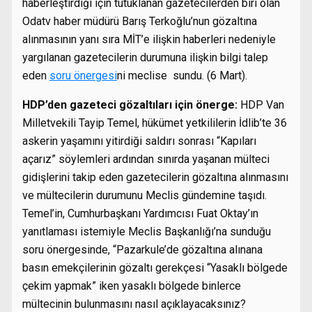
haberleştirdiği için tutuklanan gazetecilerden biri olan
Odatv haber müdürü Barış Terkoğlu’nun gözaltına
alınmasının yanı sıra MİT’e ilişkin haberleri nedeniyle
yargılanan gazetecilerin durumuna ilişkin bilgi talep
eden
soru önergesi
ni meclise sundu. (6 Mart).
HDP’den gazeteci gözaltıları için önerge:
HDP Van
Milletvekili Tayip Temel, hükümet yetkililerin İdlib’te 36
askerin yaşamını yitirdiği saldırı sonrası “Kapıları
açarız” söylemleri ardından sınırda yaşanan mülteci
gidişlerini takip eden gazetecilerin gözaltına alınmasını
ve mültecilerin durumunu Meclis gündemine taşıdı.
Temel’in, Cumhurbaşkanı Yardımcısı Fuat Oktay’ın
yanıtlaması istemiyle Meclis Başkanlığı’na sunduğu
soru önergesinde, “Pazarkule’de gözaltına alınana
basın emekçilerinin gözaltı gerekçesi “Yasaklı bölgede
çekim yapmak” iken yasaklı bölgede binlerce
mültecinin bulunmasını nasıl açıklayacaksınız?