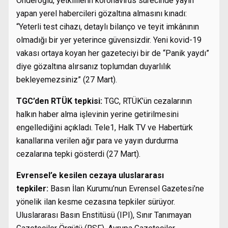
Önderoğlu, yetkililerin koronavirüs sürecinde yayın
yapan yerel habercileri gözaltına almasını kınadı:
“Yeterli test cihazı, detaylı bilanço ve teyit imkânının
olmadığı bir yer yeterince güvensizdir. Yeni kovid-19
vakası ortaya koyan her gazeteciyi bir de “Panik yaydı”
diye gözaltına alırsanız toplumdan duyarlılık
bekleyemezsiniz” (27 Mart).
TGC’den RTÜK tepkisi:
TGC, RTÜK’ün cezalarının
halkın haber alma işlevinin yerine getirilmesini
engellediğini açıkladı. Tele1, Halk TV ve Habertürk
kanallarına verilen ağır para ve yayın durdurma
cezalarına tepki gösterdi (27 Mart).
Evrensel’e kesilen cezaya uluslararası
tepkiler:
Basın İlan Kurumu’nun Evrensel Gazetesi’ne
yönelik ilan kesme cezasına tepkiler sürüyor.
Uluslararası Basın Enstitüsü (IPI), Sınır Tanımayan