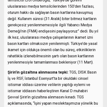
temsilcisi Erol Önderoğlu, “Türkiye’de görevli
uluslararası medya temsilcilerinden 150’den fazlası,
oturum hakkı da sağlayan basın kartlarına kavuşmuş
değil. Kullanım süresi (31 Aralık) biter bitmez kartların
gerekçesiz yenilenmemesiyle ilgili Yabancı Medya
Derneği’nin (FMA) endişesini paylaşıyoruz” dedi. Bu yıl
ilk kez, uluslararası medya çalışanlarının ikamet izni
basın kartları olmaksızın yenilenmişti. Türkiye’de yasal
ikamet için oldukça önemli olan bu süreç, etkinliklerin
rahatlıkla izlenebilmesinin şartı olan basın kartlarının
yenilenmesiyle tamamlanması bekleniyor (11 Mart).
Şirin’in gözaltına alınmasına tepki:
TGS, DİSK Basın
İş ve RSF, İstanbul Esenyurt’ta bir okuldaki cinsel
istismar iddiası üzerine velilerin yaptığı eylemi ve
istismar iddiasını haberleştiren Kanal D muhabiri
Şevval Şirin’in gözaltına alınmasını kınadı. TGS
açıklamasında, “İşini yapan meslektaşımızıa yönelik bu