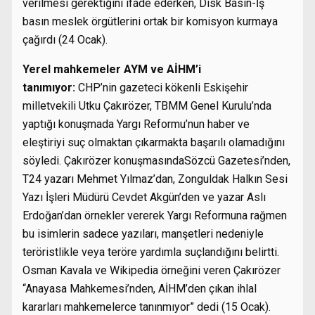
verilmesi gerektiğini ifade ederken, Disk Basın-İş
basın meslek örgütlerini ortak bir komisyon kurmaya
çağırdı (24 Ocak).
Yerel mahkemeler AYM ve AİHM’i
tanımıyor:
CHP’nin gazeteci kökenli Eskişehir
milletvekili Utku Çakırözer, TBMM Genel Kurulu’nda
yaptığı konuşmada Yargı Reformu’nun haber ve
eleştiriyi suç olmaktan çıkarmakta başarılı olamadığını
söyledi. Çakırözer konuşmasındaSözcü Gazetesi’nden,
T24 yazarı Mehmet Yılmaz’dan, Zonguldak Halkın Sesi
Yazı İşleri Müdürü Cevdet Akgün’den ve yazar Aslı
Erdoğan’dan örnekler vererek Yargı Reformuna rağmen
bu isimlerin sadece yazıları, manşetleri nedeniyle
teröristlikle veya teröre yardımla suçlandığını belirtti.
Osman Kavala ve Wikipedia örneğini veren Çakırözer
“Anayasa Mahkemesi’nden, AİHM’den çıkan ihlal
kararları mahkemelerce tanınmıyor” dedi (15 Ocak).