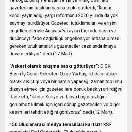
Terkoğlu, Barış Pehlivan ve Hülya Kılınç dahil altı
gazetecinin tutuklanmasına tepki gösterdi; “İktidar
kendi yayınladığı yargı reformunu 2020 yılında da yok
saymayı sürdürüyor. Gazeteci tutuklamaları ve erişim
engellemeleriyle Anayasa’ya aykırı biçimde basın ve
düşünceyi ifade özgürlüğü engelleniyor. İstisna olması
gereken tutuklamalarla gazeteciler cezalandırılmaya
devam ediliyor” dedi (17 Mart).
“Askeri olarak sıkışma baskı götürüyor”:
DİSK
Basın İş Genel Sekreteri Özge Yurttaş, iktidarın askeri
olarak sıkıştığı veya bir hamle yapacağı zaman toplumu
dizayn etmek için gazetecilere dönük baskıyı artırdığını
ifade etti; “iktidar Suriye ve Libya başarısızlığını
görünmez kılmak için içeri dönüp gazetecileri ve diğer
kesim leri tehdit ettiğini görüyoruz” dedi (12 Mart).
150 Uluslararası medya temsilcisi kartsız:
RSF