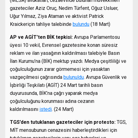
(MLSA) avukatları, cezaevinde bulunan müvekkilleri
gazeteciler Aziz Oruç, Nedim Türfent, Oğuz Usluer,
Uğur Yılmaz, Ziya Ataman ve aktivist Patrick
Kraickeriçin tahliye talebinde
bulundu
(18 Mart)
AP ve AGİT’ten BİK tepkisi:
Avrupa Parlamentosu
üyesi 10 vekil, Evrensel gazetesine konan süresiz
reklam ve ilan yasağının kaldırılması talebiyle Basın
İlan Kurumu’na (BİK) mektup yazdı. Medya çeşitliliği ve
çoğulculuğunun zarar görmemesi için yasaktan
vazgeçilmesi çağrısında
bulunuldu
. Avrupa Güvenlik ve
İşbirliği Teşkilatı (AGİT) 24 Mart tarihli basın
duyurusunda, BİK’na çağrı yaparak medya
çoğulculuğunu korunması adına cezanın
kaldırılmasını
istedi
. (24 Mart)
TGS’den tutuklanan gazeteciler için protesto:
TGS,
MİT mensubunun cenazesini haberleştirdikleri için