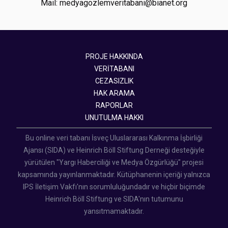
Mail: medyagozlemveritabani@bianet.org
PROJE HAKKINDA
VERİTABANI
CEZASIZLIK
HAK ARAMA
RAPORLAR
UNUTULMA HAKKI
Bu online veri tabanı İsveç Uluslararası Kalkınma İşbirliği
Ajansı (SIDA) ve Heinrich Böll Stiftung Derneği desteğiyle
yürütülen "Yargı Haberciliği ve Medya Özgürlüğü" projesi
kapsamında yayınlanmaktadır. Kütüphanenin içeriği yalnızca
IPS İletişim Vakfı'nın sorumluluğundadır ve hiçbir biçimde
Heinrich Böll Stiftung ve SIDA'nın tutumunu
yansıtmamaktadır.