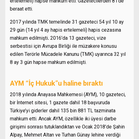
ertelemeli) hapse mahkum etti. Gazetecilerden 8’i de
beraat etti.
2017 yılında TMK temelinde 31 gazeteci 54 yıl 10 ay
29 gün (14 yıl 4 ay hapis ertelemeli) hapis cezasına
mahkum edilmişti
.
2016’da 13 gazeteci, vize
serbestisi için Avrupa Birliği ile müzakere konusu
edilen Terörle Mücadele Kanunu (TMK) uyarınca 32 yıl
8 ay 3 gün hapse mahkum edilmişti.
AYM “İç Hukuk”u haline bıraktı
2018 yılında Anayasa Mahkemesi (AYM), 10 gazeteci,
bir İnternet sitesi, 1 gazete dahil 18 başvuruda
Türkiye’yi giderler dahil 135 bin 881 TL tazminata
mahkum etti. Ancak AYM, özellikle iki üyesi darbe
girişimi sonrası tutuklandıktan ve Ocak 2018’de Şahin
Alpay, Mehmet Altan ve Turhan Günay lehine verdiği