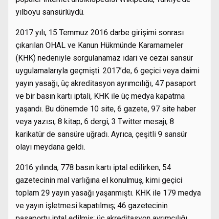
yılboyu sansürlüydü.
2017 yılı, 15 Temmuz 2016 darbe girişimi sonrası
çıkarılan OHAL ve Kanun Hükmünde Kararnameler
(KHK) nedeniyle sorgulanamaz idari ve cezai sansür
uygulamalarıyla geçmişti. 2017’de, 6 geçici veya daimi
yayın yasağı, üç akreditasyon ayrımcılığı, 47 pasaport
ve bir basın kartı iptali, KHK ile üç medya kapatma
yaşandı. Bu dönemde 10 site, 6 gazete, 97 site haber
veya yazısı, 8 kitap, 6 dergi, 3 Twitter mesajı, 8
karikatür de sansüre uğradı. Ayrıca, çeşitli 9 sansür
olayı meydana geldi.
2016 yılında, 778 basın kartı iptal edilirken, 54
gazetecinin mal varlığına el konulmuş, kimi geçici
toplam 29 yayın yasağı yaşanmıştı. KHK ile 179 medya
ve yayın işletmesi kapatılmış; 46 gazetecinin
pasaportu iptal edilmiş; üç akreditasyon ayrımcılığı