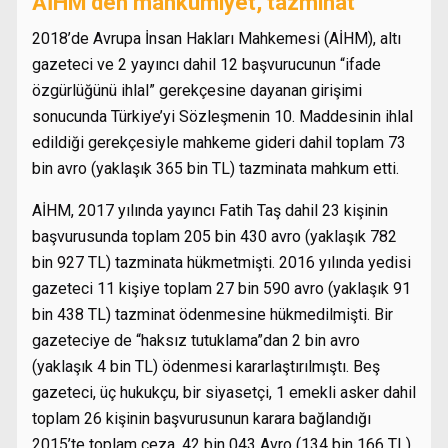
AİHM’den mahkumiyet, tazminat
2018’de Avrupa İnsan Hakları Mahkemesi (AİHM), altı
gazeteci ve 2 yayıncı dahil 12 başvurucunun “ifade
özgürlüğünü ihlal” gerekçesine dayanan girişimi
sonucunda Türkiye’yi Sözleşmenin 10. Maddesinin ihlal
edildiği gerekçesiyle mahkeme gideri dahil toplam 73
bin avro (yaklaşık 365 bin TL) tazminata mahkum etti.
AİHM, 2017 yılında yayıncı Fatih Taş dahil 23 kişinin
başvurusunda toplam 205 bin 430 avro (yaklaşık 782
bin 927 TL) tazminata hükmetmişti. 2016 yılında yedisi
gazeteci 11 kişiye toplam 27 bin 590 avro (yaklaşık 91
bin 438 TL) tazminat ödenmesine hükmedilmişti. Bir
gazeteciye de “haksız tutuklama”dan 2 bin avro
(yaklaşık 4 bin TL) ödenmesi kararlaştırılmıştı. Beş
gazeteci, üç hukukçu, bir siyasetçi, 1 emekli asker dahil
toplam 26 kişinin başvurusunun karara bağlandığı
2015’te toplam ceza, 42 bin 043 Avro (134 bin 166 TL)