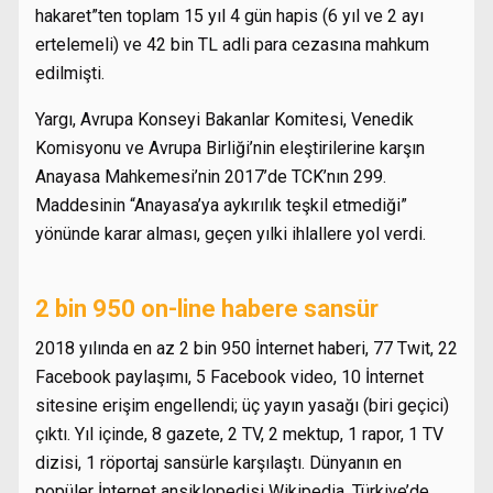
hakaret”ten toplam 15 yıl 4 gün hapis (6 yıl ve 2 ayı
ertelemeli) ve 42 bin TL adli para cezasına mahkum
edilmişti.
Yargı, Avrupa Konseyi Bakanlar Komitesi, Venedik
Komisyonu ve Avrupa Birliği’nin eleştirilerine karşın
Anayasa Mahkemesi’nin 2017’de TCK’nın 299.
Maddesinin “Anayasa’ya aykırılık teşkil etmediği”
yönünde karar alması, geçen yılki ihlallere yol verdi.
2 bin 950 on-line habere sansür
2018 yılında en az 2 bin 950 İnternet haberi, 77 Twit, 22
Facebook paylaşımı, 5 Facebook video, 10 İnternet
sitesine erişim engellendi; üç yayın yasağı (biri geçici)
çıktı. Yıl içinde, 8 gazete, 2 TV, 2 mektup, 1 rapor, 1 TV
dizisi, 1 röportaj sansürle karşılaştı. Dünyanın en
popüler İnternet ansiklopedisi Wikipedia, Türkiye’de