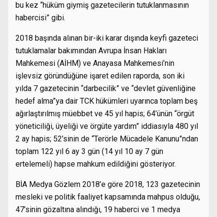
bu kez “hüküm giymiş gazetecilerin tutuklanmasının
habercisi” gibi.
2018 başında alınan bir-iki karar dışında keyfi gazeteci
tutuklamalar bakımından Avrupa İnsan Hakları
Mahkemesi (AİHM) ve Anayasa Mahkemesi’nin
işlevsiz göründüğüne işaret edilen raporda, son iki
yılda 7 gazetecinin “darbecilik” ve “devlet güvenliğine
hedef alma”ya dair TCK hükümleri uyarınca toplam beş
ağırlaştırılmış müebbet ve 45 yıl hapis; 64’ünün “örgüt
yöneticiliği, üyeliği ve örgüte yardım” iddiasıyla 480 yıl
2 ay hapis; 52’sinin de “Terörle Mücadele Kanunu”ndan
toplam 122 yıl 6 ay 3 gün (14 yıl 10 ay 7 gün
ertelemeli) hapse mahkum edildiğini gösteriyor.
BİA Medya Gözlem 2018’e göre 2018, 123 gazetecinin
mesleki ve politik faaliyet kapsamında mahpus olduğu,
47’sinin gözaltına alındığı, 19 haberci ve 1 medya