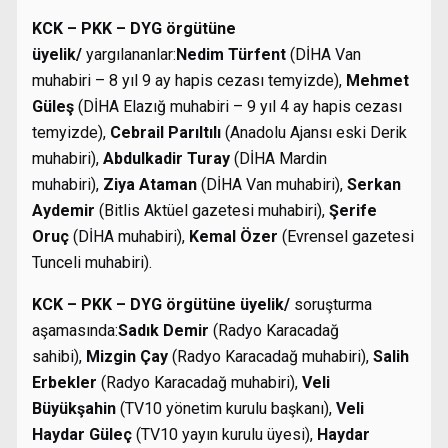
KCK – PKK – DYG örgütüne
üyelik/
yargılananlar:
Nedim Türfent
(DİHA Van
muhabiri – 8 yıl 9 ay hapis cezası temyizde),
Mehmet
Güleş
(DİHA Elazığ muhabiri – 9 yıl 4 ay hapis cezası
temyizde),
Cebrail Parıltılı
(Anadolu Ajansı eski Derik
muhabiri),
Abdulkadir Turay
(DİHA Mardin
muhabiri),
Ziya Ataman
(DİHA Van muhabiri),
Serkan
Aydemir
(Bitlis Aktüel gazetesi muhabiri),
Şerife
Oruç
(DİHA muhabiri),
Kemal Özer
(Evrensel gazetesi
Tunceli muhabiri).
KCK – PKK – DYG örgütüne üyelik/
soruşturma
aşamasında:
Sadık Demir
(Radyo Karacadağ
sahibi),
Mizgin Çay
(Radyo Karacadağ muhabiri),
Salih
Erbekler
(Radyo Karacadağ muhabiri),
Veli
Büyükşahin
(TV10 yönetim kurulu başkanı),
Veli
Haydar Güleç
(TV10 yayın kurulu üyesi),
Haydar