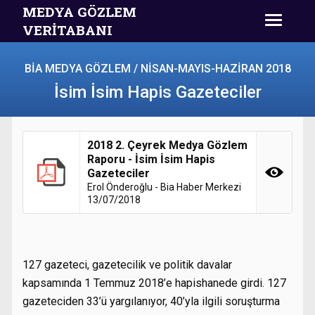
MEDYA GÖZLEM
VERİTABANI
BİA MEDYA GÖZLEM / NİSAN-MAYIS-HAZİRAN 2018
İsim İsim Hapis Gazeteciler
2018 2. Çeyrek Medya Gözlem
Raporu - İsim İsim Hapis
Gazeteciler
Erol Önderoğlu - Bia Haber Merkezi
13/07/2018
127 gazeteci, gazetecilik ve politik davalar
kapsamında 1 Temmuz 2018’e hapishanede girdi. 127
gazeteciden 33’ü yargılanıyor, 40’yla ilgili soruşturma