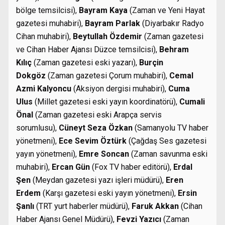
bölge temsilcisi),
Bayram Kaya
(Zaman ve Yeni Hayat
gazetesi muhabiri),
Bayram Parlak
(Diyarbakır Radyo
Cihan muhabiri),
Beytullah Özdemir
(Zaman gazetesi
ve Cihan Haber Ajansı Düzce temsilcisi),
Behram
Kılıç
(Zaman gazetesi eski yazarı),
Burçin
Dokgöz
(Zaman gazetesi Çorum muhabiri),
Cemal
Azmi Kalyoncu
(Aksiyon dergisi muhabiri),
Cuma
Ulus
(Millet gazetesi eski yayın koordinatörü),
Cumali
Önal
(Zaman gazetesi eski Arapça servis
sorumlusu),
Cüneyt Seza Özkan
(Samanyolu TV haber
yönetmeni),
Ece Sevim Öztürk
(Çağdaş Ses gazetesi
yayın yönetmeni),
Emre Soncan
(Zaman savunma eski
muhabiri),
Ercan Gün
(Fox TV haber editörü),
Erdal
Şen
(Meydan gazetesi yazı işleri müdürü),
Eren
Erdem
(Karşı gazetesi eski yayın yönetmeni),
Ersin
Şanlı
(TRT yurt haberler müdürü),
Faruk Akkan
(Cihan
Haber Ajansı Genel Müdürü),
Fevzi Yazıcı
(Zaman