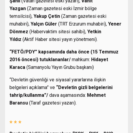
Şanlı
(Vatan gazetesi eski yazarı),
Vahit
Yazgan
(Zaman gazetesi eski İzmir bölge
temsilcisi),
Yakup Çetin
(Zaman gazetesi eski
muhabiri),
Yalçın Güler
(TRT Erzurum muhabiri),
Yener
Dönmez
(Habervaktim sitesi sahibi),
Yetkin
Yıldız
(Aktif Haber sitesi yayın yönetmeni).
“FETÖ/PDY” kapsamında daha önce (15 Temmuz
2016 öncesi) tutuklananlar/
mahkum:
Hidayet
Karaca
(Samanyolu Yayın Grubu başkanı)
“Devletin güvenliği ve siyasal yararlarına ilişkin
belgeleri açıklama” ve
“Devletin gizli belgelerini
tahrip/kullanma”/
dava aşamasında:
Mehmet
Baransu
(Taraf gazetesi yazarı).
* * *