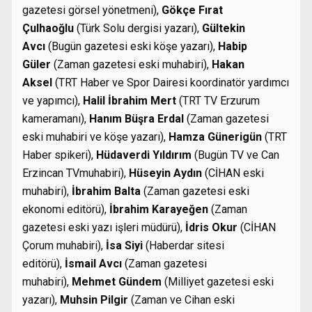
gazetesi görsel yönetmeni),
Gökçe Fırat
Çulhaoğlu
(Türk Solu dergisi yazarı),
Gültekin
Avcı
(Bugün gazetesi eski köşe yazarı),
Habip
Güler
(Zaman gazetesi eski muhabiri),
Hakan
Aksel
(TRT Haber ve Spor Dairesi koordinatör yardımcı
ve yapımcı),
Halil İbrahim Mert
(TRT TV Erzurum
kameramanı),
Hanım Büşra Erdal
(Zaman gazetesi
eski muhabiri ve köşe yazarı),
Hamza Günerigün
(TRT
Haber spikeri),
Hüdaverdi Yıldırım
(Bugün TV ve Can
Erzincan TVmuhabiri),
Hüseyin Aydın
(CİHAN eski
muhabiri),
İbrahim Balta
(Zaman gazetesi eski
ekonomi editörü),
İbrahim Karayeğen
(Zaman
gazetesi eski yazı işleri müdürü),
İdris Okur
(CİHAN
Çorum muhabiri),
İsa Siyi
(Haberdar sitesi
editörü),
İsmail Avcı
(Zaman gazetesi
muhabiri),
Mehmet Gündem
(Milliyet gazetesi eski
yazarı),
Muhsin Pilgir
(Zaman ve Cihan eski