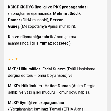
KCK-PKK-DYG üyeliği ve PKK propagandası
/
soruşturma aşamasında:
Mehmet Sıddık
Damar
(DİHA muhabiri),
Berzan
Güneş
(Mezopotamya Ajansı muhabiri).
Kin ve düşmanlığa tahrik
/ soruşturma
aşamasında:
İdris Yılmaz
(gazeteci).
* * *
MKP/ Hükümlüler:
Erdal Süsem
(Eylül Hapishane
dergisi editörü – ömür boyu hapis) ve
MLKP/ Hükümlüler:
Hatice Duman
(Atılım Dergisi
sahibi ve yazı işleri müdürü – ömür boyu hapis).
MLKP üyeliği ve propagandası
/
Yargılananlar:
İsminaz Temel
(ETHA Ajansı