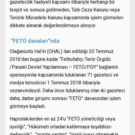
gazetecilik faaliyeti kapsamı itibariyle herhangi bir
tespit ve sonuca gidilmeden, Türk Ceza Kanunu veya
Terörle Mücadele Kanunu kapsamında işlem görmeleri
dikkate alınarak değerlendirmeye alınıyor.
“
FETÖ davaları”nda
Olağanüstü Hal’in (OHAL) ilan edildiği 20 Temmuz
2016’dan bugüne kadar “Fethullahçı Terör Örgütü
/Paralel Devlet Yapılanması – FETÖ/PDY” bağlantılı
operasyonlar kapsamında tutuklanan 71 gazeteci ve
medya temsilcisi 1 Temmuz 2018 itibariyle
cezaevindeydi. Daha önce tutuklanmış olan iki gazeteci
daha, darbe girişimi sonrası “FETÖ” davasından işlem
görmeye başladı.
Hapistekilerden en az 24’ü “FETÖ yöneticiliği veya
üyeliği”, “Hükümeti ortadan kaldırmaya teşebbüs-
darbecilik”, “örgüte yardım”, “örgüt üyesi olmamakla