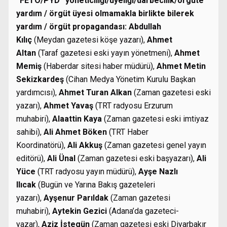
“FETÖ/PYD” yöneticiliği/üyeliği/darbecilik/örgüte
yardım / örgüt üyesi olmamakla birlikte bilerek
yardım / örgüt propagandası:
Abdullah
Kılıç
(Meydan gazetesi köşe yazarı),
Ahmet
Altan
(Taraf gazetesi eski yayın yönetmeni),
Ahmet
Memiş
(Haberdar sitesi haber müdürü),
Ahmet Metin
Sekizkardeş
(Cihan Medya Yönetim Kurulu Başkan
yardımcısı),
Ahmet Turan Alkan
(Zaman gazetesi eski
yazarı),
Ahmet Yavaş
(TRT radyosu Erzurum
muhabiri),
Alaattin Kaya
(Zaman gazetesi eski imtiyaz
sahibi),
Ali Ahmet Böken
(TRT Haber
Koordinatörü),
Ali Akkuş
(Zaman gazetesi genel yayın
editörü),
Ali Ünal
(Zaman gazetesi eski başyazarı),
Ali
Yüce
(TRT radyosu yayın müdürü),
Ayşe Nazlı
Ilıcak
(Bugün ve Yarına Bakış gazeteleri
yazarı),
Ayşenur Parıldak
(Zaman gazetesi
muhabiri),
Aytekin Gezici
(Adana’da gazeteci-
yazar),
Aziz İstegün
(Zaman gazetesi eski Diyarbakır