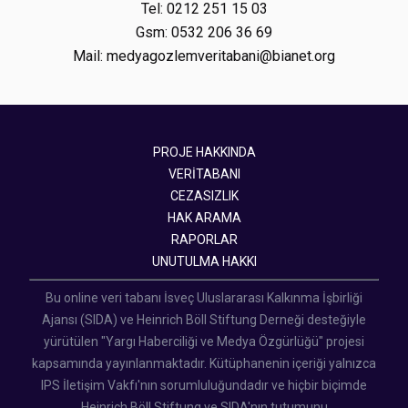
Tel: 0212 251 15 03
Gsm: 0532 206 36 69
Mail: medyagozlemveritabani@bianet.org
PROJE HAKKINDA
VERİTABANI
CEZASIZLIK
HAK ARAMA
RAPORLAR
UNUTULMA HAKKI
Bu online veri tabanı İsveç Uluslararası Kalkınma İşbirliği
Ajansı (SIDA) ve Heinrich Böll Stiftung Derneği desteğiyle
yürütülen "Yargı Haberciliği ve Medya Özgürlüğü" projesi
kapsamında yayınlanmaktadır. Kütüphanenin içeriği yalnızca
IPS İletişim Vakfı'nın sorumluluğundadır ve hiçbir biçimde
Heinrich Böll Stiftung ve SIDA'nın tutumunu