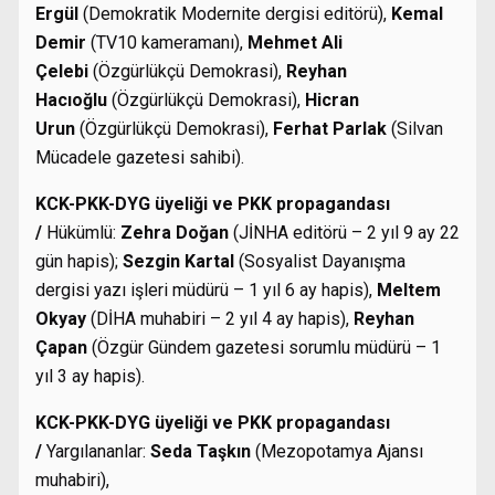
Ergül
(Demokratik Modernite dergisi editörü),
Kemal
Demir
(TV10 kameramanı),
Mehmet Ali
Çelebi
(Özgürlükçü Demokrasi),
Reyhan
Hacıoğlu
(Özgürlükçü Demokrasi),
Hicran
Urun
(Özgürlükçü Demokrasi),
Ferhat Parlak
(Silvan
Mücadele gazetesi sahibi).
KCK-PKK-DYG üyeliği ve PKK propagandası
/
Hükümlü:
Zehra Doğan
(JİNHA editörü – 2 yıl 9 ay 22
gün hapis);
Sezgin Kartal
(Sosyalist Dayanışma
dergisi yazı işleri müdürü – 1 yıl 6 ay hapis),
Meltem
Okyay
(DİHA muhabiri – 2 yıl 4 ay hapis),
Reyhan
Çapan
(Özgür Gündem gazetesi sorumlu müdürü – 1
yıl 3 ay hapis).
KCK-PKK-DYG üyeliği ve PKK propagandası
/
Yargılananlar:
Seda Taşkın
(Mezopotamya Ajansı
muhabiri),