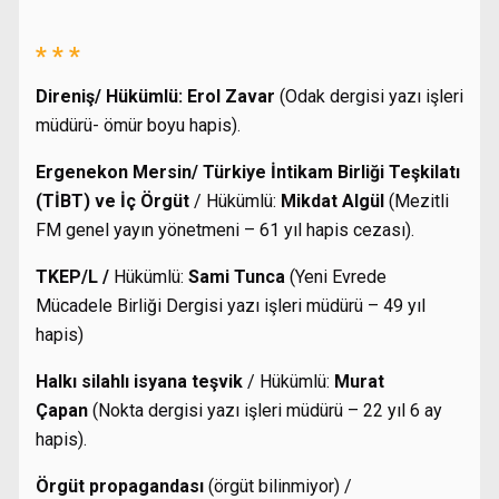
* * *
Direniş/ Hükümlü:
Erol Zavar
(Odak dergisi yazı işleri
müdürü- ömür boyu hapis).
Ergenekon Mersin/ Türkiye İntikam Birliği Teşkilatı
(TİBT) ve İç Örgüt
/ Hükümlü:
Mikdat Algül
(Mezitli
FM genel yayın yönetmeni – 61 yıl hapis cezası).
TKEP/L /
Hükümlü:
Sami Tunca
(Yeni Evrede
Mücadele Birliği Dergisi yazı işleri müdürü – 49 yıl
hapis)
Halkı silahlı isyana teşvik
/ Hükümlü:
Murat
Çapan
(Nokta dergisi yazı işleri müdürü – 22 yıl 6 ay
hapis).
Örgüt propagandası
(örgüt bilinmiyor) /