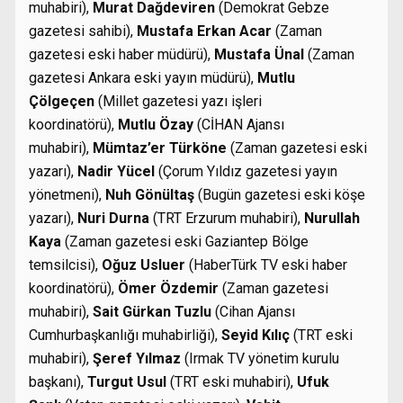
muhabiri),
Murat Dağdeviren
(Demokrat Gebze
gazetesi sahibi),
Mustafa Erkan Acar
(Zaman
gazetesi eski haber müdürü),
Mustafa Ünal
(Zaman
gazetesi Ankara eski yayın müdürü),
Mutlu
Çölgeçen
(Millet gazetesi yazı işleri
koordinatörü),
Mutlu Özay
(CİHAN Ajansı
muhabiri),
Mümtaz’er Türköne
(Zaman gazetesi eski
yazarı),
Nadir Yücel
(Çorum Yıldız gazetesi yayın
yönetmeni),
Nuh Gönültaş
(Bugün gazetesi eski köşe
yazarı),
Nuri Durna
(TRT Erzurum muhabiri),
Nurullah
Kaya
(Zaman gazetesi eski Gaziantep Bölge
temsilcisi),
Oğuz Usluer
(HaberTürk TV eski haber
koordinatörü),
Ömer Özdemir
(Zaman gazetesi
muhabiri),
Sait Gürkan Tuzlu
(Cihan Ajansı
Cumhurbaşkanlığı muhabirliği),
Seyid Kılıç
(TRT eski
muhabiri),
Şeref Yılmaz
(Irmak TV yönetim kurulu
başkanı),
Turgut Usul
(TRT eski muhabiri),
Ufuk