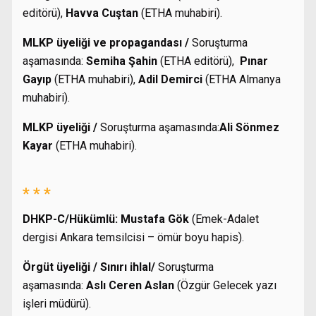
editörü),
Havva Cuştan
(ETHA muhabiri).
MLKP üyeliği ve propagandası /
Soruşturma
aşamasında:
Semiha Şahin
(ETHA editörü),
Pınar
Gayıp
(ETHA muhabiri),
Adil Demirci
(ETHA Almanya
muhabiri).
MLKP üyeliği /
Soruşturma aşamasında:
Ali Sönmez
Kayar
(ETHA muhabiri).
* * *
DHKP-C/Hükümlü: Mustafa Gök
(Emek-Adalet
dergisi Ankara temsilcisi – ömür boyu hapis).
Örgüt üyeliği / Sınırı ihlal/
Soruşturma
aşamasında:
Aslı Ceren Aslan
(Özgür Gelecek yazı
işleri müdürü).