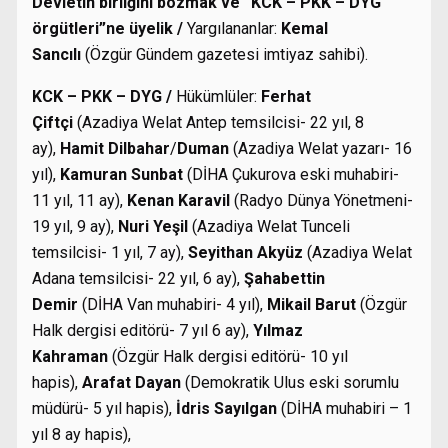
Devletin birliğini bozmak ve “KCK – PKK – DYG
örgütleri”ne üyelik /
Yargılananlar:
Kemal
Sancılı
(Özgür Gündem gazetesi imtiyaz sahibi).
KCK – PKK – DYG /
Hükümlüler:
Ferhat
Çiftçi
(Azadiya Welat Antep temsilcisi- 22 yıl, 8
ay),
Hamit Dilbahar
/
Duman
(Azadiya Welat yazarı- 16
yıl),
Kamuran Sunbat
(DİHA Çukurova eski muhabiri-
11 yıl, 11 ay),
Kenan Karavil
(Radyo Dünya Yönetmeni-
19 yıl, 9 ay),
Nuri Yeşil
(Azadiya Welat Tunceli
temsilcisi- 1 yıl, 7 ay),
Seyithan Akyüz
(Azadiya Welat
Adana temsilcisi- 22 yıl, 6 ay),
Şahabettin
Demir
(DİHA Van muhabiri- 4 yıl),
Mikail Barut
(Özgür
Halk dergisi editörü- 7 yıl 6 ay),
Yılmaz
Kahraman
(Özgür Halk dergisi editörü- 10 yıl
hapis),
Arafat Dayan
(Demokratik Ulus eski sorumlu
müdürü- 5 yıl hapis),
İdris Sayılgan
(DİHA muhabiri – 1
yıl 8 ay hapis),