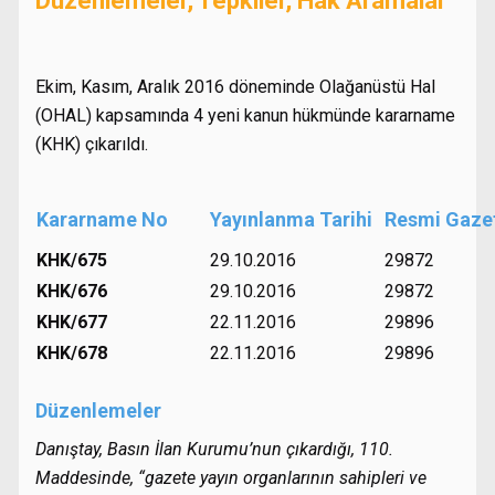
Düzenlemeler, Tepkiler, Hak Aramalar
Ekim, Kasım, Aralık 2016 döneminde Olağanüstü Hal
(OHAL) kapsamında 4 yeni kanun hükmünde kararname
(KHK) çıkarıldı.
Kararname No
Yayınlanma Tarihi
Resmi Gaze
KHK/675
29.10.2016
29872
KHK/676
29.10.2016
29872
KHK/677
22.11.2016
29896
KHK/678
22.11.2016
29896
Düzenlemeler
Danıştay, Basın İlan Kurumu’nun çıkardığı, 110.
Maddesinde, “gazete yayın organlarının sahipleri ve