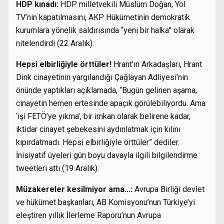
HDP kınadı:
HDP milletvekili Müslüm Doğan, Yol
TV’nin kapatılmasını, AKP Hükümetinin demokratik
kurumlara yönelik saldırısında “yeni bir halka” olarak
nitelendirdi (22 Aralık).
Hepsi elbirliğiyle örttüler!
Hrant’ın Arkadaşları, Hrant
Dink cinayetinin yargılandığı Çağlayan Adliyesi’nin
önünde yaptıkları açıklamada, “Bugün gelinen aşama,
cinayetin hemen ertesinde apaçık görülebiliyordu. Ama
‘işi FETÖ’ye yıkma’, bir imkan olarak belirene kadar,
iktidar cinayet şebekesini aydınlatmak için kılını
kıpırdatmadı. Hepsi elbirliğiyle örttüler” dediler.
İnisiyatif üyeleri gün boyu davayla ilgili bilgilendirme
tweetleri attı (19 Aralık).
Müzakereler kesilmiyor ama…:
Avrupa Birliği devlet
ve hükümet başkanları, AB Komisyonu’nun Türkiye’yi
eleştiren yıllık İlerleme Raporu’nun Avrupa