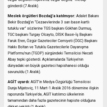
gönderdi (7 Aralık).
Meslek örgütleri Bozdağ’a katılmıyor:
Adalet Bakanı
Bekir Bozdağ’ın “Cezaevlerinde 3 sarı basın kartlı
tutuklu var” sözlerine TGS başkanı Gökhan Durmuş,
TGC başkanı Turgay Olcayto, DİSK Basın-İş Başkanı
Faruk Eren, Özgür Gazeteciler Cemiyeti (ÖGC) Başkanı
Hakkı Boltan ve Tutuklu Gazetecilerle Dayanışma
Platformu’nun (TGDP) sürgündeki Temsilcisi Necati
Abay tepki gösterdi. Açıklamalarda Türkiye’nin
dünyadaki en büyük gazeteci hapishanesi olduğu
savunuldu (1 Aralık).
AGİT uyardı:
AGİT’in Medya Özgürlüğü Temsilcisi
Dunja Mijatoviç, 11 Mart-1 Aralık 2016 dönemine ilişkin
raporunda Türkiye’de, AGİT katılımcı ülkelerinin
tamamından daha fazla gazetecinin hapiste olduğuna
dikkat çekildi (1 Aralık).