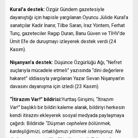
Kural’a destek:
Özgür Gündem gazetesiyle
dayanıştığı için hapisle yargılanan Oyuncu Jülide Kural’a
sanatçılar Kadir İnanır, Tilbe Saran, Iraz Yöntem, Ferhat
Tunç, gazeteciler Ragıp Duran, Banu Güven ve TİHV’de
Ümit Efe de duruşmayı izleyerek destek verdi (24
Kasım).
Nişanyan’a destek:
Düşünce Özgürlüğü Ağı, “Nefret
suçlarıyla mücadele etmeli” yazısında “dini değerlere
hakaret” iddiasıyla yargılanan Yazar Sevan Nişanyan’ın
davasını dayanışma için izledi (23 Kasım).
“İtirazım Var!” bildirisi:
Yurttaş Girişimi,
“İtirazım
Var!”
başlıklı bir bildiri kaleme alarak, bildiriyi herkesin
kendi itirazını ekleyerek sosyal medyada paylaşmaya
çağırdı. Bildiride
“Düşman cephelere bölünmek,
kardeşliğimizi, ortaklığımızı yitirmek istemiyoruz. Ne