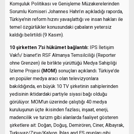
Komşuluk Politikası ve Genişleme Müzakerelerinden
Sorumlu Komiseri Johannes Hahn’ın açıkladığı raporda,
Türkiye’nin reform hızını yavaşlattığı ve insan hakları ile
temel özgürlükler konusundaki çabaların yetersiz
kaldığı belirtildi (9 Kasım).
10 şirketten 7’si hükümet bağlantılı:
IPS İletişim
Vakfı/ bianet’in RSF Almanya Temsilciliği (Reporter
ohne Grenzen) ile birlikte yürüttüğü Medya Sahipliği
İzleme Projesi
(MOM)
sonuçları açıklandı. Türkiye’de
en popüler medya aracı olan televizyonlara
bakıldığında, en büyük 10 TV şirketinin sahiplerinden
yedisinin iktidardaki partiyle siyasi bağı olduğu
görülüyor. MOM’un üzerinde çalıştığı 40 medya
kuruluşunun üçte ikisinden fazlası, inşaat, enerji,
madencilik ve turizm gibi alanlarda faaliyet gösteren
şirketlere ait: Doğan, Doğuş, Demirören, Ciner, Albayrak,
Turkuvaz/Zirve/Kalyon, İhlas and ES grupları gibi.