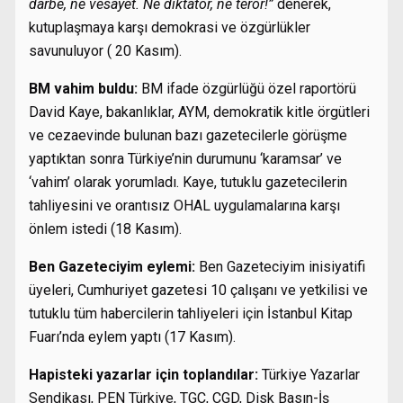
darbe, ne vesayet. Ne diktatör, ne terör!”
denerek,
kutuplaşmaya karşı demokrasi ve özgürlükler
savunuluyor ( 20 Kasım).
BM vahim buldu:
BM ifade özgürlüğü özel raportörü
David Kaye, bakanlıklar, AYM, demokratik kitle örgütleri
ve cezaevinde bulunan bazı gazetecilerle görüşme
yaptıktan sonra Türkiye’nin durumunu ‘karamsar’ ve
‘vahim’ olarak yorumladı. Kaye, tutuklu gazetecilerin
tahliyesini ve orantısız OHAL uygulamalarına karşı
önlem istedi (18 Kasım).
Ben Gazeteciyim eylemi:
Ben Gazeteciyim inisiyatifi
üyeleri, Cumhuriyet gazetesi 10 çalışanı ve yetkilisi ve
tutuklu tüm habercilerin tahliyeleri için İstanbul Kitap
Fuarı’nda eylem yaptı (17 Kasım).
Hapisteki yazarlar için toplandılar:
Türkiye Yazarlar
Sendikası, PEN Türkiye, TGC, ÇGD, Disk Basın-İş