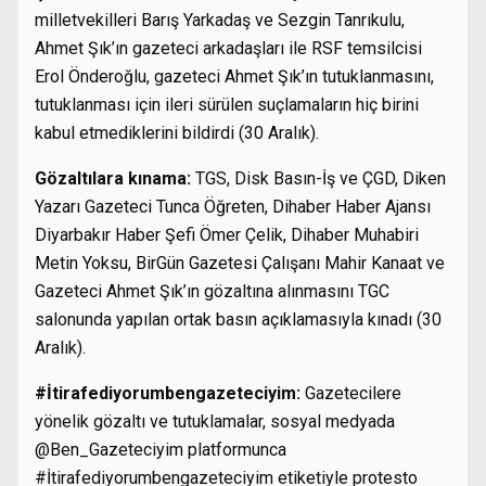
milletvekilleri Barış Yarkadaş ve Sezgin Tanrıkulu,
Ahmet Şık’ın gazeteci arkadaşları ile RSF temsilcisi
Erol Önderoğlu, gazeteci Ahmet Şık’ın tutuklanmasını,
tutuklanması için ileri sürülen suçlamaların hiç birini
kabul etmediklerini bildirdi (30 Aralık).
Gözaltılara kınama:
TGS, Disk Basın-İş ve ÇGD, Diken
Yazarı Gazeteci Tunca Öğreten, Dihaber Haber Ajansı
Diyarbakır Haber Şefi Ömer Çelik, Dihaber Muhabiri
Metin Yoksu, BirGün Gazetesi Çalışanı Mahir Kanaat ve
Gazeteci Ahmet Şık’ın gözaltına alınmasını TGC
salonunda yapılan ortak basın açıklamasıyla kınadı (30
Aralık).
#İtirafediyorumbengazeteciyim:
Gazetecilere
yönelik gözaltı ve tutuklamalar, sosyal medyada
@Ben_Gazeteciyim platformunca
#İtirafediyorumbengazeteciyim etiketiyle protesto