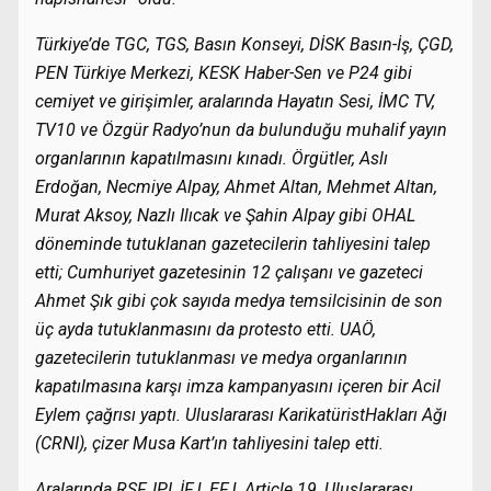
Türkiye’de TGC, TGS, Basın Konseyi, DİSK Basın-İş, ÇGD,
PEN Türkiye Merkezi, KESK Haber-Sen ve P24 gibi
cemiyet ve girişimler, aralarında Hayatın Sesi, İMC TV,
TV10 ve Özgür Radyo’nun da bulunduğu muhalif yayın
organlarının kapatılmasını kınadı. Örgütler, Aslı
Erdoğan, Necmiye Alpay, Ahmet Altan, Mehmet Altan,
Murat Aksoy, Nazlı Ilıcak ve Şahin Alpay gibi OHAL
döneminde tutuklanan gazetecilerin tahliyesini talep
etti; Cumhuriyet gazetesinin 12 çalışanı ve gazeteci
Ahmet Şık gibi çok sayıda medya temsilcisinin de son
üç ayda tutuklanmasını da protesto etti. UAÖ,
gazetecilerin tutuklanması ve medya organlarının
kapatılmasına karşı imza kampanyasını içeren bir Acil
Eylem çağrısı yaptı. Uluslararası KarikatüristHakları Ağı
(CRNI), çizer Musa Kart’ın tahliyesini talep etti.
Aralarında RSF, IPI, İFJ, EFJ, Article 19, Uluslararası