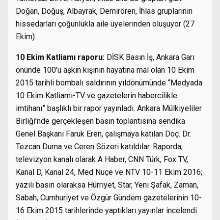
Doğan, Doğuş, Albayrak, Demirören, İhlas gruplarının
hissedarları çoğunlukla aile üyelerinden oluşuyor (27
Ekim).
10 Ekim Katliamı raporu:
DİSK Basın İş, Ankara Garı
önünde 100’ü aşkın kişinin hayatına mal olan 10 Ekim
2015 tarihli bombalı saldırının yıldönümünde “Medyada
10 Ekim Katliamı-TV ve gazetelerin habercilikle
imtihanı” başlıklı bir rapor yayınladı. Ankara Mülkiyeliler
Birliği’nde gerçekleşen basın toplantısına sendika
Genel Başkanı Faruk Eren, çalışmaya katılan Doç. Dr.
Tezcan Durna ve Ceren Sözeri katıldılar. Raporda;
televizyon kanalı olarak A Haber, CNN Türk, Fox TV,
Kanal D, Kanal 24, Med Nuçe ve NTV 10-11 Ekim 2016;
yazılı basın olaraksa Hürriyet, Star, Yeni Şafak, Zaman,
Sabah, Cumhuriyet ve Özgür Gündem gazetelerinin 10-
16 Ekim 2015 tarihlerinde yaptıkları yayınlar incelendi