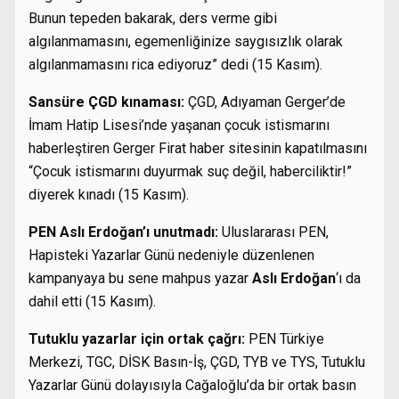
Bunun tepeden bakarak, ders verme gibi
algılanmamasını, egemenliğinize saygısızlık olarak
algılanmamasını rica ediyoruz” dedi (15 Kasım).
Sansüre ÇGD kınaması:
ÇGD, Adıyaman Gerger’de
İmam Hatip Lisesi’nde yaşanan çocuk istismarını
haberleştiren Gerger Firat haber sitesinin kapatılmasını
“Çocuk istismarını duyurmak suç değil, haberciliktir!”
diyerek kınadı (15 Kasım).
PEN Aslı Erdoğan’ı unutmadı:
Uluslararası PEN,
Hapisteki Yazarlar Günü nedeniyle düzenlenen
kampanyaya bu sene mahpus yazar
Aslı Erdoğan
‘ı da
dahil etti (15 Kasım).
Tutuklu yazarlar için ortak çağrı:
PEN Türkiye
Merkezi, TGC, DİSK Basın-İş, ÇGD, TYB ve TYS, Tutuklu
Yazarlar Günü dolayısıyla Cağaloğlu’da bir ortak basın