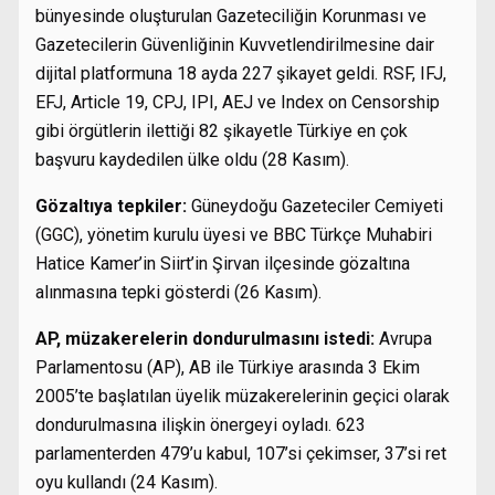
bünyesinde oluşturulan Gazeteciliğin Korunması ve
Gazetecilerin Güvenliğinin Kuvvetlendirilmesine dair
dijital platformuna 18 ayda 227 şikayet geldi. RSF, IFJ,
EFJ, Article 19, CPJ, IPI, AEJ ve Index on Censorship
gibi örgütlerin ilettiği 82 şikayetle Türkiye en çok
başvuru kaydedilen ülke oldu (28 Kasım).
Gözaltıya tepkiler:
Güneydoğu Gazeteciler Cemiyeti
(GGC), yönetim kurulu üyesi ve BBC Türkçe Muhabiri
Hatice Kamer’in Siirt’in Şirvan ilçesinde gözaltına
alınmasına tepki gösterdi (26 Kasım).
AP, müzakerelerin dondurulmasını istedi:
Avrupa
Parlamentosu (AP), AB ile Türkiye arasında 3 Ekim
2005’te başlatılan üyelik müzakerelerinin geçici olarak
dondurulmasına ilişkin önergeyi oyladı. 623
parlamenterden 479’u kabul, 107’si çekimser, 37’si ret
oyu kullandı (24 Kasım).