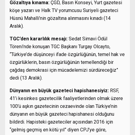
Gözaltıya kınama:
ÇGD, Basın Konseyi, Yurt gazetesi
köşe yazarı ve Halk TV yorumcusu Suriyeli gazeteci
Hüsnü Mahalli’nin gözaltına alınmasını kınadı (14
Aralık).
TGC’den kararlılık mesajı:
Sedat Simavi Ödül
Töreni’nde konuşan TGC Başkanı Turgay Olcayto,
“Türkiye’de düşünceyi ifade özgürlüğünün, temel hak ve
özgürlüklerin, basın özgürlüğünün temellendiği bir
çağdaş demokrasi için mücadelemizi sürdüreceğiz”
dedi (13 Aralık).
Dünyanın en büyük gazeteci hapishanesiyiz:
RSF,
41’i kesinkes gazetecilik faaliyetlerinden olmak üzere
100’ü aşkın gazetecinin cezaevinde olan Türkiye’nin
dünyanın en büyük gazeteci hapishanesi olduğunu
bildirdi. Hapisteki gazeteciler açısından 2016 için
“gelmiş geçmiş en kötü yıl” diyen CPJ’ye göre,