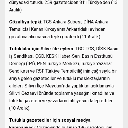
dünyadaki tutuklu 259 gazeteciden 81’i Türkiye’den (13
Aralık).
Gözaltıya tepki:
TGS Ankara Şubesi, DİHA Ankara
Temsilcisi Kenan Kırkaya’nın Ankara’daki evinden
gözaltına alınmasına tepki gösterdi (11 Aralık).
Tutuklular için Silivri’de eylem:
TGC, TGS, DİSK Basın
İş Sendikası, ÇGD, KESK Haber-Sen, Basın Enstitüsü
Derneği (IPI), PEN Türkiye Merkezi, Türkiye Yazarlar
Sendikası ve RSF Türkiye Temsilciliği’nin çağrısıyla bir
araya gelen gazeteciler ve tutuklu meslektaşlarının
aileleri, Silivri İlçe Meydanı’nda yaptıkları açıklamayla,
Silivri Cezaevi önünde toplanma yasağını kınadılar ve
tutuklu gazeteci ve yazarların tahliyesini talep ettiler
(10 Aralık).
Tutuklu gazeteciler için sosyal medya
kampanyası:
Cezaevinde bulunan 146 gazeteci için,