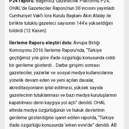
P24 raporu:
Bağımsız Gazetecilik Platformu P24,
OHAL’de Gazeteciler Raporu’nun 36’ıncısını yayınladı:
Cumhuriyet Vakfı İcra Kurulu Başkanı Akın Atalay ile
birlikte tutuklu gazeteci sayısının 144’e yükseldiğini
bildirdi (12 Kasım).
İlerleme Raporu eleştiri dolu:
Avrupa Birliği
Komisyonu 2016 İlerleme Raporu’nda, “Türkiye
geçtiğimiz yıla göre ifade özgürlüğü konusunda ciddi
bir gerileme gösterdi… Darbe girişimi sonrası
gazeteciler, yazarlar ve sosyal medya kullanıcılarına
yönelik devam eden ve yeni açılan davalar,
akreditasyonların iptal edilmesi, yüksek sayıda
gazetecinin tutuklanması ve bazı medya kuruluşlarının
kapatılması derin kaygıya yol açtı” denildi. OHAL
altında medya özgürlüğünün ve hukuk devletinin
gerileme gösterdiğine işaret edilen raporda, “Türkiye
ifade özgürlüğü konusunda ‘erken evre’de” denildi. AB