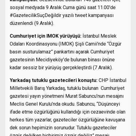
sosyal medyada 9 Aralık Cuma günü saat 11.00’de
#GazetecilikSuçDeğildir yazılı tweet kampanyası
düzenlendi (9 Aralık).
Cumhuriyet için IMOK yürüyüşü:
İstanbul Meslek
Odaları Koordinasyonu (IMOK) Şişli Camii’nde “Özgür
basın susturulamaz” pankartını açarak Cumhuriyet
gazetesinin Mecidiyeköy’de bulunan binası önüne
kadar sessiz bir yürüyüş gerçekleştirdi (7 Aralık).
Yarkadaş tutuklu gazetecileri konuştu:
CHP İstanbul
Milletvekili Barış Yarkadaş, tutuklu bulunan Cumhuriyet
gazetesi yayın yönetmeni Murat Sabuncu’nun mesajını
Meclis Genel Kurulu’nda okudu. Sabuncu, “Düşünceyi
ifade etme özgürlüğünü kullandığı için cezaevinde olan
herkes tüm yazarlar, gazeteciler özgürlüğüne kavuşana
dek sorun hepimizin sorunudur. Tutuklu gazeteciler
özgür değilken hiçbirimiz özgür değiliz” mesajı