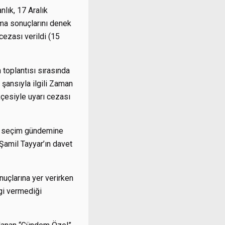
lık, 17 Aralık
rma sonuçlarını denek
ezası verildi (15
toplantısı sırasında
 şansıyla ilgili Zaman
kçesiyle uyarı cezası
li seçim gündemine
 Şamil Tayyar’ın davet
uçlarına yer verirken
lgi vermediği