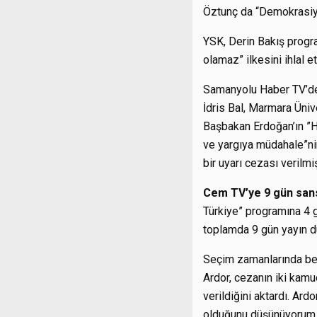
Öztunç da “Demokrasiyi 
YSK, Derin Bakış program
olamaz” ilkesini ihlal 
Samanyolu Haber TV’de 
İdris Bal, Marmara Üniv
Başbakan Erdoğan’ın ”Hi
ve yargıya müdahale”ni
bir uyarı cezası verilmiş
Cem TV’ye 9 gün san
Türkiye” programına 4 
toplamda 9 gün yayın d
Seçim zamanlarında beli
Ardor, cezanın iki kamuo
verildiğini aktardı. Ard
olduğunu düşünüyorum. 