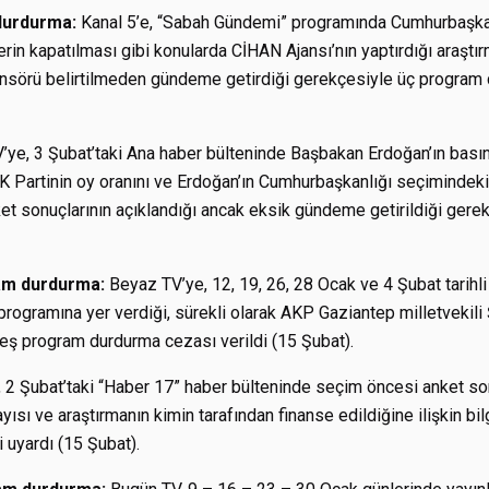
 durdurma:
Kanal 5’e, “Sabah Gündemi” programında Cumhurbaşkan
in kapatılması gibi konularda CİHAN Ajansı’nın yaptırdığı araştı
ansörü belirtilmeden gündeme getirdiği gerekçesiyle üç program c
ye, 3 Şubat’taki Ana haber bülteninde Başbakan Erdoğan’ın basın 
 AK Partinin oy oranını ve Erdoğan’ın Cumhurbaşkanlığı seçimindeki
et sonuçlarının açıklandığı ancak eksik gündeme getirildiği gere
am durdurma:
Beyaz TV’ye, 12, 19, 26, 28 Ocak ve 4 Şubat tarih
programına yer verdiği, sürekli olarak AKP Gaziantep milletvekili
beş program durdurma cezası verildi (15 Şubat).
 2 Şubat’taki “Haber 17” haber bülteninde seçim öncesi anket son
yısı ve araştırmanın kimin tarafından finanse edildiğine ilişkin bi
 uyardı (15 Şubat).