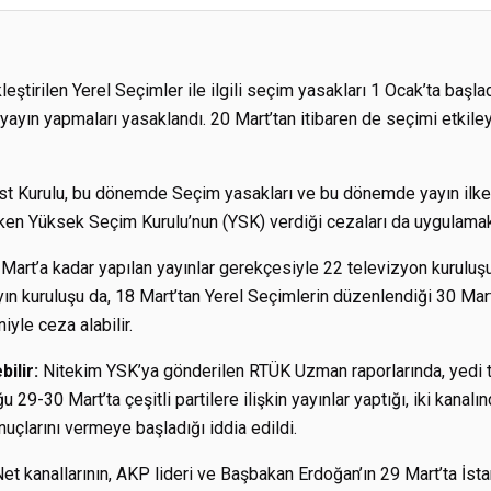
ştirilen Yerel Seçimler ile ilgili seçim yasakları 1 Ocak’ta başla
ü yayın yapmaları yasaklandı. 20 Mart’tan itibaren de seçimi etkil
t Kurulu, bu dönemde Seçim yasakları ve bu dönemde yayın ilkel
en Yüksek Seçim Kurulu’nun (YSK) verdiği cezaları da uygulama
art’a kadar yapılan yayınlar gerekçesiyle 22 televizyon kurulu
yın kuruluşu da, 18 Mart’tan Yerel Seçimlerin düzenlendiği 30 Ma
iyle ceza alabilir.
bilir:
Nitekim YSK’ya gönderilen RTÜK Uzman raporlarında, yedi t
 29-30 Mart’ta çeşitli partilere ilişkin yayınlar yaptığı, iki kanalın
çlarını vermeye başladığı iddia edildi.
t kanallarının, AKP lideri ve Başbakan Erdoğan’ın 29 Mart’ta İsta