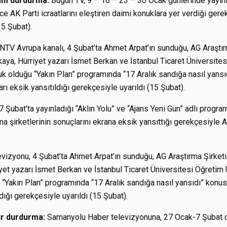
am durdurma:
Bugün TV, 9 – 16 – 23 – 30 Ocak günlerinde yayı
 AK Parti icraatlarını eleştiren daimi konuklara yer verdiği gere
5 Şubat).
NTV Avrupa kanalı, 4 Şubat’ta Ahmet Arpat’ın sunduğu, AG Araştırma
kaya, Hürriyet yazarı İsmet Berkan ve İstanbul Ticaret Üniversite
uk olduğu “Yakın Plan” programında “17 Aralık sandığa nasıl yans
rı eksik yansıtıldığı gerekçesiyle uyarıldı (15 Şubat).
 Şubat’ta yayınladığı “Aklın Yolu” ve “Ajans Yeni Gün” adlı progra
ma şirketlerinin sonuçlarını ekrana eksik yansıttığı gerekçesiyle A
izyonu, 4 Şubat’ta Ahmet Arpat’ın sunduğu, AG Araştırma Şirketi y
yet yazarı İsmet Berkan ve İstanbul Ticaret Üniversitesi Öğretim 
“Yakın Plan” programında “17 Aralık sandığa nasıl yansıdı” konus
dığı gerekçesiyle uyarıldı (15 Şubat).
ir durdurma:
Samanyolu Haber televizyonuna, 27 Ocak-7 Şubat 