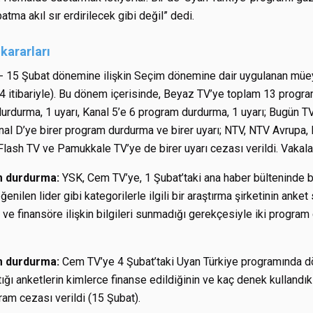
tma akıl sır erdirilecek gibi değil” dedi.
kararları
 15 Şubat dönemine ilişkin Seçim dönemine dair uygulanan müeyyi
4 itibariyle). Bu dönem içerisinde, Beyaz TV’ye toplam 13 progra
rdurma, 1 uyarı, Kanal 5’e 6 program durdurma, 1 uyarı; Bugün T
al D’ye birer program durdurma ve birer uyarı; NTV, NTV Avrupa, 
Flash TV ve Pamukkale TV’ye de birer uyarı cezası verildi. Vakalar
m durdurma:
YSK, Cem TV’ye, 1 Şubat’taki ana haber bülteninde 
enilen lider gibi kategorilerle ilgili bir araştırma şirketinin anket
 ve finansöre ilişkin bilgileri sunmadığı gerekçesiyle iki program
m durdurma:
Cem TV’ye 4 Şubat’taki Uyan Türkiye programında dö
ığı anketlerin kimlerce finanse edildiğinin ve kaç denek kullandıkl
am cezası verildi (15 Şubat).