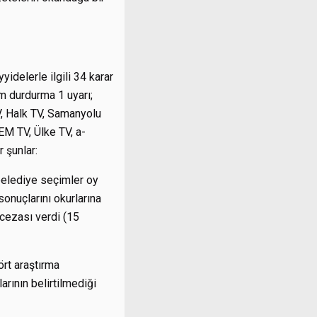
delerle ilgili 34 karar
m durdurma 1 uyarı;
V, Halk TV, Samanyolu
EM TV, Ülke TV, a-
 şunlar:
belediye seçimler oy
 sonuçlarını okurlarına
 cezası verdi (15
rt araştırma
arının belirtilmediği