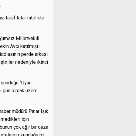
.
a taraf tutar nitelikte
ğımsız Milletvekili
kin Avcı katılmıştı.
iddiasının perde arkası
iriler nedeniyle ikinci
h sunduğu “Uyan
 5 gün olmak üzere
haber müdürü Pınar Işık
emedikleri için
n bunun çok ağır bir ceza
zetelerin okunduğu bir