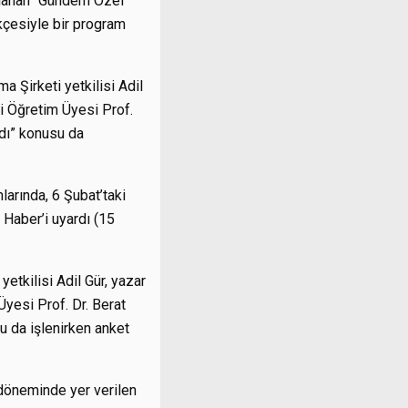
nlanan “Gündem Özel”
kçesiyle bir program
 Şirketi yetkilisi Adil
si Öğretim Üyesi Prof.
ıdı” konusu da
mlarında, 6 Şubat’taki
 Haber’i uyardı (15
etkilisi Adil Gür, yazar
Üyesi Prof. Dr. Berat
u da işlenirken anket
döneminde yer verilen