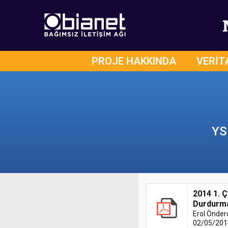
PROJE HAKKINDA
VERİT
YS
2014 1. 
Durdurm
Erol Önder
02/05/201