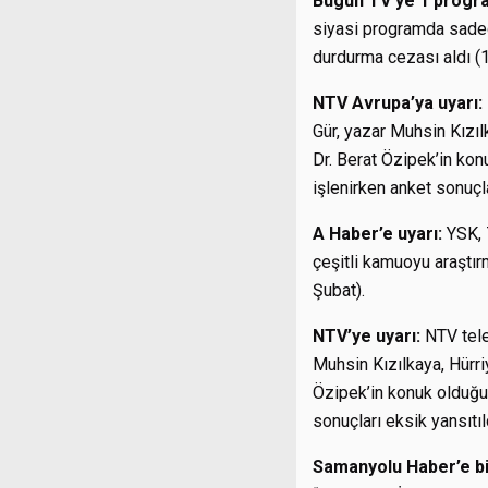
Bugün TV’ye 1 progr
siyasi programda sadece
durdurma cezası aldı (1
NTV Avrupa’ya uyarı:
Gür, yazar Muhsin Kızıl
Dr. Berat Özipek’in kon
işlenirken anket sonuçla
A Haber’e uyarı:
YSK, 7
çeşitli kamuoyu araştır
Şubat).
NTV’ye uyarı:
NTV telev
Muhsin Kızılkaya, Hürri
Özipek’in konuk olduğu 
sonuçları eksik yansıtıl
Samanyolu Haber’e b