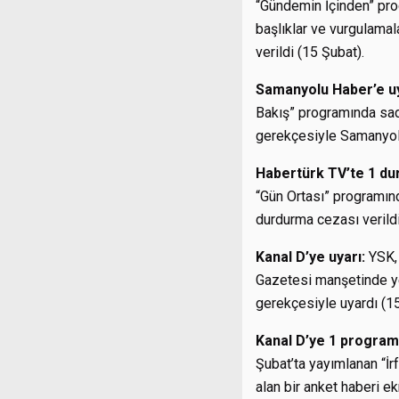
“Gündemin İçinden” prog
başlıklar ve vurgulamal
verildi (15 Şubat).
Samanyolu Haber’e u
Bakış” programında sadec
gerekçesiyle Samanyolu
Habertürk TV’te 1 du
“Gün Ortası” programın
durdurma cezası verildi
Kanal D’ye uyarı:
YSK, 
Gazetesi manşetinde yer
gerekçesiyle uyardı (15
Kanal D’ye 1 progra
Şubat’ta yayımlanan “İ
alan bir anket haberi ek