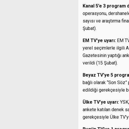
Kanal 5’e 3 program
operasyonu, dershaneler
sayısı ve araştırma fin
Şubat).
EM TV’ye uyarı:
EM TV’
yerel seçimlerle ilgili
Gazetesinin yaptığı ank
verildi (15 Şubat).
Beyaz TV’ye 5 progr
bağlı olarak “Son Söz” 
edildiği gerekçesiyle 
Ülke TV’ye uyarı:
YSK,
ankete katılan denek sa
gerekçesiyle Ülke TV’yi