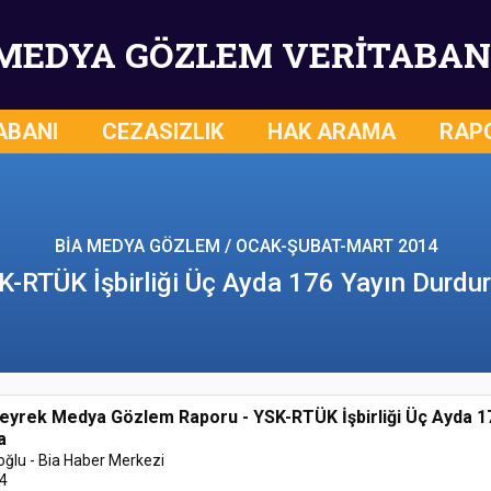
MEDYA GÖZLEM VERİTABAN
ABANI
CEZASIZLIK
HAK ARAMA
RAP
BİA MEDYA GÖZLEM / OCAK-ŞUBAT-MART 2014
K-RTÜK İşbirliği Üç Ayda 176 Yayın Durdu
Çeyrek Medya Gözlem Raporu - YSK-RTÜK İşbirliği Üç Ayda 1
a
oğlu - Bia Haber Merkezi
4