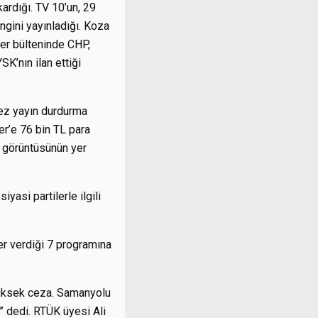
ıkardığı. TV 10’un, 29
ingini yayınladığı. Koza
ber bülteninde CHP,
SK’nın ilan ettiği
kez yayın durdurma
er’e 76 bin TL para
a görüntüsünün yer
yasi partilerle ilgili
 verdiği 7 programına
 yüksek ceza. Samanyolu
 dedi. RTÜK üyesi Ali