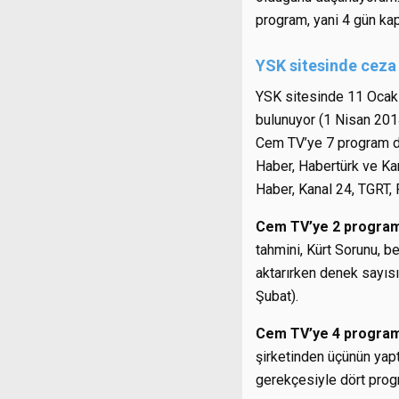
program, yani 4 gün kapa
YSK sitesinde ceza 
YSK sitesinde 11 Ocak-
bulunuyor (1 Nisan 201
Cem TV’ye 7 program du
Haber, Habertürk ve Kan
Haber, Kanal 24, TGRT, 
Cem TV’ye 2 progra
tahmini, Kürt Sorunu, beğ
aktarırken denek sayısı
Şubat).
Cem TV’ye 4 progra
şirketinden üçünün yapt
gerekçesiyle dört progr