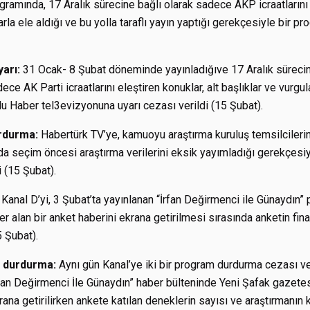
ramında, 17 Aralık sürecine bağlı olarak sadece AKP icraatlarını e
arla ele aldığı ve bu yolla taraflı yayın yaptığı gerekçesiyle bir 
yarı:
31 Ocak- 8 Şubat döneminde yayınladığıve 17 Aralık süreci
e AK Parti icraatlarını eleştiren konuklar, alt başlıklar ve vurgul
 Haber tel3evizyonuna uyarı cezası verildi (15 Şubat).
rdurma:
Habertürk TV’ye, kamuoyu araştırma kuruluş temsilcilerini
da seçim öncesi araştırma verilerini eksik yayımladığı gerekçesi
 (15 Şubat).
Kanal D’yi, 3 Şubat’ta yayınlanan “İrfan Değirmenci ile Günaydın
 alan bir anket haberini ekrana getirilmesi sırasında anketin fin
 Şubat).
m durdurma:
Aynı gün Kanal’ye iki bir program durdurma cezası ve
rfan Değirmenci İle Günaydın” haber bülteninde Yeni Şafak gazete
rana getirilirken ankete katılan deneklerin sayısı ve araştırmanın 