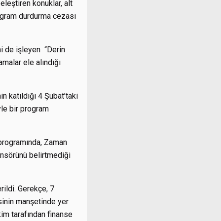
leştiren konuklar, alt
program durdurma cezası
ni de işleyen
“Derin
amalar ele alındığı
n katıldığı 4 Şubat’taki
yle bir program
” programında, Zaman
ansörünü belirtmediği
rildi. Gerekçe, 7
sinin manşetinde yer
kim tarafından finanse