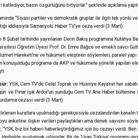
katlediyor, basın özgürlüğünü bitiyorlar” şeklinde açıklama yaptı
ında “Siyasi partiler ve demokratik gruplar ile ilgili tek yönlü vey
ettiği iddiasıyla Samanyolu Haber TV’ye ceza verdi (3 Mart).
8 Şubat tarihinde yayınlanan Derin Bakış programına Kütahya Ba
ersitesi Öğretim Üyesi Prof. Dr. Emre Bağce ve emekli savcı Gülte
zmet Hareketi’ne ve hükümeti eleştiren söylemleri, paralel yapı 
n konuşulduğu programa da AKP ve hükümete yönelik yapılan eleşt
ti.
sür:
YSK, Cem TV’de Celal Toprak ve Hüsniye Kaya’nın her saba
gün ve Pınar Işık Ardor’un sunduğu Cem TV Ana Haber bültenine
urdurma cezası verdi (3 Mart).
rlenen kurallara uyulmadığı gerekçesiyle cezalandırılan kanalın 
yu anketine ilişkin verileri paylaştıkları ama denek sayısını söyl
or, “YSK, biz bir haberi haberleştirdiğimiz için bu cezayı verdi. Be
Herhalde susturmak istiyorlar. Bir de ‘Uyan Türkiye’ programı ga