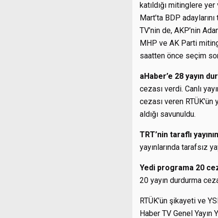
katıldığı mitinglere yer 
Mart’ta BDP adaylarını t
TV’nin de, AKP’nin Adan
MHP ve AK Parti mitingle
saatten önce seçim son
aHaber’e 28 yayın du
cezası verdi. Canlı yay
cezası veren RTÜK’ün y
aldığı savunuldu.
TRT’nin taraflı yayının
yayınlarında tarafsız y
Yedi programa 20 ce
20 yayın durdurma ceza
RTÜK’ün şikayeti ve YSK
Haber TV Genel Yayın Y