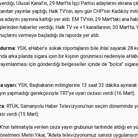
verdiği, Ulusal Kanal’ın, 29 Mart’ta İşçi Partisi adaylarını ekrana ç
anıtan yayınlar yaptığı, Halk TV’nin, aynı gün CHP’nin Kadıköy mit
a adayını yayınına kattığı yer aldı. EM TV’nin, 29 Mart’taki ana ha
rinden haberler verdiği, Halk TV ve +1 kanallarının, 30 Mart’ta, Y
uçlarını vermeye başladığı da raporda yer aldı.
rdurma:
YSK, aHaber’e sokak röportajlarını bile ihlal sayarak 28 
ında arka planda sigara içen bir kişinin görünmesi nedeniyle aHab
ayımlanması için gönderdiği belgeseller içinde de “bolca” sigar
a uyarı:
YSK; Başbakanın mitinglerine 13 saat 32 dakika ayırarak si
ayın yapmadığı gerekçesiyle TRT’ye uyarı cezası verdi (16 Mart).
za:
RTÜK, Samanyolu Haber Televizyonu’nun seçim döneminde yer
sı verdi (15 Mart).
’nın talimatıyla verilen ceza yayın grubunun tarihinde aldığı en
önetmeni Metin Yıkar, “Adeta televizyonumuz sansür uygulanıyor”