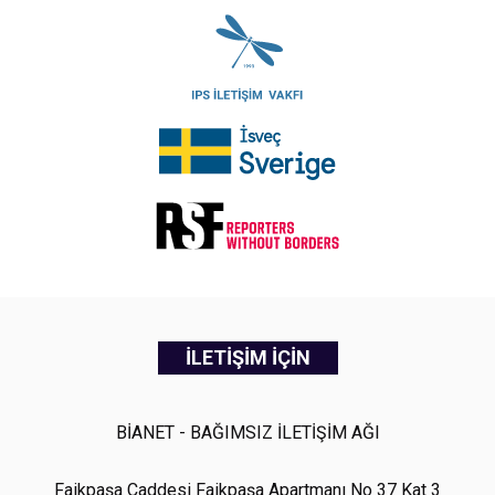
İLETİŞİM İÇİN
BİANET - BAĞIMSIZ İLETİŞİM AĞI
Faikpaşa Caddesi Faikpaşa Apartmanı No 37 Kat 3