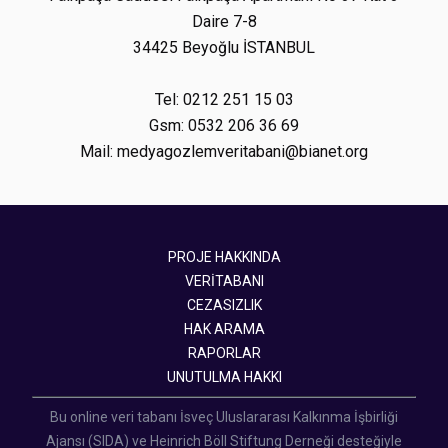
Daire 7-8
34425 Beyoğlu İSTANBUL
Tel: 0212 251 15 03
Gsm: 0532 206 36 69
Mail: medyagozlemveritabani@bianet.org
PROJE HAKKINDA
VERİTABANI
CEZASIZLIK
HAK ARAMA
RAPORLAR
UNUTULMA HAKKI
Bu online veri tabanı İsveç Uluslararası Kalkınma İşbirliği
Ajansı (SIDA) ve Heinrich Böll Stiftung Derneği desteğiyle