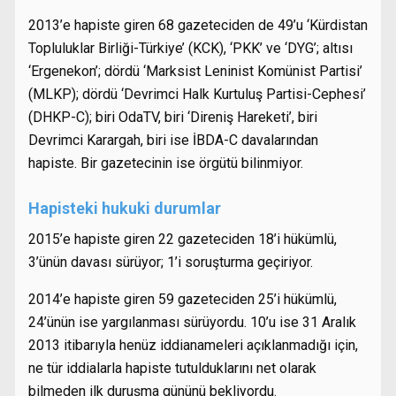
2013’e hapiste giren 68 gazeteciden de 49’u ‘Kürdistan
Topluluklar Birliği-Türkiye’ (KCK), ‘PKK’ ve ‘DYG’; altısı
‘Ergenekon’; dördü ‘Marksist Leninist Komünist Partisi’
(MLKP); dördü ‘Devrimci Halk Kurtuluş Partisi-Cephesi’
(DHKP-C); biri OdaTV, biri ‘Direniş Hareketi’, biri
Devrimci Karargah, biri ise İBDA-C davalarından
hapiste. Bir gazetecinin ise örgütü bilinmiyor.
Hapisteki hukuki durumlar
2015’e hapiste giren 22 gazeteciden 18’i hükümlü,
3’ünün davası sürüyor; 1’i soruşturma geçiriyor.
2014’e hapiste giren 59 gazeteciden 25’i hükümlü,
24’ünün ise yargılanması sürüyordu. 10’u ise 31 Aralık
2013 itibarıyla henüz iddianameleri açıklanmadığı için,
ne tür iddialarla hapiste tutulduklarını net olarak
bilmeden ilk duruşma gününü bekliyordu.