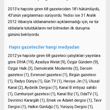
2013’e hapiste giren 68 gazeteciden 18’i hükümlüydü,
43’ünün yargılanması sürüyordu. Yedisi ise 31 Aralık
2012 itibarıyla iddianameleri açıklanmadığı için, ne tür
iddialarla tutulduklarını net bilmeden ilk duruşma
gününü bekliyordu.
Hapis gazeteciler hangi medyadan
2012’ye hapiste giren 68 gazeteci çalıştıkları yayınlara
göre DİHA (19), Azadiya Welat (9), Özgür Gündem (9),
Özgür Halk (3), Demokratik Modernite (3), Dersim
gazetesi (1), Evrensel gazetesi (1), Birgün gazetesi
(1), Radyo Dünya (1), Gün TV (1), Heviye Jin (1), Ulusal
Kanal (2), Aydınlık Dergisi (1), Kanal B imtiyaz sahibi
(1), Cumhuriyet gazetesi (1), Kanal Biz (1), OdaTV (1),
Devrimci Karargâh (1), Emek ve Adalet dergisi (1), Tavır
Dergisi (1), Halkın Günlüğü (1), Yürüyüş Dergisi (1),