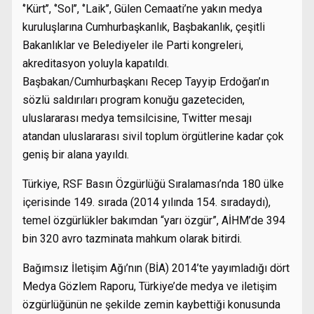
‘’Kürt’’, ‘’Sol’’, ‘’Laik’’, Gülen Cemaati’ne yakın medya
kuruluşlarına Cumhurbaşkanlık, Başbakanlık, çeşitli
Bakanlıklar ve Belediyeler ile Parti kongreleri,
akreditasyon yoluyla kapatıldı.
Başbakan/Cumhurbaşkanı Recep Tayyip Erdoğan’ın
sözlü saldırıları program konuğu gazeteciden,
uluslararası medya temsilcisine, Twitter mesajı
atandan uluslararası sivil toplum örgütlerine kadar çok
geniş bir alana yayıldı.
Türkiye, RSF Basın Özgürlüğü Sıralaması’nda 180 ülke
içerisinde 149. sırada (2014 yılında 154. sıradaydı),
temel özgürlükler bakımdan “yarı özgür”, AİHM’de 394
bin 320 avro tazminata mahkum olarak bitirdi.
Bağımsız İletişim Ağı’nın (BİA) 2014’te yayımladığı dört
Medya Gözlem Raporu, Türkiye’de medya ve iletişim
özgürlüğünün ne şekilde zemin kaybettiği konusunda