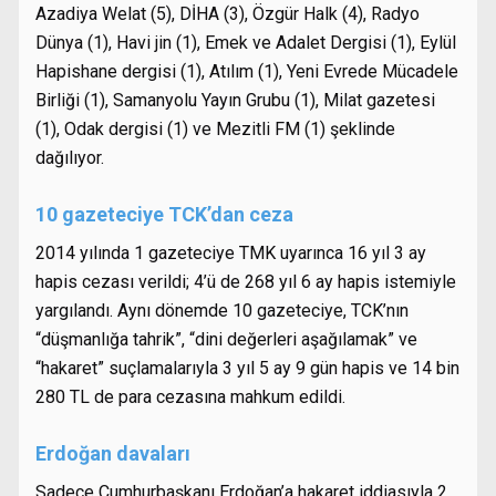
Azadiya Welat (5), DİHA (3), Özgür Halk (4), Radyo
Dünya (1), Havi jin (1), Emek ve Adalet Dergisi (1), Eylül
Hapishane dergisi (1), Atılım (1), Yeni Evrede Mücadele
Birliği (1), Samanyolu Yayın Grubu (1), Milat gazetesi
(1), Odak dergisi (1) ve Mezitli FM (1) şeklinde
dağılıyor.
10 gazeteciye TCK’dan ceza
2014 yılında 1 gazeteciye TMK uyarınca 16 yıl 3 ay
hapis cezası verildi; 4’ü de 268 yıl 6 ay hapis istemiyle
yargılandı. Aynı dönemde 10 gazeteciye, TCK’nın
“düşmanlığa tahrik”, “dini değerleri aşağılamak” ve
“hakaret” suçlamalarıyla 3 yıl 5 ay 9 gün hapis ve 14 bin
280 TL de para cezasına mahkum edildi.
Erdoğan davaları
Sadece Cumhurbaşkanı Erdoğan’a hakaret iddiasıyla 2