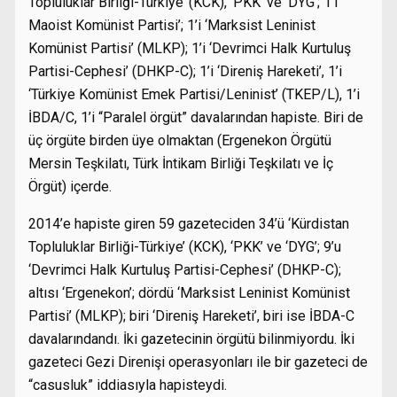
Topluluklar Birliği-Türkiye’ (KCK), ‘PKK’ ve ‘DYG’; 1’i ‘
Maoist Komünist Partisi’; 1’i ‘Marksist Leninist
Komünist Partisi’ (MLKP); 1’i ‘Devrimci Halk Kurtuluş
Partisi-Cephesi’ (DHKP-C); 1’i ‘Direniş Hareketi’, 1’i
‘Türkiye Komünist Emek Partisi/Leninist’ (TKEP/L), 1’i
İBDA/C, 1’i “Paralel örgüt” davalarından hapiste. Biri de
üç örgüte birden üye olmaktan (Ergenekon Örgütü
Mersin Teşkilatı, Türk İntikam Birliği Teşkilatı ve İç
Örgüt) içerde.
2014’e hapiste giren 59 gazeteciden 34’ü ‘Kürdistan
Topluluklar Birliği-Türkiye’ (KCK), ‘PKK’ ve ‘DYG’; 9’u
‘Devrimci Halk Kurtuluş Partisi-Cephesi’ (DHKP-C);
altısı ‘Ergenekon’; dördü ‘Marksist Leninist Komünist
Partisi’ (MLKP); biri ‘Direniş Hareketi’, biri ise İBDA-C
davalarındandı. İki gazetecinin örgütü bilinmiyordu. İki
gazeteci Gezi Direnişi operasyonları ile bir gazeteci de
“casusluk” iddiasıyla hapisteydi.