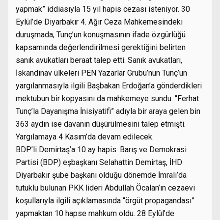
yapmak” iddiasıyla 15 yıl hapis cezası isteniyor. 30
Eylül’de Diyarbakır 4. Ağır Ceza Mahkemesindeki
duruşmada, Tunç’un konuşmasının ifade özgürlüğü
kapsamında değerlendirilmesi gerektiğini belirten
sanık avukatları beraat talep etti. Sanık avukatları,
İskandinav ülkeleri PEN Yazarlar Grubu’nun Tunç’un
yargılanmasıyla ilgili Başbakan Erdoğan’a gönderdikleri
mektubun bir kopyasını da mahkemeye sundu. “Ferhat
Tunç’la Dayanışma İnisiyatifi” adıyla bir araya gelen bin
363 aydın ise davanın düşürülmesini talep etmişti.
Yargılamaya 4 Kasım’da devam edilecek.
BDP’li Demirtaş’a 10 ay hapis: Barış ve Demokrasi
Partisi (BDP) eşbaşkanı Selahattin Demirtaş, İHD
Diyarbakır şube başkanı olduğu dönemde İmralı’da
tutuklu bulunan PKK lideri Abdullah Öcalan’ın cezaevi
koşullarıyla ilgili açıklamasında “örgüt propagandası”
yapmaktan 10 hapse mahkum oldu. 28 Eylül’de