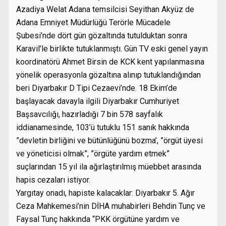
Azadiya Welat Adana temsilcisi Seyithan Akyüz de
Adana Emniyet Müdürlüğü Terörle Mücadele
Şubesi’nde dört gün gözaltında tutulduktan sonra
Karavil’le birlikte tutuklanmıştı. Gün TV eski genel yayın
koordinatörü Ahmet Birsin de KCK kent yapılanmasına
yönelik operasyonla gözaltına alınıp tutuklandığından
beri Diyarbakır D Tipi Cezaevi’nde. 18 Ekim’de
başlayacak davayla ilgili Diyarbakır Cumhuriyet
Başsavcılığı, hazırladığı 7 bin 578 sayfalık
iddianamesinde, 103’ü tutuklu 151 sanık hakkında
”devletin birliğini ve bütünlüğünü bozma’, ”örgüt üyesi
ve yöneticisi olmak”, ”örgüte yardım etmek”
suçlarından 15 yıl ila ağırlaştırılmış müebbet arasında
hapis cezaları istiyor.
Yargıtay onadı, hapiste kalacaklar: Diyarbakır 5. Ağır
Ceza Mahkemesi’nin DİHA muhabirleri Behdin Tunç ve
Faysal Tunç hakkında “PKK örgütüne yardım ve