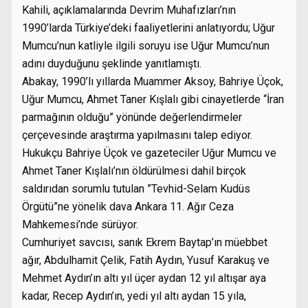
Kahili, açıklamalarında Devrim Muhafızları’nın
1990’larda Türkiye’deki faaliyetlerini anlatıyordu; Uğur
Mumcu’nun katliyle ilgili soruyu ise Uğur Mumcu’nun
adını duyduğunu şeklinde yanıtlamıştı.
Abakay, 1990’lı yıllarda Muammer Aksoy, Bahriye Üçok,
Uğur Mumcu, Ahmet Taner Kışlalı gibi cinayetlerde “İran
parmağının olduğu” yönünde değerlendirmeler
çerçevesinde araştırma yapılmasını talep ediyor.
Hukukçu Bahriye Üçok ve gazeteciler Uğur Mumcu ve
Ahmet Taner Kışlalı’nın öldürülmesi dahil birçok
saldırıdan sorumlu tutulan ”Tevhid-Selam Kudüs
Örgütü”ne yönelik dava Ankara 11. Ağır Ceza
Mahkemesi’nde sürüyor.
Cumhuriyet savcısı, sanık Ekrem Baytap’ın müebbet
ağır, Abdulhamit Çelik, Fatih Aydın, Yusuf Karakuş ve
Mehmet Aydın’ın altı yıl üçer aydan 12 yıl altışar aya
kadar, Recep Aydın’ın, yedi yıl altı aydan 15 yıla,