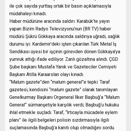
ile çok sayıda yurttaş ortak bir basın açıklamasıyla
müdahaleyi kınadı.
Haber müdürüne aracında saldırı: Karabük’te yayın
yapan Bizim Radyo Televizyonu’nun (BR TV) haber
müdürü Şükrü Gökkaya aracında saldırıya uğradı, sağlık
durumu iyi. Kardemir’deki işten çıkarılan Türk Metal İş
Sendikası üyesi bir işçinin görevden dönen Gökkaya’ya
yumruk attığı ifade ediliyor. Zanlı gözaltına alındı. ÇGD
Şube başkanı Mustafa Yanık ve Gazeteciler Cemiyeti
Başkanı Atilla Karaarslan olayı kınadı.
“Malum gazete”den “malum general”e tepki: Taraf
gazetesi, kendisini “malum gazete” olarak tanımlayan
Genelkurmay Başkanı Orgeneral İlker Başbuğ’a “Malum
General” sürmanşetiyle karşılık verdi; Başbuğ’u hukuku
ihlal etmekle suçladı. Taraf, “İrticayla mücadele eylem
planı” ile ilgili belgeleri polisin sızdırmasıyla ilgili
suçlamasında Başbuğ’a kanıtı olup olmadığını sordu.