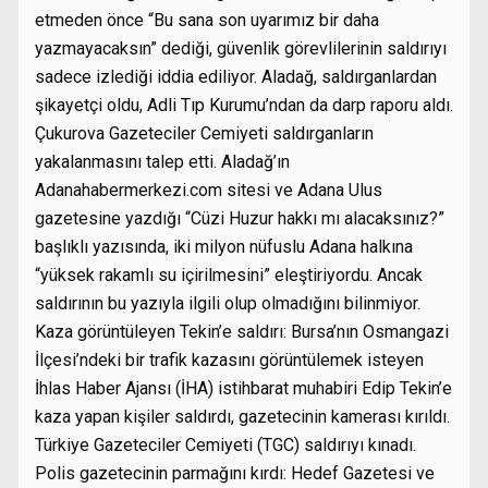
etmeden önce “Bu sana son uyarımız bir daha
yazmayacaksın” dediği, güvenlik görevlilerinin saldırıyı
sadece izlediği iddia ediliyor. Aladağ, saldırganlardan
şikayetçi oldu, Adli Tıp Kurumu’ndan da darp raporu aldı.
Çukurova Gazeteciler Cemiyeti saldırganların
yakalanmasını talep etti. Aladağ’ın
Adanahabermerkezi.com sitesi ve Adana Ulus
gazetesine yazdığı “Cüzi Huzur hakkı mı alacaksınız?”
başlıklı yazısında, iki milyon nüfuslu Adana halkına
“yüksek rakamlı su içirilmesini” eleştiriyordu. Ancak
saldırının bu yazıyla ilgili olup olmadığını bilinmiyor.
Kaza görüntüleyen Tekin’e saldırı: Bursa’nın Osmangazi
İlçesi’ndeki bir trafik kazasını görüntülemek isteyen
İhlas Haber Ajansı (İHA) istihbarat muhabiri Edip Tekin’e
kaza yapan kişiler saldırdı, gazetecinin kamerası kırıldı.
Türkiye Gazeteciler Cemiyeti (TGC) saldırıyı kınadı.
Polis gazetecinin parmağını kırdı: Hedef Gazetesi ve