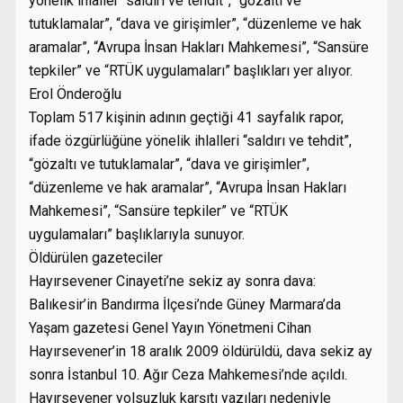
yönelik ihlaller “saldırı ve tehdit”, “gözaltı ve
tutuklamalar”, “dava ve girişimler”, “düzenleme ve hak
aramalar”, “Avrupa İnsan Hakları Mahkemesi”, “Sansüre
tepkiler” ve “RTÜK uygulamaları” başlıkları yer alıyor.
Erol Önderoğlu
Toplam 517 kişinin adının geçtiği 41 sayfalık rapor,
ifade özgürlüğüne yönelik ihlalleri “saldırı ve tehdit”,
“gözaltı ve tutuklamalar”, “dava ve girişimler”,
“düzenleme ve hak aramalar”, “Avrupa İnsan Hakları
Mahkemesi”, “Sansüre tepkiler” ve “RTÜK
uygulamaları” başlıklarıyla sunuyor.
Öldürülen gazeteciler
Hayırsevener Cinayeti’ne sekiz ay sonra dava:
Balıkesir’in Bandırma İlçesi’nde Güney Marmara’da
Yaşam gazetesi Genel Yayın Yönetmeni Cihan
Hayırsevener’in 18 aralık 2009 öldürüldü, dava sekiz ay
sonra İstanbul 10. Ağır Ceza Mahkemesi’nde açıldı.
Hayırsevener yolsuzluk karşıtı yazıları nedeniyle