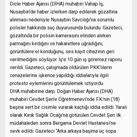
Dicle Haber Ajansı (DİHA) muhabiri Vahap İş,
Nusaybin’de haber izlerken darp edilerek gözaltına
alınması nedeniyle Nusaybin Savcılığı’na sorumlu
polisler hakkında suç duyurusunda bulundu. Gazeteci,
gözaltında bir polisin kamerasını elinden alırken
parmağını kırdığını ve hakaretlere uğradığını,
görüntülere el konduğunu, ses kayıt cihazının geri
verilmediğini söylüyor. İş’e 10 gün iş göremez raporu
verildi. Gazeteci, çatışmada öldürülen PKK’lilerin
cenazelerine işkence yapıldığı iddialarıyla ilgili
protesto eylemlerini görüntülemek istiyordu.
DHA muhabirine darp: Doğan Haber Ajansı (DHA)
muhabiri Cevdet Şen’e Öğretmenevi’nde F.K.’nin (18)
başına sert bir cisimle vurarak kaçtığı iddia edildi. Yaralı
olarak Kınık Sağlık Ocağı’na götürülen Cevdet Şen ilk
müdahaleden sonra Bergama Devlet Hastanesi’ne
sevk edildi. Gazeteci “Arka arkaya başıma üç sopa