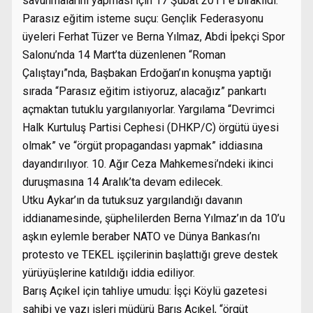
savunmalarını yapması için 17 Şubat 2011’e bırakıldı.
Parasız eğitim isteme suçu: Gençlik Federasyonu
üyeleri Ferhat Tüzer ve Berna Yılmaz, Abdi İpekçi Spor
Salonu’nda 14 Mart’ta düzenlenen “Roman
Çalıştayı”nda, Başbakan Erdoğan’ın konuşma yaptığı
sırada “Parasız eğitim istiyoruz, alacağız” pankartı
açmaktan tutuklu yargılanıyorlar. Yargılama “Devrimci
Halk Kurtuluş Partisi Cephesi (DHKP/C) örgütü üyesi
olmak” ve “örgüt propagandası yapmak” iddiasına
dayandırılıyor. 10. Ağır Ceza Mahkemesi’ndeki ikinci
duruşmasına 14 Aralık’ta devam edilecek.
Utku Aykar’ın da tutuksuz yargılandığı davanın
iddianamesinde, şüphelilerden Berna Yılmaz’ın da 10’u
aşkın eylemle beraber NATO ve Dünya Bankası’nı
protesto ve TEKEL işçilerinin başlattığı greve destek
yürüyüşlerine katıldığı iddia ediliyor.
Barış Açıkel için tahliye umudu: İşçi Köylü gazetesi
sahibi ve yazı işleri müdürü Barış Açıkel, “örgüt