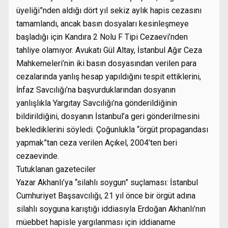
üyeliği”nden aldığı dört yıl sekiz aylık hapis cezasını
tamamlandı, ancak basın dosyaları kesinleşmeye
başladığı için Kandıra 2 Nolu F Tipi Cezaevi’nden
tahliye olamıyor. Avukatı Gül Altay, İstanbul Ağır Ceza
Mahkemeleri’nin iki basın dosyasından verilen para
cezalarında yanlış hesap yapıldığını tespit ettiklerini,
İnfaz Savcılığı’na başvurduklarından dosyanın
yanlışlıkla Yargıtay Savcılığı’na gönderildiğinin
bildirildiğini, dosyanın İstanbul’a geri gönderilmesini
beklediklerini söyledi. Çoğunlukla “örgüt propagandası
yapmak”tan ceza verilen Açıkel, 2004’ten beri
cezaevinde.
Tutuklanan gazeteciler
Yazar Akhanlı’ya “silahlı soygun” suçlaması: İstanbul
Cumhuriyet Başsavcılığı, 21 yıl önce bir örgüt adına
silahlı soyguna karıştığı iddiasıyla Erdoğan Akhanlı’nın
müebbet hapisle yargılanması için iddianame