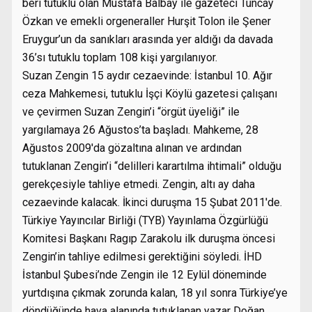
beri tutuklu olan Mustafa Balbay ile gazeteci Tuncay
Özkan ve emekli orgeneraller Hurşit Tolon ile Şener
Eruygur’un da sanıkları arasında yer aldığı da davada
36’sı tutuklu toplam 108 kişi yargılanıyor.
Suzan Zengin 15 aydır cezaevinde: İstanbul 10. Ağır
ceza Mahkemesi, tutuklu İşçi Köylü gazetesi çalışanı
ve çevirmen Suzan Zengin’i “örgüt üyeliği” ile
yargılamaya 26 Ağustos’ta başladı. Mahkeme, 28
Ağustos 2009′da gözaltına alınan ve ardından
tutuklanan Zengin’i “delilleri karartılma ihtimali” olduğu
gerekçesiyle tahliye etmedi. Zengin, altı ay daha
cezaevinde kalacak. İkinci duruşma 15 Şubat 2011′de.
Türkiye Yayıncılar Birliği (TYB) Yayınlama Özgürlüğü
Komitesi Başkanı Ragıp Zarakolu ilk duruşma öncesi
Zengin’in tahliye edilmesi gerektiğini söyledi. İHD
İstanbul Şubesi’nde Zengin ile 12 Eylül döneminde
yurtdışına çıkmak zorunda kalan, 18 yıl sonra Türkiye’ye
döndüğünde hava alanında tutuklanan yazar Doğan