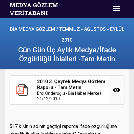
MEDYA GÖZLEM
VERİTABANI
BİA MEDYA GÖZLEM / TEMMUZ - AĞUSTOS - EYLÜL
2010
Gün Gün Üç Aylık Medya/İfade
Özgürlüğü İhlalleri -Tam Metin
2010 3. Çeyrek Medya Gözlem
Raporu - Tam Metin
Erol Önderoğlu - Bia Haber Merkezi
21/12/2010
517 kişinin adının geçtiği raporda ifade özgürlüğüne