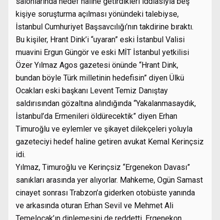
salonlarında hedef haline getirdikleri iddiasıyla beş
kişiye soruşturma açılması yönündeki talebiyse,
İstanbul Cumhuriyet Başsavcılığı’nın takdirine bıraktı.
Bu kişiler, Hrant Dink’i “uyaran” eski İstanbul Valisi
muavini Ergun Güngör ve eski MİT İstanbul yetkilisi
Özer Yılmaz Agos gazetesi önünde “Hrant Dink,
bundan böyle Türk milletinin hedefisin” diyen Ülkü
Ocakları eski başkanı Levent Temiz Danıştay
saldırısından gözaltına alındığında “Yakalanmasaydık,
İstanbul’da Ermenileri öldürecektik” diyen Erhan
Timuroğlu ve eylemler ve şikayet dilekçeleri yoluyla
gazeteciyi hedef haline getiren avukat Kemal Kerinçsiz
idi.
Yılmaz, Timuroğlu ve Kerinçsiz “Ergenekon Davası”
sanıkları arasında yer alıyorlar. Mahkeme, Ogün Samast
cinayet sonrası Trabzon’a giderken otobüste yanında
ve arkasında oturan Erhan Sevil ve Mehmet Ali
Temelocak’ın dinlemesini de reddetti. Ergenekon