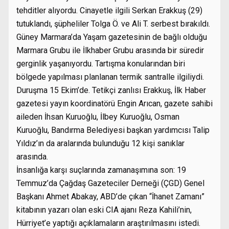
tehditler alıyordu. Cinayetle ilgili Serkan Erakkuş (29)
tutuklandı, şüpheliler Tolga Ö. ve Ali T. serbest bırakıldı.
Güney Marmara’da Yaşam gazetesinin de bağlı olduğu
Marmara Grubu ile İlkhaber Grubu arasında bir süredir
gerginlik yaşanıyordu. Tartışma konularından biri
bölgede yapılması planlanan termik santralle ilgiliydi.
Duruşma 15 Ekim’de. Tetikçi zanlısı Erakkuş, İlk Haber
gazetesi yayın koordinatörü Engin Arıcan, gazete sahibi
aileden İhsan Kuruoğlu, İlbey Kuruoğlu, Osman
Kuruoğlu, Bandırma Belediyesi başkan yardımcısı Talip
Yıldız’ın da aralarında bulunduğu 12 kişi sanıklar
arasında.
İnsanlığa karşı suçlarında zamanaşımına son: 19
Temmuz’da Çağdaş Gazeteciler Derneği (ÇGD) Genel
Başkanı Ahmet Abakay, ABD’de çıkan “İhanet Zamanı”
kitabının yazarı olan eski CIA ajanı Reza Kahili’nin,
Hürriyet’e yaptığı açıklamaların araştırılmasını istedi.