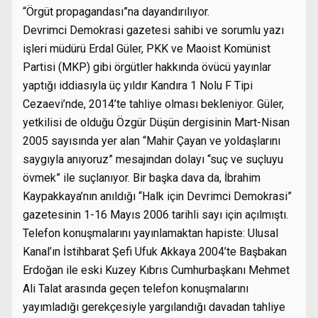
“Örgüt propagandası”na dayandırılıyor.
Devrimci Demokrasi gazetesi sahibi ve sorumlu yazı
işleri müdürü Erdal Güler, PKK ve Maoist Komünist
Partisi (MKP) gibi örgütler hakkında övücü yayınlar
yaptığı iddiasıyla üç yıldır Kandıra 1 Nolu F Tipi
Cezaevi’nde, 2014’te tahliye olması bekleniyor. Güler,
yetkilisi de olduğu Özgür Düşün dergisinin Mart-Nisan
2005 sayısında yer alan “Mahir Çayan ve yoldaşlarını
saygıyla anıyoruz” mesajından dolayı “suç ve suçluyu
övmek” ile suçlanıyor. Bir başka dava da, İbrahim
Kaypakkaya’nın anıldığı “Halk için Devrimci Demokrasi”
gazetesinin 1-16 Mayıs 2006 tarihli sayı için açılmıştı.
Telefon konuşmalarını yayınlamaktan hapiste: Ulusal
Kanal’ın İstihbarat Şefi Ufuk Akkaya 2004’te Başbakan
Erdoğan ile eski Kuzey Kıbrıs Cumhurbaşkanı Mehmet
Ali Talat arasında geçen telefon konuşmalarını
yayımladığı gerekçesiyle yargılandığı davadan tahliye