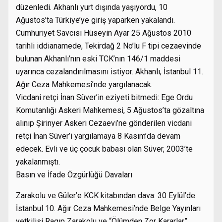
düzenledi. Akhanlı yurt dışında yaşıyordu, 10
Ağustos’ta Türkiye’ye giriş yaparken yakalandı.
Cumhuriyet Savcısı Hüseyin Ayar 25 Ağustos 2010
tarihli iddianamede, Tekirdağ 2 No’lu F tipi cezaevinde
bulunan Akhanlı’nın eski TCK’nın 146/1 maddesi
uyarınca cezalandırılmasını istiyor. Akhanlı, İstanbul 11.
Ağır Ceza Mahkemesi’nde yargılanacak.
Vicdani retçi İnan Süver’in eziyeti bitmedi: Ege Ordu
Komutanlığı Askeri Mahkemesi, 5 Ağustos’ta gözaltına
alınıp Şirinyer Askeri Cezaevi’ne gönderilen vicdani
retçi İnan Süver’i yargılamaya 8 Kasım’da devam
edecek. Evli ve üç çocuk babası olan Süver, 2003’te
yakalanmıştı.
Basın ve İfade Özgürlüğü Davaları
Zarakolu ve Güler’e KCK kitabından dava: 30 Eylül’de
İstanbul 10. Ağır Ceza Mahkemesi’nde Belge Yayınları
yetkilisi Ragıp Zarakolu ve “Ölümden Zor Kararlar”