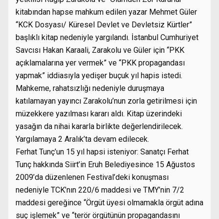
kitabından hapse mahkum edilen yazar Mehmet Güler
“KCK Dosyası/ Küresel Devlet ve Devletsiz Kürtler”
başlıklı kitap nedeniyle yargılandı. İstanbul Cumhuriyet
Savcısı Hakan Karaali, Zarakolu ve Güler için “PKK
açıklamalarına yer vermek” ve “PKK propagandası
yapmak” iddiasıyla yedişer buçuk yıl hapis istedi.
Mahkeme, rahatsızlığı nedeniyle duruşmaya
katılamayan yayıncı Zarakolu’nun zorla getirilmesi için
müzekkere yazılması kararı aldı. Kitap üzerindeki
yasağın da nihai kararla birlikte değerlendirilecek.
Yargılamaya 2 Aralık’ta devam edilecek.
Ferhat Tunç’un 15 yıl hapsi isteniyor: Sanatçı Ferhat
Tunç hakkında Siirt’in Eruh Belediyesince 15 Ağustos
2009’da düzenlenen Festival’deki konuşması
nedeniyle TCK’nın 220/6 maddesi ve TMY’nin 7/2
maddesi gereğince “Örgüt üyesi olmamakla örgüt adına
suç işlemek” ve “terör örgütünün propagandasını