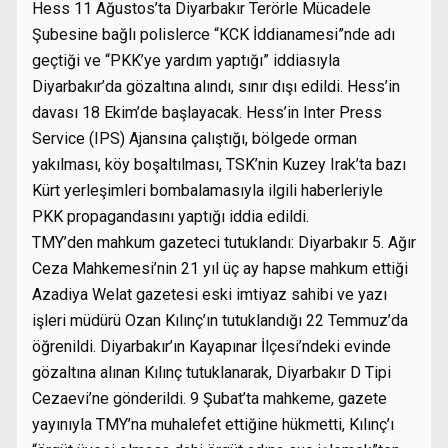
Hess 11 Ağustos’ta Diyarbakır Terörle Mücadele
Şubesine bağlı polislerce “KCK İddianamesi”nde adı
geçtiği ve “PKK’ye yardım yaptığı” iddiasıyla
Diyarbakır’da gözaltına alındı, sınır dışı edildi. Hess’in
davası 18 Ekim’de başlayacak. Hess’in Inter Press
Service (IPS) Ajansına çalıştığı, bölgede orman
yakılması, köy boşaltılması, TSK’nin Kuzey Irak’ta bazı
Kürt yerleşimleri bombalamasıyla ilgili haberleriyle
PKK propagandasını yaptığı iddia edildi.
TMY’den mahkum gazeteci tutuklandı: Diyarbakır 5. Ağır
Ceza Mahkemesi’nin 21 yıl üç ay hapse mahkum ettiği
Azadiya Welat gazetesi eski imtiyaz sahibi ve yazı
işleri müdürü Ozan Kılınç’ın tutuklandığı 22 Temmuz’da
öğrenildi. Diyarbakır’ın Kayapınar İlçesi’ndeki evinde
gözaltına alınan Kılınç tutuklanarak, Diyarbakır D Tipi
Cezaevi’ne gönderildi. 9 Şubat’ta mahkeme, gazete
yayınıyla TMY’na muhalefet ettiğine hükmetti, Kılınç’ı