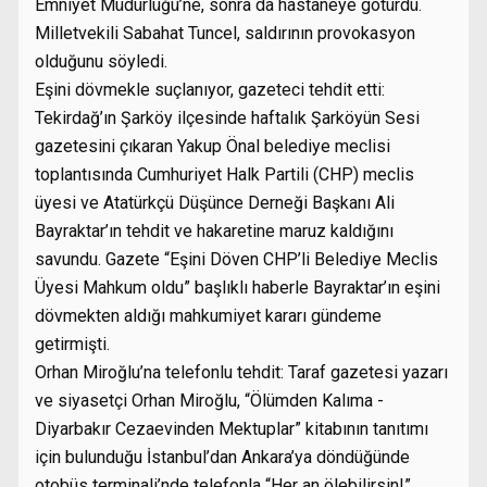
Emniyet Müdürlüğü’ne, sonra da hastaneye götürdü.
Milletvekili Sabahat Tuncel, saldırının provokasyon
olduğunu söyledi.
Eşini dövmekle suçlanıyor, gazeteci tehdit etti:
Tekirdağ’ın Şarköy ilçesinde haftalık Şarköyün Sesi
gazetesini çıkaran Yakup Önal belediye meclisi
toplantısında Cumhuriyet Halk Partili (CHP) meclis
üyesi ve Atatürkçü Düşünce Derneği Başkanı Ali
Bayraktar’ın tehdit ve hakaretine maruz kaldığını
savundu. Gazete “Eşini Döven CHP’li Belediye Meclis
Üyesi Mahkum oldu” başlıklı haberle Bayraktar’ın eşini
dövmekten aldığı mahkumiyet kararı gündeme
getirmişti.
Orhan Miroğlu’na telefonlu tehdit: Taraf gazetesi yazarı
ve siyasetçi Orhan Miroğlu, “Ölümden Kalıma -
Diyarbakır Cezaevinden Mektuplar” kitabının tanıtımı
için bulunduğu İstanbul’dan Ankara’ya döndüğünde
otobüs terminali’nde telefonla “Her an ölebilirsin!”