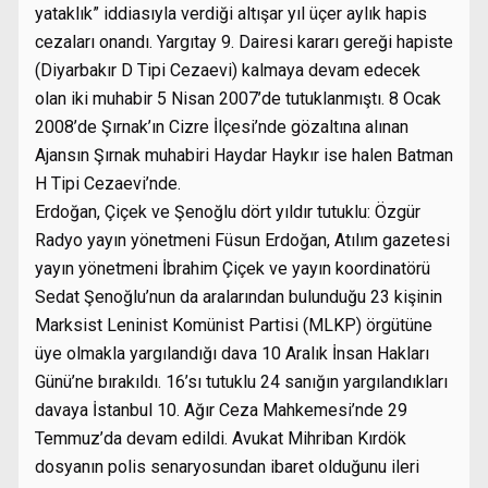
yataklık” iddiasıyla verdiği altışar yıl üçer aylık hapis
cezaları onandı. Yargıtay 9. Dairesi kararı gereği hapiste
(Diyarbakır D Tipi Cezaevi) kalmaya devam edecek
olan iki muhabir 5 Nisan 2007’de tutuklanmıştı. 8 Ocak
2008’de Şırnak’ın Cizre İlçesi’nde gözaltına alınan
Ajansın Şırnak muhabiri Haydar Haykır ise halen Batman
H Tipi Cezaevi’nde.
Erdoğan, Çiçek ve Şenoğlu dört yıldır tutuklu: Özgür
Radyo yayın yönetmeni Füsun Erdoğan, Atılım gazetesi
yayın yönetmeni İbrahim Çiçek ve yayın koordinatörü
Sedat Şenoğlu’nun da aralarından bulunduğu 23 kişinin
Marksist Leninist Komünist Partisi (MLKP) örgütüne
üye olmakla yargılandığı dava 10 Aralık İnsan Hakları
Günü’ne bırakıldı. 16’sı tutuklu 24 sanığın yargılandıkları
davaya İstanbul 10. Ağır Ceza Mahkemesi’nde 29
Temmuz’da devam edildi. Avukat Mihriban Kırdök
dosyanın polis senaryosundan ibaret olduğunu ileri