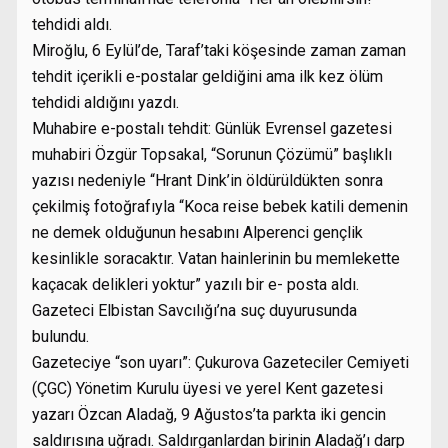
tehdidi aldı.
Miroğlu, 6 Eylül’de, Taraf’taki köşesinde zaman zaman
tehdit içerikli e-postalar geldiğini ama ilk kez ölüm
tehdidi aldığını yazdı.
Muhabire e-postalı tehdit: Günlük Evrensel gazetesi
muhabiri Özgür Topsakal, “Sorunun Çözümü” başlıklı
yazısı nedeniyle “Hrant Dink’in öldürüldükten sonra
çekilmiş fotoğrafıyla “Koca reise bebek katili demenin
ne demek olduğunun hesabını Alperenci gençlik
kesinlikle soracaktır. Vatan hainlerinin bu memlekette
kaçacak delikleri yoktur” yazılı bir e- posta aldı.
Gazeteci Elbistan Savcılığı’na suç duyurusunda
bulundu.
Gazeteciye “son uyarı”: Çukurova Gazeteciler Cemiyeti
(ÇGC) Yönetim Kurulu üyesi ve yerel Kent gazetesi
yazarı Özcan Aladağ, 9 Ağustos’ta parkta iki gencin
saldırısına uğradı. Saldırganlardan birinin Aladağ’ı darp