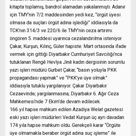
kitapta toplamış, bandrol alamadan yakalanmıştı. Adanır
için TMY’nin 7/2 maddesinden yedi kez, “örgüt üyesi
olmasa da suçları örgüt adına işlediği” iddiasıyla da
TCK’nın 314/3 ve 220/6 ile TMY’nin ceza artırımı
öngören 5. maddesi uyarınca cezalandırılma isteniyor.
Çakar, Kurşun, Kılınç, Güler hapiste: Mart ortasında ifade
vermek için gittiği Diyarbakır Cumhuriyet Savcılığı’nca
tutuklanan Rengê Hevîya Jinê kadın dergisinin sorumlu
yazı işleri müdürü Gurbet Çakar, “basın yoluyla PKK
propagandası yapmak” ve “PKK’ye üye olmak”
iddiasıyla tutuklu yargılanıyor. Çakar Diyarbakır
Cezaevinde; yargılanmasına, Diyarbakır 6. Ağır Ceza
Mahkemesi’nde 7 Ekim’de devam edilecek.
166 yıl hapse mahkum edilen Azadiya Welat gazetesi
eski yazı işleri müdürleri Vedat Kurşun üç ayrı davadan
174 yıla hapse mahkum oldu. Gerekçeli karar “Örgüte
üye olmamakla beraber örgüt adına suç işleme” ile