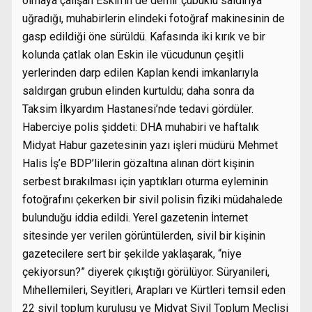
olmaya çalışan Eskin’in de demir çubuklu saldırıya
uğradığı, muhabirlerin elindeki fotoğraf makinesinin de
gasp edildiği öne sürüldü. Kafasında iki kırık ve bir
kolunda çatlak olan Eskin ile vücudunun çeşitli
yerlerinden darp edilen Kaplan kendi imkanlarıyla
saldırgan grubun elinden kurtuldu; daha sonra da
Taksim İlkyardım Hastanesi’nde tedavi gördüler.
Haberciye polis şiddeti: DHA muhabiri ve haftalık
Midyat Habur gazetesinin yazı işleri müdürü Mehmet
Halis İş’e BDP’lilerin gözaltına alınan dört kişinin
serbest bırakılması için yaptıkları oturma eyleminin
fotoğrafını çekerken bir sivil polisin fiziki müdahalede
bulunduğu iddia edildi. Yerel gazetenin İnternet
sitesinde yer verilen görüntülerden, sivil bir kişinin
gazetecilere sert bir şekilde yaklaşarak, “niye
çekiyorsun?” diyerek çıkıştığı görülüyor. Süryanileri,
Mıhellemileri, Seyitleri, Arapları ve Kürtleri temsil eden
22 sivil toplum kuruluşu ve Midyat Sivil Toplum Meclisi