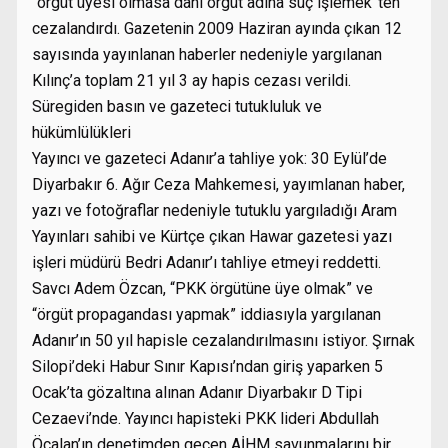
“örgüt üyesi olmasa dahi örgüt adına suç işlemek”ten
cezalandırdı. Gazetenin 2009 Haziran ayında çıkan 12
sayısında yayınlanan haberler nedeniyle yargılanan
Kılınç’a toplam 21 yıl 3 ay hapis cezası verildi.
Süregiden basın ve gazeteci tutukluluk ve
hükümlülükleri
Yayıncı ve gazeteci Adanır’a tahliye yok: 30 Eylül’de
Diyarbakır 6. Ağır Ceza Mahkemesi, yayımlanan haber,
yazı ve fotoğraflar nedeniyle tutuklu yargıladığı Aram
Yayınları sahibi ve Kürtçe çıkan Hawar gazetesi yazı
işleri müdürü Bedri Adanır’ı tahliye etmeyi reddetti.
Savcı Adem Özcan, “PKK örgütüne üye olmak” ve
“örgüt propagandası yapmak” iddiasıyla yargılanan
Adanır’ın 50 yıl hapisle cezalandırılmasını istiyor. Şırnak
Silopi’deki Habur Sınır Kapısı’ndan giriş yaparken 5
Ocak’ta gözaltına alınan Adanır Diyarbakır D Tipi
Cezaevi’nde. Yayıncı hapisteki PKK lideri Abdullah
Öcalan’ın denetimden geçen AİHM savunmalarını bir