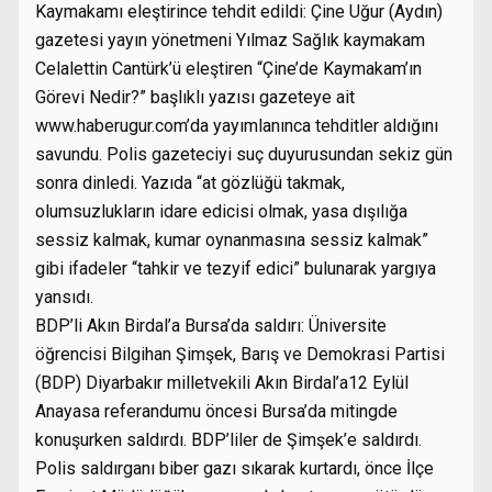
Kaymakamı eleştirince tehdit edildi: Çine Uğur (Aydın)
gazetesi yayın yönetmeni Yılmaz Sağlık kaymakam
Celalettin Cantürk’ü eleştiren “Çine’de Kaymakam’ın
Görevi Nedir?” başlıklı yazısı gazeteye ait
www.haberugur.com’da yayımlanınca tehditler aldığını
savundu. Polis gazeteciyi suç duyurusundan sekiz gün
sonra dinledi. Yazıda “at gözlüğü takmak,
olumsuzlukların idare edicisi olmak, yasa dışılığa
sessiz kalmak, kumar oynanmasına sessiz kalmak”
gibi ifadeler “tahkir ve tezyif edici” bulunarak yargıya
yansıdı.
BDP’li Akın Birdal’a Bursa’da saldırı: Üniversite
öğrencisi Bilgihan Şimşek, Barış ve Demokrasi Partisi
(BDP) Diyarbakır milletvekili Akın Birdal’a12 Eylül
Anayasa referandumu öncesi Bursa’da mitingde
konuşurken saldırdı. BDP’liler de Şimşek’e saldırdı.
Polis saldırganı biber gazı sıkarak kurtardı, önce İlçe