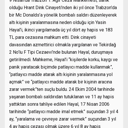
9 Nisan’da Trabzon 1. Ağır Ceza Mahkemesi, sanık
olduğu Hrant Dink Cinayeti’nden iki yıl önce Trabzon’da
bir Mc Donalds’a yönelik bombalı saldırı düzenleyerek
altı kişinin yaralanmasına neden olduğu için Yasin
Hayal’i, ikinci yargılamada üç yıl dört ay hapis ve 183
TL para cezasına mahkum etti. Dink cinayeti
davasından azmettirici olmakla yargılanan ve Tekirdağ
2 No’lu F Tipi Cezaevi’nde bulunan Hayal, duruşmaya
getirilmedi. Mahkeme, Hayal’i “kişilerde korku, kaygı ve
panik yaratacak biçimde patlayıcı madde kullanmak”,
“patlayıcı madde atarak altı kişinin yaralanmasına yol
açmak” ve “patlayıcı madde atarak bir kişinin aracına
zarar vermek”ten suçlu buldu. 24 Ekim 2004 tarihinde
yaşanan bombalı saldırıdan tutuklanan ve 11 ay hapis
yattıktan sonra tahliye edilen Hayal, 17 Nisan 2006
tarihinde “patlayıcı madde imal etmek” suçundan 3 yıl 4
ay, “yaralama ve çevreye zarar vermek” suçundan 3 yıl
4 ay hapis cezası olmak üzere 6 yıl 8 ay hapis