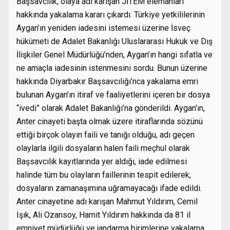
Başsavcılık, olaya adı karışan JİTEM elemanları
hakkında yakalama kararı çıkardı. Türkiye yetkililerinin
Aygan’ın yeniden iadesini istemesi üzerine İsveç
hükümeti de Adalet Bakanlığı Uluslararası Hukuk ve Dış
İlişkiler Genel Müdürlüğü’nden, Aygan’ın hangi sıfatla ve
ne amaçla iadesinin istenmesini sordu. Bunun üzerine
hakkında Diyarbakır Başsavcılığı’nca yakalama emri
bulunan Aygan’ın itiraf ve faaliyetlerini içeren bir dosya
“ivedi” olarak Adalet Bakanlığı’na gönderildi. Aygan’ın,
Anter cinayeti başta olmak üzere itiraflarında sözünü
ettiği birçok olayın faili ve tanığı olduğu, adı geçen
olaylarla ilgili dosyaların halen faili meçhul olarak
Başsavcılık kayıtlarında yer aldığı, iade edilmesi
halinde tüm bu olayların faillerinin tespit edilerek,
dosyaların zamanaşımına uğramayacağı ifade edildi.
Anter cinayetine adı karışan Mahmut Yıldırım, Cemil
Işık, Ali Ozansoy, Hamit Yıldırım hakkında da 81 il
emniyet müdürlüğü ve jandarma birimlerine yakalama