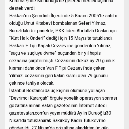
Koruma Şube Müdürlüğü’ne gelerek meslektaşlarına
destek verdi.
Hakkari’nin Şemdinli İlçesi’nde 5 Kasım 2005’te sahibi
olduğu Umut Kitabevi bombalanan Seferi Yılmaz,
Bursa’daki bir panelde, PKK lideri Abdullah Öcalan için
“Kürt Halk Önderi” dediği için 15 Mayıs’ta tutuklandı.
Hakkari E Tipi Kapalı Cezaevi’ne gönderilen Yılmaz,
“suçu ve suçluyu övme” suçundan bir yıl hapis
cezasına çarptırılmıştı. Cezasının dokuz ay 20 günlük
kısmını daha önce Van F Tipi Cezaevi’nde çeken
Yılmaz, cezasının geri kalan kısmı olan 79 gününü
çekince tahliye olacak.
İstanbul Bostancı’da üç kişinin ölümüne yol açan
“Devrimci Karargah” örgüte yönelik operasyon sonrası
gözaltına alınan Vatan gazetesinin İnternet sitesi
gazetevatan.com’un yayın müdürü Aylin Duruoğlu30
Nisan’da tutuklanarak Bakırköy Kadın Tutukevi’ne
gönderildi. 27 Nisan’da gözaltına alındıktan üç gün