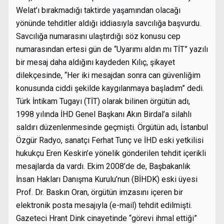
Welat’ı bırakmadığı taktirde yaşamından olacağı
yönünde tehditler aldığı iddiasıyla savcılığa başvurdu.
Savcılığa numarasını ulaştırdığı söz konusu cep
numarasından ertesi gün de “Uyarımı aldın mı TİT” yazılı
bir mesaj daha aldığını kaydeden Kılıç, şikayet
dilekçesinde, “Her iki mesajdan sonra can güvenliğim
konusunda ciddi şekilde kaygılanmaya başladım” dedi.
Türk İntikam Tugayı (TİT) olarak bilinen örgütün adı,
1998 yılında İHD Genel Başkanı Akın Birdal’a silahlı
saldırı düzenlenmesinde geçmişti. Örgütün adı, İstanbul
Özgür Radyo, sanatçı Ferhat Tunç ve İHD eski yetkilisi
hukukçu Eren Keskin’e yönelik gönderilen tehdit içerikli
mesajlarda da vardı. Ekim 2008’de de, Başbakanlık
İnsan Hakları Danışma Kurulu’nun (BİHDK) eski üyesi
Prof. Dr. Baskın Oran, örgütün imzasını içeren bir
elektronik posta mesajıyla (e-mail) tehdit edilmişti.
Gazeteci Hrant Dink cinayetinde “görevi ihmal ettiği”