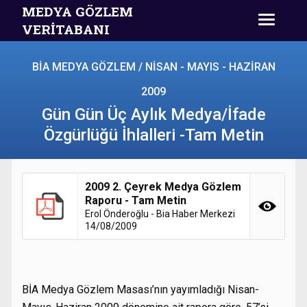
MEDYA GÖZLEM
VERİTABANI
BİA MEDYA GÖZLEM / NİSAN - MAYIS - HAZİRAN
2009
Gün Gün Üç Aylık Medya/İfade
Özgürlüğü İhlalleri -Tam Metin
2009 2. Çeyrek Medya Gözlem
Raporu - Tam Metin
Erol Önderoğlu - Bia Haber Merkezi
14/08/2009
BİA Medya Gözlem Masası’nın yayımladığı Nisan-