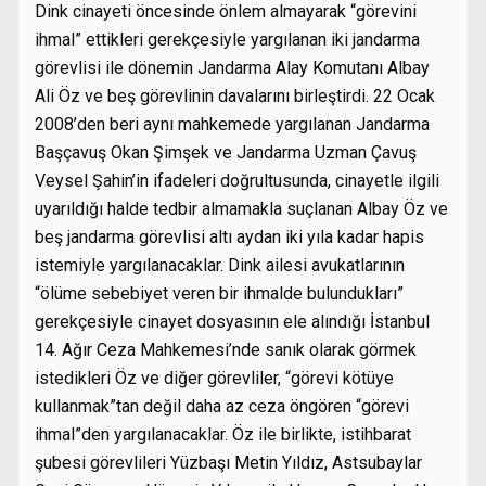
Dink cinayeti öncesinde önlem almayarak “görevini
ihmal” ettikleri gerekçesiyle yargılanan iki jandarma
görevlisi ile dönemin Jandarma Alay Komutanı Albay
Ali Öz ve beş görevlinin davalarını birleştirdi. 22 Ocak
2008’den beri aynı mahkemede yargılanan Jandarma
Başçavuş Okan Şimşek ve Jandarma Uzman Çavuş
Veysel Şahin’in ifadeleri doğrultusunda, cinayetle ilgili
uyarıldığı halde tedbir almamakla suçlanan Albay Öz ve
beş jandarma görevlisi altı aydan iki yıla kadar hapis
istemiyle yargılanacaklar. Dink ailesi avukatlarının
“ölüme sebebiyet veren bir ihmalde bulundukları”
gerekçesiyle cinayet dosyasının ele alındığı İstanbul
14. Ağır Ceza Mahkemesi’nde sanık olarak görmek
istedikleri Öz ve diğer görevliler, “görevi kötüye
kullanmak”tan değil daha az ceza öngören “görevi
ihmal”den yargılanacaklar. Öz ile birlikte, istihbarat
şubesi görevlileri Yüzbaşı Metin Yıldız, Astsubaylar