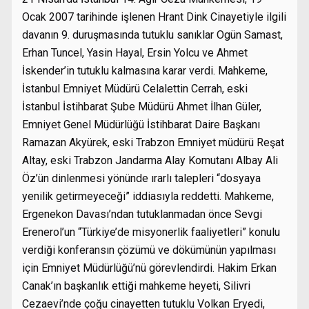
Ocak 2007 tarihinde işlenen Hrant Dink Cinayetiyle ilgili
davanın 9. duruşmasında tutuklu sanıklar Ogün Samast,
Erhan Tuncel, Yasin Hayal, Ersin Yolcu ve Ahmet
İskender’in tutuklu kalmasına karar verdi. Mahkeme,
İstanbul Emniyet Müdürü Celalettin Cerrah, eski
İstanbul İstihbarat Şube Müdürü Ahmet İlhan Güler,
Emniyet Genel Müdürlüğü İstihbarat Daire Başkanı
Ramazan Akyürek, eski Trabzon Emniyet müdürü Reşat
Altay, eski Trabzon Jandarma Alay Komutanı Albay Ali
Öz’ün dinlenmesi yönünde ırarlı talepleri “dosyaya
yenilik getirmeyeceği” iddiasıyla reddetti. Mahkeme,
Ergenekon Davası’ndan tutuklanmadan önce Sevgi
Erenerol’un “Türkiye’de misyonerlik faaliyetleri” konulu
verdiği konferansın çözümü ve dökümünün yapılması
için Emniyet Müdürlüğü’nü görevlendirdi. Hakim Erkan
Canak’ın başkanlık ettiği mahkeme heyeti, Silivri
Cezaevi’nde çoğu cinayetten tutuklu Volkan Eryedi,