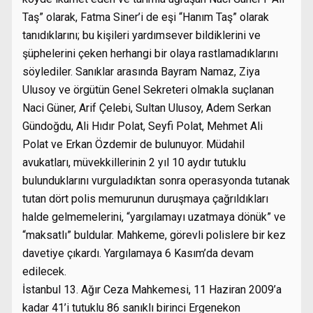
Taş” olarak, Fatma Siner’i de eşi “Hanım Taş” olarak
tanıdıklarını; bu kişileri yardımsever bildiklerini ve
şüphelerini çeken herhangi bir olaya rastlamadıklarını
söylediler. Sanıklar arasında Bayram Namaz, Ziya
Ulusoy ve örgütün Genel Sekreteri olmakla suçlanan
Naci Güner, Arif Çelebi, Sultan Ulusoy, Adem Serkan
Gündoğdu, Ali Hıdır Polat, Seyfi Polat, Mehmet Ali
Polat ve Erkan Özdemir de bulunuyor. Müdahil
avukatları, müvekkillerinin 2 yıl 10 aydır tutuklu
bulunduklarını vurguladıktan sonra operasyonda tutanak
tutan dört polis memurunun duruşmaya çağrıldıkları
halde gelmemelerini, “yargılamayı uzatmaya dönük” ve
“maksatlı” buldular. Mahkeme, görevli polislere bir kez
davetiye çıkardı. Yargılamaya 6 Kasım’da devam
edilecek.
İstanbul 13. Ağır Ceza Mahkemesi, 11 Haziran 2009’a
kadar 41’i tutuklu 86 sanıklı birinci Ergenekon