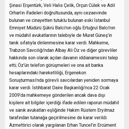
Şinasi Erşentürk, Veli Halis Çelik, Orçun Cülek ve Adil
Orhan’ın ifadeleri doğrultusunda, aynı cezaevinde
bulunan ve cinayetten tutuklu bulunan eski İstanbul
Emniyet Müdürü Şükrü Balcı’nın oğlu Ertuğrul Balcı’nın
ve müdahil avukatlarının talebiyle de Murat Güneş’in
tanık sıfatıyla dinlenmesine karar verdi. Mahkeme,
Trabzon Savcılığı’ndan Albay Ali Öz ve diğer görevliler
hakkında son olarak açılan davanın iddianamesini talep
etti; Öz’ün telefon görüşmeleri ve ona ait banka
hesaplarındaki hareketliliği, Ergenekon
Soruşturması’nda görevli savcılardan yeniden sormaya
karar verdi. İstihbarat Daire Başkanlığı’nca 22 Ocak
2009’da mahkemeye gönderilen ancak dava dışı
kişilere ait bilgiler içerdiği ifade edilen raporun müdahil
ve sanık avukatları eşliğinde Hakim Rüstem Eryılmaz
tarafından tutanağa geçirilmesine de karar verildi.
Azmettirici olarak yargılanan Erhan Tuncel’in Ercüment