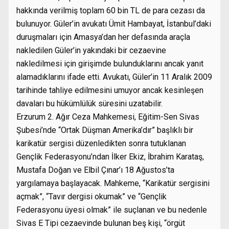
hakkında verilmiş toplam 60 bin TL de para cezası da
bulunuyor. Güler’in avukatı Ümit Hambayat, İstanbul’daki
duruşmaları için Amasya’dan her defasında araçla
nakledilen Güler’in yakındaki bir cezaevine
nakledilmesi için girişimde bulunduklarını ancak yanıt
alamadıklarını ifade etti. Avukatı, Güler’in 11 Aralık 2009
tarihinde tahliye edilmesini umuyor ancak kesinleşen
davaları bu hükümlülük süresini uzatabilir.
Erzurum 2. Ağır Ceza Mahkemesi, Eğitim-Sen Sivas
Şubesi’nde “Ortak Düşman Amerika’dır” başlıklı bir
karikatür sergisi düzenledikten sonra tutuklanan
Gençlik Federasyonu’ndan İlker Ekiz, İbrahim Karataş,
Mustafa Doğan ve Elbil Çınar’ı 18 Ağustos’ta
yargılamaya başlayacak. Mahkeme, “Karikatür sergisini
açmak”, “Tavır dergisi okumak” ve “Gençlik
Federasyonu üyesi olmak” ile suçlanan ve bu nedenle
Sivas E Tipi cezaevinde bulunan beş kişi, “örgüt