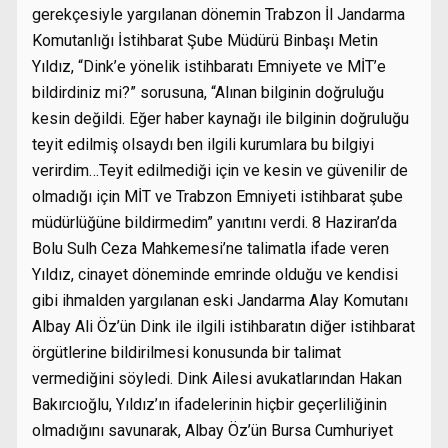
gerekçesiyle yargılanan dönemin Trabzon İl Jandarma
Komutanlığı İstihbarat Şube Müdürü Binbaşı Metin
Yıldız, “Dink’e yönelik istihbaratı Emniyete ve MİT’e
bildirdiniz mi?” sorusuna, “Alınan bilginin doğruluğu
kesin değildi. Eğer haber kaynağı ile bilginin doğruluğu
teyit edilmiş olsaydı ben ilgili kurumlara bu bilgiyi
verirdim…Teyit edilmediği için ve kesin ve güvenilir de
olmadığı için MİT ve Trabzon Emniyeti istihbarat şube
müdürlüğüne bildirmedim” yanıtını verdi. 8 Haziran’da
Bolu Sulh Ceza Mahkemesi’ne talimatla ifade veren
Yıldız, cinayet döneminde emrinde olduğu ve kendisi
gibi ihmalden yargılanan eski Jandarma Alay Komutanı
Albay Ali Öz’ün Dink ile ilgili istihbaratın diğer istihbarat
örgütlerine bildirilmesi konusunda bir talimat
vermediğini söyledi. Dink Ailesi avukatlarından Hakan
Bakırcıoğlu, Yıldız’ın ifadelerinin hiçbir geçerliliğinin
olmadığını savunarak, Albay Öz’ün Bursa Cumhuriyet