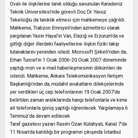
Ovalı ile ilişkilerine tanık olduğu savunulan Karadeniz
Teknik Üniversitesi’nde görevli Doç Dr. Yavuz
Tekelioğlu da tanıklık etmesi için mahkemeye çağrıldı.
Mahkeme, Trabzon Emniyeti’nden azmettirici olarak
yargılanan Yasin Hayal’in Van, Elazığ ve Erzurum’da ve
gittiği diğer illerdeki faaliyetlerine ilişkin fiziki takip
tutanaklarını yeninden istedi. Microsoft Şirketi’nden de,
Erhan Tuncel’in 1 Ocak 2006-20 Ocak 2007 döneminde
yaptığı msn ve e-mail haberleşmesinin dökümleri de
istendi. Mahkeme, Ankara Telekomünikasyon İletişim
Başkanlığı’ndan da, müdahil avukatların dilekçelerinde
yer verdikleri üç cep telefonlarının 19 Ocak 2007’de
belirtilen zaman aralıklarında hangi telefonlarla ve kime
ait telefonlarla görüş yaptığı öğrenilecek. Yargılamaya 6
Temmuz’da devam edilecek.
Taraf gazetesi yazarı Rasim Ozan Kütahyalı, Kanal 7’de
11 Nisan’da katıldığı bir programın çıkışında İstanbul