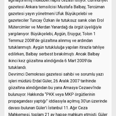
ağırlaştırılmış müebbet hapis cezası istiyor. Cumhuriyet
gazetesi Ankara temsilcisi Mustafa Balbay, Tercüman
gazetesi yayın yönetmeni Ufuk Büyükçelebi ve
gazeteciler Tuncay Özkan ile tutuksuz sanık olan Erol
Mütercimler ve Merdan Yanardağ da örgüt üyeliğiyle
yargılanıyor. Büyükçelebi, Aygün, Eruygur, Tolon 1
Temmuz 2008’de gözaltına alınmış ve ardından
tutuklanmıştı. Aygün tutukluluğa yapılan itirazla tahliye
edilirken, Balbay serbest bırakılmıştı. Ancak Balbay
ikinci kez gözaltına alındığında 6 Mart 2009’da
tutuklandı.
Devrimci Demokrasi gazetesi sahibi ve sorumlu yazı
işleri müdürü Erdal Güler, 26 Aralık 2007 tarihinde
gözaltına alındığından bu yana Amasya Cezaevi’nde
bulunuyor. Hakkında “PKK veya MKP örgütlerinin
propagandası yaptığı” iddiasıyla açılmış 30’un üzerinde
davası bulunan Güler’i İstanbul 11. Ağır Ceza
Mahkemesi, toplam 21 ay hapse mahkum etmişti. Güler