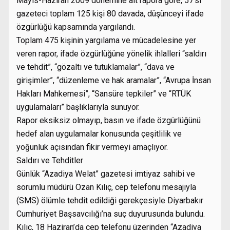
Mayıs-Haziran 2009 dönemine ait rapora göre, 57’si
gazeteci toplam 125 kişi 80 davada, düşünceyi ifade
özgürlüğü kapsamında yargılandı.
Toplam 475 kişinin yargılama ve mücadelesine yer
veren rapor, ifade özgürlüğüne yönelik ihlalleri “saldırı
ve tehdit”, “gözaltı ve tutuklamalar”, “dava ve
girişimler”, “düzenleme ve hak aramalar”, “Avrupa İnsan
Hakları Mahkemesi”, “Sansüre tepkiler” ve “RTÜK
uygulamaları” başlıklarıyla sunuyor.
Rapor eksiksiz olmayıp, basın ve ifade özgürlüğünü
hedef alan uygulamalar konusunda çeşitlilik ve
yoğunluk açısından fikir vermeyi amaçlıyor.
Saldırı ve Tehditler
Günlük “Azadiya Welat” gazetesi imtiyaz sahibi ve
sorumlu müdürü Ozan Kılıç, cep telefonu mesajıyla
(SMS) ölümle tehdit edildiği gerekçesiyle Diyarbakır
Cumhuriyet Başsavcılığı’na suç duyurusunda bulundu.
Kılıç, 18 Haziran’da cep telefonu üzerinden “Azadiya