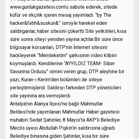
www.gunlukgazetesi.com’u sabote ederek, sitede
küfür ve ırkçılık içeren mesaj yayımladı. “by The
hacker&fatih&suskun&” ismiyle hareket eden
saldırganlar, haber sitesini çökertti Site yetkilileri, kısa
süre sonra siteyi yeniden yayına açtılar.Bir süre önce
bilgisayar korsanları, DTP’nin İnternet sitesini
hackleyerek “Memleketim” şarkısının video klibini
koymuşlardı. Kendilerine “AYYILDIZ TEAM- Siber
Savunma Ordusu” ismini veren grup, DTP aleyhine bir
yazı, Kuran-ı Kerim’den bölümleri de siteye
yerleştirmişlerdi. Saldırıyı farkeden DTP yöneticileri
site yayınına ara vermişlerdi.
Antalya’nın Alanya İlçesi’ne bağlı Mahmutlar
Beldesi’nde yayımlanan Mahmutlar Haber gazetesi
muhabiri Sedat Şahinler, 8 Mayıs’ta AKP’li Belediye
Meclis üyesi Abdullah Pişkin’in saldırısına uğradı.
Belediye binasına giden Şahinler, kısa bir süre