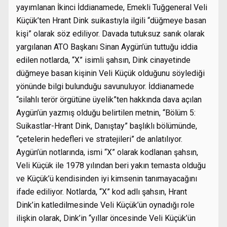
yayımlanan İkinci İddianamede, Emekli Tuğgeneral Veli
Küçük’ten Hrant Dink suikastıyla ilgili “düğmeye basan
kişi” olarak söz ediliyor. Davada tutuksuz sanık olarak
yargılanan ATO Başkanı Sinan Aygün’ün tuttuğu iddia
edilen notlarda, “X” isimli şahsın, Dink cinayetinde
düğmeye basan kişinin Veli Küçük olduğunu söylediği
yönünde bilgi bulunduğu savunuluyor. İddianamede
“silahlı terör örgütüne üyelik”ten hakkında dava açılan
Aygün’ün yazmış olduğu belirtilen metnin, “Bölüm 5:
Suikastlar-Hrant Dink, Danıştay” başlıklı bölümünde,
“çetelerin hedefleri ve stratejileri” de anlatılıyor.
Aygün’ün notlarında, ismi “X” olarak kodlanan şahsın,
Veli Küçük ile 1978 yılından beri yakın temasta olduğu
ve Küçük’ü kendisinden iyi kimsenin tanımayacağını
ifade ediliyor. Notlarda, “X” kod adlı şahsın, Hrant
Dink’in katledilmesinde Veli Küçük’ün oynadığı role
ilişkin olarak, Dink’in “yıllar öncesinde Veli Küçük’ün