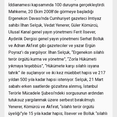
İddianamesi kapsamında 100 duruşma gerçekleştirdi.
Mahkeme, 20 Ekim 2008’de görmeye başladığı
Ergenekon Davası’nda Cumhuriyet gazeteci İmtiyaz
sahibi İlhan Selçuk, Vedat Yenerer, Güler Kömürcü,
Ulusal Kanal genel yayın yönetmeni Ferit İlsever,
Aydınlık Dergisi genel yayın yönetmeni Serhat Bolluk
ve Adnan Akfırat gibi gazeteciler ve yazar Ergün
Poyraz’ı da yargılıyor. İlhan Selçuk, “Ergenekon silahlı
terör örgütü kurma ve yönetme”, “Zorla Hükümeti
yıkmaya teşebbüs”, “Hükümete karşı silahlı isyana
tahrik” ile suçlanıyor ve iki kez müebbet hapis ve 217
yıldan 500 yıla kadar hapsi isteniyor. Selçuk, 21 Mart
sabahı erken saatlerde gözaltına alınmış, İstanbul
Terörle Mücadele Şubesi’ndeki sorgusunun ardından
tutuksuz yargılanmak üzere serbest bırakılmıştı.
Yenerer, Kömürcü ve Akfırat, “silahlı terör örgütü
üyeliği”yle 15 yıla kadar hapis; İlsever ve Bolluk “silahlı