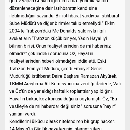
görev yapan Coşkun İğci’nin Dink’e yönelik saldırı
düzenleneceğine dair istihbaratın kendisine
iletilmediğini savundu: Bir istihbarat vardıysa İstihbarat
Şube Müdürü ve diğer birimler takip etmeliydi.” Ekim
2004’te Trabzon’daki Mc Donalds saldırıyla ilgili
avukatların “Trabzon küçük bir yer, Yasin Hayal iyi
bilinen birisi. Onun faaliyetlerinden de mi haberiniz
olmadı?” şeklindeki sorusuna Öz, Hayal’in
faaliyetlerinden haberi olmadığını iddia etti. Eski
Trabzon Emniyet Müdürü, şimdi Emniyet Genel
Müdürlüğü İstihbarat Daire Başkanı Ramazan Akyürek,
TBMM Araştırma Alt Komisyonu’na verdiği ifadede, Vali
ve Öz’ün de yer aldığı haftalık toplantılar yapıldığını,
Hayal’ın birkaç kez konuşulduğunu söylemişti. Öz, “Bu
vesileyle de mi haberdar değilsiniz” sorusuna “hayır”
yanıtını verdi.
Kendilerini ülkücü olarak nitelendiren bir grup hacker,
14 Mayıs’ta Günlük gazetesinin İnternet sitesi