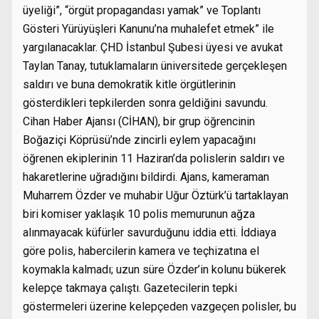
üyeliği”, “örgüt propagandası yamak” ve Toplantı
Gösteri Yürüyüşleri Kanunu’na muhalefet etmek” ile
yargılanacaklar. ÇHD İstanbul Şubesi üyesi ve avukat
Taylan Tanay, tutuklamaların üniversitede gerçekleşen
saldırı ve buna demokratik kitle örgütlerinin
gösterdikleri tepkilerden sonra geldiğini savundu.
Cihan Haber Ajansı (CİHAN), bir grup öğrencinin
Boğaziçi Köprüsü’nde zincirli eylem yapacağını
öğrenen ekiplerinin 11 Haziran’da polislerin saldırı ve
hakaretlerine uğradığını bildirdi. Ajans, kameraman
Muharrem Özder ve muhabir Uğur Öztürk’ü tartaklayan
biri komiser yaklaşık 10 polis memurunun ağza
alınmayacak küfürler savurduğunu iddia etti. İddiaya
göre polis, habercilerin kamera ve teçhizatına el
koymakla kalmadı; uzun süre Özder’in kolunu bükerek
kelepçe takmaya çalıştı. Gazetecilerin tepki
göstermeleri üzerine kelepçeden vazgeçen polisler, bu