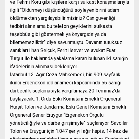
ve Fehmi Koru gibi kişilere karşı suikast konuşmalarıyla
ilgili “Öldürmeyi düşündüğünü söyleyen birini adam
öldürmekten yargılayabilir misiniz? Can güvenliği
tedbiri alınır ama bu telefon geyiklerini suikasta
teşebbüs gibi göstermek ya önyargıdır ya da
bilememezliktir” diye savunmuştu. Davanın tutuksuz
sanıkları İlhan Selçuk, Ferit İlsever ve avukat Fuat
Turgut ile haklarında yakalama kararı bulunan iki sanığın
ifadelerinin alınması bekleniyor.
İstanbul 13. Ağır Ceza Mahkemesi, bin 909 sayfalık
ikinci Ergenekon iddianamesi kapsamında 56 sanığı
darbecilik suçlamasıyla yargılamaya 20 Temmuz’da
başlayacak. 1. Ordu Eski Komutanı Emekli Orgeneral
Hurşit Tolon ve Jandarma Eski Genel Komutanı Emekli
Orgeneral Şener Eruygur “Ergenekon Örgütü
yöneticiliğiyle ve darbe girişimiyle” suçlanıyor. Savcılar
Tolon ve Eruygur için 1.047’şer yıl ağır hapis, 14 kez de