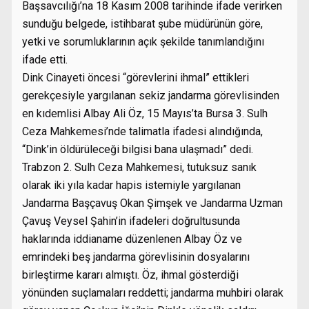
Başsavcılığı’na 18 Kasım 2008 tarihinde ifade verirken
sunduğu belgede, istihbarat şube müdürünün göre,
yetki ve sorumluklarının açık şekilde tanımlandığını
ifade etti.
Dink Cinayeti öncesi “görevlerini ihmal” ettikleri
gerekçesiyle yargılanan sekiz jandarma görevlisinden
en kıdemlisi Albay Ali Öz, 15 Mayıs’ta Bursa 3. Sulh
Ceza Mahkemesi’nde talimatla ifadesi alındığında,
“Dink’in öldürüleceği bilgisi bana ulaşmadı” dedi.
Trabzon 2. Sulh Ceza Mahkemesi, tutuksuz sanık
olarak iki yıla kadar hapis istemiyle yargılanan
Jandarma Başçavuş Okan Şimşek ve Jandarma Uzman
Çavuş Veysel Şahin’in ifadeleri doğrultusunda
haklarında iddianame düzenlenen Albay Öz ve
emrindeki beş jandarma görevlisinin dosyalarını
birleştirme kararı almıştı. Öz, ihmal gösterdiği
yönünden suçlamaları reddetti; jandarma muhbiri olarak