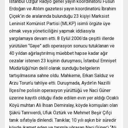
İstanbul Özgür Radyo genel yayın koordinatörü Füsun
Erdoğan ve Atılım gazetesi yayın koordinatörü İbrahim
Çiçek’in de aralarında bulunduğu 23 kişiyi Marksist
Leninist Komünist Partisi (MLKP) isimli örgüte üye
olmak veya yöneticiliğini yapmak iddiasıyla
yargılamaya devam etti. 8 Eylül 2006’da çeşitli illerde
yürütülen “Gaye” adlı operasyon sonucu tutuklanan ve
40 yıldan ağırlaştırılmış müebbet hapse kadar ağır
cezalar istenen 23 kişinin duruşması, İstanbul Emniyet
Müdürlüğü’nün delil olarak sunduğu belgelerin
tartışılmasına sahne oldu. Mahkeme, Erkan Salduz ve
Arzu Torun’u tahliye etti. Duruşmada, Aydın’ın Nazilli
İlçesi’ne polisin operasyon yürüttüğü ve Naci Güner
üzerine kayıtlı olduğu ifade edilen evin yer aldığı Ocaklı
Köyü muhtarı Ali İhsan Demiralay, köyde komşuları olan
Şükrü Tanrıverdi, Ufuk Öztürk ve Mehmet Beşir Çifçi
tanık sıfatıyla dinlendi. Tanıklar, 10 yılı aşkın bir süredir
köyde ikamet eden ve tarımla uğraşan Naci Güner’i “Ali