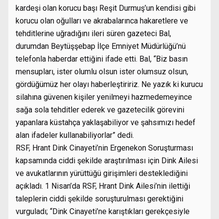
kardeşi olan korucu başı Reşit Durmuş’un kendisi gibi
korucu olan oğulları ve akrabalarınca hakaretlere ve
tehditlerine uğradığını ileri süren gazeteci Bal,
durumdan Beytüşşebap İlçe Emniyet Müdürlüğü’nü
telefonla haberdar ettiğini ifade etti. Bal, “Biz basın
mensupları, ister olumlu olsun ister olumsuz olsun,
gördüğümüz her olayı haberleştiririz. Ne yazık ki kurucu
silahına güvenen kişiler yenilmeyi hazmedemeyince
sağa sola tehditler ederek ve gazetecilik görevini
yapanlara küstahça yaklaşabiliyor ve şahsımızı hedef
alan ifadeler kullanabiliyorlar” dedi.
RSF, Hrant Dink Cinayeti’nin Ergenekon Soruşturması
kapsamında ciddi şekilde araştırılması için Dink Ailesi
ve avukatlarının yürüttüğü girişimleri desteklediğini
açıkladı. 1 Nisan’da RSF, Hrant Dink Ailesi’nin ilettiği
taleplerin ciddi şekilde soruşturulması gerektiğini
vurguladı; “Dink Cinayeti’ne karıştıkları gerekçesiyle