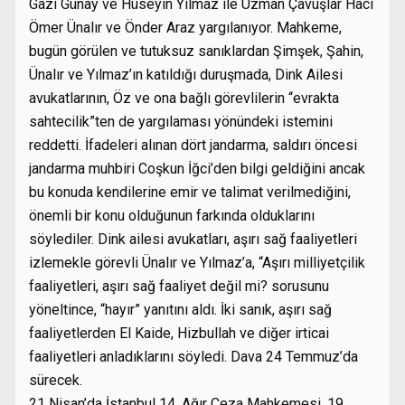
Gazi Günay ve Hüseyin Yılmaz ile Uzman Çavuşlar Hacı
Ömer Ünalır ve Önder Araz yargılanıyor. Mahkeme,
bugün görülen ve tutuksuz sanıklardan Şimşek, Şahin,
Ünalır ve Yılmaz’ın katıldığı duruşmada, Dink Ailesi
avukatlarının, Öz ve ona bağlı görevlilerin “evrakta
sahtecilik”ten de yargılaması yönündeki istemini
reddetti. İfadeleri alınan dört jandarma, saldırı öncesi
jandarma muhbiri Coşkun İğci’den bilgi geldiğini ancak
bu konuda kendilerine emir ve talimat verilmediğini,
önemli bir konu olduğunun farkında olduklarını
söylediler. Dink ailesi avukatları, aşırı sağ faaliyetleri
izlemekle görevli Ünalır ve Yılmaz’a, “Aşırı milliyetçilik
faaliyetleri, aşırı sağ faaliyet değil mi? sorusunu
yöneltince, “hayır” yanıtını aldı. İki sanık, aşırı sağ
faaliyetlerden El Kaide, Hizbullah ve diğer irticai
faaliyetleri anladıklarını söyledi. Dava 24 Temmuz’da
sürecek.
21 Nisan’da İstanbul 14. Ağır Ceza Mahkemesi, 19