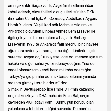
emri çıkarıldı. Başsavcılık, Aygan’ın itiraflarını ihbar
kabul ederek, olayı failleri olduğu ileri sürülen PKK
itirafçıları Cemil Işık, Ali Ozansoy, Abdulkadir Aygan,
Hamit Yıldırım, ‘Yeşil’ kod adlı Mahmut Yıldırım ve
Ankara’da öldürülen Binbaşı Ahmet Cem Ersever ile
ilgili çok yönlü bir soruşturma başlattı. Binbaşı
Ersever’in 1993’te Ankara’da faili meçhul bir cinayete
uğraması nedeniyle soruşturma diğer kişilerle ilgili
sürecek. Aygan da, “Türkiye’ye iade edilmemek için tüm
hukuki ve diğer şahsi yolları deneyeceğim. Yine de
engel olamazsam kendi kendimi imha edeceğim.
Türkiye’ye gidip imha edilmektense ailemin yanında
mezara girmeyi tercih ederim” dedi.
Şırnak’ın Beytüşşebap İlçesi’nde DTP’nin kazandığı
seçimleri izleyen DHA muhabiri Emin Bal, seçimi
kaybeden AKP adayı Kamil Durmuş’un korucu olan
yakınlarınca tehdit edildiğini savundu. Durmuş’un