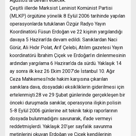
Ağustos’ta devam edecek.
Çeşitli illerde Marksist Leninist Komünist Partisi
(MLKP) örgütüne yönelik 8 Eylül 2006 tarihinde yapılan
operasyonlarda tutuklanan Özgür Radyo Yayın
Koordinatörü Füsun Erdoğan ve 22 kişinin yargılandığı
davaya 5 Haziran’da devam edildi. Sanıklardan Naci
Görür, Ali Hıdır Polat, Arif Çelebi, Atılım gazetesi Yayın
koordinatörü İbrahim Çiçek ve Erdoğan’ın dinlenmesinin
ardından yargılama 6 Haziran’da da sürdü. Yaklaşık 14
ay sonra ilk kez 26 Ekim 2007’de İstanbul 10. Ağır
Ceza Mahkemesi’nde hakim karşısına çıkarılan
sanıklara dava, dosyadaki eksikliklerin giderilmesi için
ertelenmişti.28 ve 29 Şubat günlerinde gerçekleşen bir
önceki duruşmada sanıklar, operasyona ilişkin polisin
5-8 Eylül 2006 günlerine ait teknik takip raporlarının
dosyada bulunmadığını savunarak, ifade vermeyi
reddetmişlerdi. Yaklaşık 20’şer sayfalık savunma
metinlerini okuyan Erdoğan ve Çiçek kendilerinin