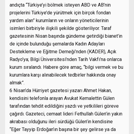
andıçta “Türkiye’yi bölmek isteyen ABD ve AB’nin
projelerini Türkiye’de yürütmek için birçok fondan
yardım alan” kurumların ve onların yöneticilerinin
isimleri birbiriyle ilişkili şekilde gösteriliyor. Taraf
gazetesinin Nisan başında gündeme getirdiği bianet’in
de içinde bulunduğu şemalarda Kadın Adayları
Destekleme ve Eğitme Derneği’nden (KADER), Açık
Radyo’ya; Bilgi Üniversitesi’nden Tarih Vakfı’na onlarca
kurum sıralandı. Habere göre amaç, “bilgi vermek ve bu
kurumlara karşı alınabilecek tedbirler hakkında onay
almak”.
6 Nisan’da Hürriyet gazetesi yazarı Ahmet Hakan,
kendisini telefonla arayan Avukat Kemalettin Gülen
tarafından tehdit edildiğini yazdı ve yetkilileri göreve
çağırdı. Gazeteci, cemaat lideri Fethullah Gülen’in yakın
akrabası olduğunu ileri sürdüğü Gülen’in kendisine
“Eğer Tayyip Erdoğan’ın başına bir şey gelirse ya da