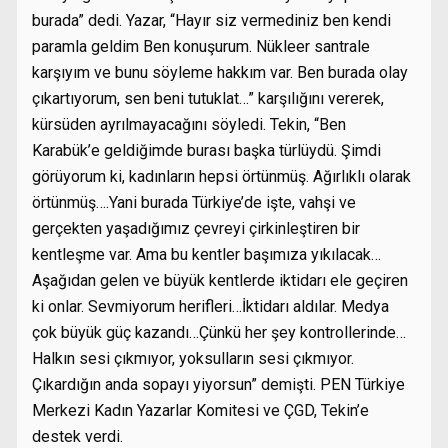
burada” dedi. Yazar, “Hayır siz vermediniz ben kendi
paramla geldim Ben konuşurum. Nükleer santrale
karşıyım ve bunu söyleme hakkım var. Ben burada olay
çıkartıyorum, sen beni tutuklat…” karşılığını vererek,
kürsüden ayrılmayacağını söyledi. Tekin, “Ben
Karabük’e geldiğimde burası başka türlüydü. Şimdi
görüyorum ki, kadınların hepsi örtünmüş. Ağırlıklı olarak
örtünmüş….Yani burada Türkiye’de işte, vahşi ve
gerçekten yaşadığımız çevreyi çirkinleştiren bir
kentleşme var. Ama bu kentler başımıza yıkılacak…
Aşağıdan gelen ve büyük kentlerde iktidarı ele geçiren
ki onlar. Sevmiyorum herifleri…İktidarı aldılar. Medya
çok büyük güç kazandı…Çünkü her şey kontrollerinde…
Halkın sesi çıkmıyor, yoksulların sesi çıkmıyor.
Çıkardığın anda sopayı yiyorsun” demişti. PEN Türkiye
Merkezi Kadın Yazarlar Komitesi ve ÇGD, Tekin’e
destek verdi.