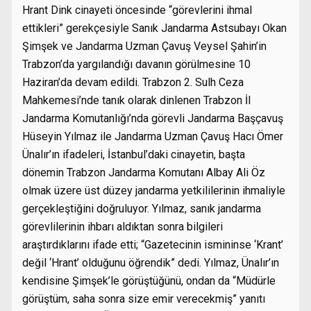
Hrant Dink cinayeti öncesinde “görevlerini ihmal
ettikleri” gerekçesiyle Sanık Jandarma Astsubayı Okan
Şimşek ve Jandarma Uzman Çavuş Veysel Şahin’in
Trabzon’da yargılandığı davanın görülmesine 10
Haziran’da devam edildi. Trabzon 2. Sulh Ceza
Mahkemesi’nde tanık olarak dinlenen Trabzon İl
Jandarma Komutanlığı’nda görevli Jandarma Başçavuş
Hüseyin Yılmaz ile Jandarma Uzman Çavuş Hacı Ömer
Ünalır’ın ifadeleri, İstanbul’daki cinayetin, başta
dönemin Trabzon Jandarma Komutanı Albay Ali Öz
olmak üzere üst düzey jandarma yetkililerinin ihmaliyle
gerçekleştiğini doğruluyor. Yılmaz, sanık jandarma
görevlilerinin ihbarı aldıktan sonra bilgileri
araştırdıklarını ifade etti; “Gazetecinin ismininse ‘Krant’
değil ‘Hrant’ olduğunu öğrendik” dedi. Yılmaz, Ünalır’ın
kendisine Şimşek’le görüştüğünü, ondan da “Müdürle
görüştüm, saha sonra size emir verecekmiş” yanıtı