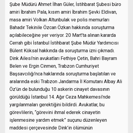
Şube Müdürü Ahmet İlhan Güler, İstihbarat Şubesi büro
amiri İbrahim Pala, kısım amiri İbrahim Şevki Eldivan,
masa amiri Volkan Altunbulak ve polis memurları
Bahadır Tekinile Özcan Özkan hakkında soruşturma
açılabileceğine yer veriyor. 20 Mart’ta alınan kararda
Cerrah gibi İstanbul İstihbarat Şube Müdür Yardımcısı
Bülent Köksal hakkında da soruşturma izni çıkmadı.
Dink Ailesi’nin avukatları Fethiye Çetin, Bahri Bayram
Belen ve Ergin Cinmen, Trabzon Cumhuriyet
Başsavcılığı’nca haklarında soruşturma başlatılan ve
aralarında eski Trabzon Jandarma İl Komutanı Albay Ali
Öz’ün de bulunduğu 10 askerin cinayet davasının
görüldüğü İstanbul 14. Ağır Ceza Mahkemesi’nde
yargılanmaları gerektiğini bildirdi. Avukatlar, bu
görevlilerin, “görevini ihmal ederek cinayetin
işlenmesine yardım etmek” suçunu düzenleyen
maddesi çerçevesinde Dink’in ölümünün