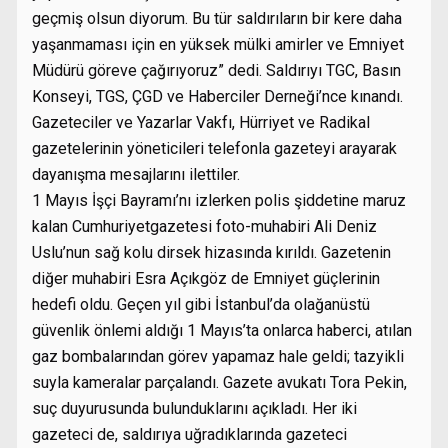
geçmiş olsun diyorum. Bu tür saldırıların bir kere daha
yaşanmaması için en yüksek mülki amirler ve Emniyet
Müdürü göreve çağırıyoruz” dedi. Saldırıyı TGC, Basın
Konseyi, TGS, ÇGD ve Haberciler Derneği’nce kınandı.
Gazeteciler ve Yazarlar Vakfı, Hürriyet ve Radikal
gazetelerinin yöneticileri telefonla gazeteyi arayarak
dayanışma mesajlarını ilettiler.
1 Mayıs İşçi Bayramı’nı izlerken polis şiddetine maruz
kalan Cumhuriyetgazetesi foto-muhabiri Ali Deniz
Uslu’nun sağ kolu dirsek hizasında kırıldı. Gazetenin
diğer muhabiri Esra Açıkgöz de Emniyet güçlerinin
hedefi oldu. Geçen yıl gibi İstanbul’da olağanüstü
güvenlik önlemi aldığı 1 Mayıs’ta onlarca haberci, atılan
gaz bombalarından görev yapamaz hale geldi; tazyikli
suyla kameralar parçalandı. Gazete avukatı Tora Pekin,
suç duyurusunda bulunduklarını açıkladı. Her iki
gazeteci de, saldırıya uğradıklarında gazeteci