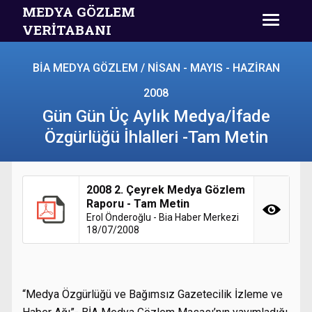
MEDYA GÖZLEM
VERİTABANI
BİA MEDYA GÖZLEM / NİSAN - MAYIS - HAZİRAN
2008
Gün Gün Üç Aylık Medya/İfade
Özgürlüğü İhlalleri -Tam Metin
2008 2. Çeyrek Medya Gözlem
Raporu - Tam Metin
Erol Önderoğlu - Bia Haber Merkezi
18/07/2008
“Medya Özgürlüğü ve Bağımsız Gazetecilik İzleme ve