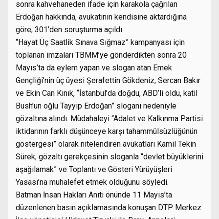
sonra kahvehaneden ifade için karakola çağrılan
Erdoğan hakkında, avukatının kendisine aktardığına
göre, 301’den soruşturma açıldı.
“Hayat Üç Saatlik Sınava Sığmaz” kampanyası için
toplanan imzaları TBMM’ye gönderdikten sonra 20
Mayıs’ta da eylem yapan ve slogan atan Emek
Gençliği’nin üç üyesi Şerafettin Gökdeniz, Sercan Bakır
ve Ekin Can Kınık, “İstanbul’da doğdu, ABD’li oldu, katil
Bush’un oğlu Tayyip Erdoğan” sloganı nedeniyle
gözaltına alındı. Müdahaleyi “Adalet ve Kalkınma Partisi
iktidarının farklı düşünceye karşı tahammülsüzlüğünün
göstergesi” olarak nitelendiren avukatları Kamil Tekin
Sürek, gözaltı gerekçesinin sloganla “devlet büyüklerini
aşağılamak” ve Toplantı ve Gösteri Yürüyüşleri
Yasası’na muhalefet etmek olduğunu söyledi.
Batman İnsan Hakları Anıtı önünde 11 Mayıs’ta
düzenlenen basın açıklamasında konuşan DTP Merkez