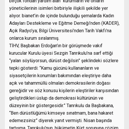
birçok fondan yardım alan” kurumların ve onların
yöneticilerinin isimleri birbiriyle ilişkili şekilde yer
alıyor. bianet’in de içinde bulunduğu şemalarda Kadın
Adayları Destekleme ve Eğitme Derneği’nden (KADER),
Açık Radyo’ya; Bilgi Üniversitesi’nden Tarih Vakfı’na
onlarca kurum sıralanmış.
TİHV, Başbakan Erdoğan’ın bir görüşmede vakıf
kurucular Kurulu üyesi Sezgin Tanrıkulu’na sarf ettiği
“yalan söylüyorsun, dürüst değilsin” şeklindeki sözlere
tepki gösterdi: “Kamu gücünü kullananların ve
siyasetçilerin konumları bakımından eleştiriye daha
açık ve tahammüllü olmaları demokrasilerin doğası
gereğidir ve söz konusu kişilerin eleştiriler karşısından
geliştirdikleri üslup da demokrasi kültürünün ve
düzeyinin bir göstergesidir.” Tanrıkulu da Başbakana,
“Ben dürüstlüğümü kimseye sınatmam, bana hakaret
edemezsiniz” diyerek yanıt vermişti. Nisan başında
tartışma, Tanrıkulu’nun, hükümetin Kürt sorununa çözüm