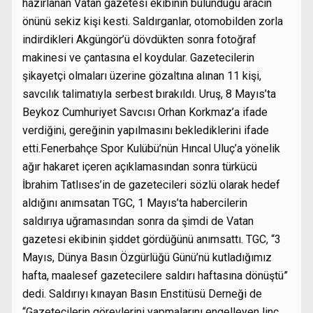
hazırlanan Vatan gazetesi ekibinin bulunduğu aracın
önünü sekiz kişi kesti. Saldırganlar, otomobilden zorla
indirdikleri Akgüngör’ü dövdükten sonra fotoğraf
makinesi ve çantasına el koydular. Gazetecilerin
şikayetçi olmaları üzerine gözaltına alınan 11 kişi,
savcılık talimatıyla serbest bırakıldı. Uruş, 8 Mayıs’ta
Beykoz Cumhuriyet Savcısı Orhan Korkmaz’a ifade
verdiğini, gereğinin yapılmasını beklediklerini ifade
etti.Fenerbahçe Spor Kulübü’nün Hıncal Uluç’a yönelik
ağır hakaret içeren açıklamasından sonra türkücü
İbrahim Tatlıses’in de gazetecileri sözlü olarak hedef
aldığını anımsatan TGC, 1 Mayıs’ta habercilerin
saldırıya uğramasından sonra da şimdi de Vatan
gazetesi ekibinin şiddet gördüğünü anımsattı. TGC, “3
Mayıs, Dünya Basın Özgürlüğü Günü’nü kutladığımız
hafta, maalesef gazetecilere saldırı haftasına dönüştü”
dedi. Saldırıyı kınayan Basın Enstitüsü Derneği de
“Gazetecilerin görevlerini yapmalarını engelleyen linç