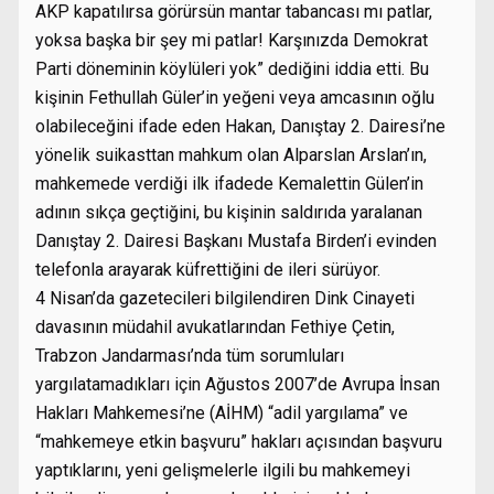
AKP kapatılırsa görürsün mantar tabancası mı patlar,
yoksa başka bir şey mi patlar! Karşınızda Demokrat
Parti döneminin köylüleri yok” dediğini iddia etti. Bu
kişinin Fethullah Güler’in yeğeni veya amcasının oğlu
olabileceğini ifade eden Hakan, Danıştay 2. Dairesi’ne
yönelik suikasttan mahkum olan Alparslan Arslan’ın,
mahkemede verdiği ilk ifadede Kemalettin Gülen’in
adının sıkça geçtiğini, bu kişinin saldırıda yaralanan
Danıştay 2. Dairesi Başkanı Mustafa Birden’i evinden
telefonla arayarak küfrettiğini de ileri sürüyor.
4 Nisan’da gazetecileri bilgilendiren Dink Cinayeti
davasının müdahil avukatlarından Fethiye Çetin,
Trabzon Jandarması’nda tüm sorumluları
yargılatamadıkları için Ağustos 2007’de Avrupa İnsan
Hakları Mahkemesi’ne (AİHM) “adil yargılama” ve
“mahkemeye etkin başvuru” hakları açısından başvuru
yaptıklarını, yeni gelişmelerle ilgili bu mahkemeyi