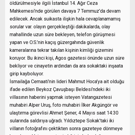
öldürülmesiyle ilgili İstanbul 14. Ağır Ceza
Mahkemesi’nde görülen davaya 7 Temmuz’da devam
edilecek. Ancak suikasta ilişkin hala cevaplanamamış
sorular var. olayın gerçekleştiği dakikalarda, olay
mahallinde uzun süre bekleyen, telefon görüşmesi
yapan ve O.S.’nin kaçış güzergahında güvenlik
kameralarına tekrar takılan kişinin kimliği gizemini
koruyor. Bu ikinci kişi, Agos gazetesi önünde uzun süre
bekliyor ve cinayetin ardından da ara sokaktaki inşaata
girip kayboluyor.
İsmailağa Cemaati’nin lideri Mahmut Hoca’ya ait olduğu
ifade edilen Beykoz Çavuşbaşı Beldesi’ndeki iki
villasının haberini yapmak isteyen Vatangazetesi
muhabiri Alper Uruş, foto muhabiri İlker Akgüngör ve
ulaştırma görevlisi Ahmet Şener, 4 Mayıs saat 14:30
sularında saldırıya uğradı. Yıldıztepe Sokak’taki iki
villanın fotoğrafını çektikten sonra gazeteye dönmeye