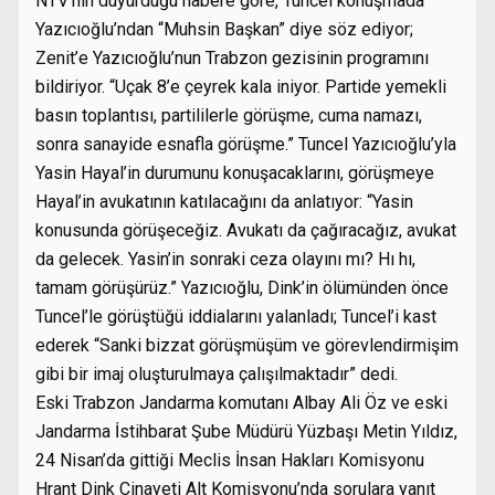
NTV’nin duyurduğu habere göre, Tuncel konuşmada
Yazıcıoğlu’ndan “Muhsin Başkan” diye söz ediyor;
Zenit’e Yazıcıoğlu’nun Trabzon gezisinin programını
bildiriyor. “Uçak 8’e çeyrek kala iniyor. Partide yemekli
basın toplantısı, partililerle görüşme, cuma namazı,
sonra sanayide esnafla görüşme.” Tuncel Yazıcıoğlu’yla
Yasin Hayal’in durumunu konuşacaklarını, görüşmeye
Hayal’in avukatının katılacağını da anlatıyor: “Yasin
konusunda görüşeceğiz. Avukatı da çağıracağız, avukat
da gelecek. Yasin’in sonraki ceza olayını mı? Hı hı,
tamam görüşürüz.” Yazıcıoğlu, Dink’in ölümünden önce
Tuncel’le görüştüğü iddialarını yalanladı; Tuncel’i kast
ederek “Sanki bizzat görüşmüşüm ve görevlendirmişim
gibi bir imaj oluşturulmaya çalışılmaktadır” dedi.
Eski Trabzon Jandarma komutanı Albay Ali Öz ve eski
Jandarma İstihbarat Şube Müdürü Yüzbaşı Metin Yıldız,
24 Nisan’da gittiği Meclis İnsan Hakları Komisyonu
Hrant Dink Cinayeti Alt Komisyonu’nda sorulara yanıt