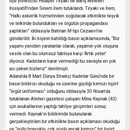
İlçe yöneticisi Hidayet Tiryaki ile Barış Anneleri
İnisiyatifi’nden Sinem İrem tutuklandı. Tiryaki ve İrem,
“Halkı askerlik hizmetinden soğutacak etkinlikte teşvik
ve telkinde bulundukları ve örgütün propagandası
yaptıkları” iddiasıyla Batman M tipi Cezaevi’ne
gönderildi. İki kişinin katıldığı basın açıklamasında, “Biz
yaşamı yeniden yaratanlar olarak, yaşamın yok oluşuna
vesile olan bu olumsuz tabloya karşı ‘Artık yeter’
diyoruz. Kadınların karar vermediği bu savaşta en çok
acı çeken bizleriz” denilmişti.
Adana’da 8 Mart Dünya Emekçi Kadınlar Günü’nde bir
basın bildirisi okuduğu ve üzerine giydiği kırmızı tişört
“örgüt üniforması” olduğunu iddiasıyla 30 Nisan’da
tutuklanan Alinteri gazetesi çalışanı Mine Kaynak (43)
için avukatlarının yaptığı tahliye girişimleri sonuç
vermedi. Kaynak’ın bildirimde bulunularak
gerçekleştirilen bir etkinlikte basın açıklaması okuduğu
ve “pullu boncuklu, çok süslü ancak kırmızı” bir tişört