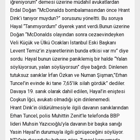
iğreniyorum” demesi üzerine müdahil avukatlardan
Erdal Doğan “McDonalds bombalamasından önce Hrant
Dink’i tanıyor muydun?” sorusunu yöneltti. Bu soruya
Hayal “Tanımıyordum” diyerek yanıt verdi.Bunun üzerine
Doğan “McDonalds olayından sonra cezaevindeyken
Veli Küçük ve Ülkü Ocakları İstanbul Eski Başkanı
Levent Temiz’in ziyaretlerinin bunda etkisi var mı” diye
sordu. Hayal bunun üzerine paniklemiş bir halde “Yalan
söylüyorsun, yalan söylüyorsun” diye bağırdı. Dinlenen
tutuksuz sanıklar İrfan Özkan ve Numan Şişman,”Erhan
Tuncel’in evinde iki tane 7,65’lik silah gördük” dediler.
Davaya 19. sanık olarak dahil edilen, Hayal’in eniştesi
Coşkun İğci, avukatı olmadığı için dinlenemedi.
Hrant Dink’in öldürülmesiyle ilgili davanın sanıklarından
Erhan Tuncel, polis Muhittin Zenit’le telefonda BBP
lideri Muhsin Yazıcıoğlu’yla davanın bir başka sanığı
Yasin Hayal’in durumuyla ilgili görüşeceğini söylüyor.