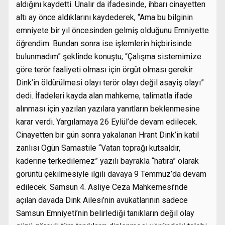
aldığını kaydetti. Ünalır da ifadesinde, ihbarı cinayetten
altı ay önce aldıklarını kaydederek, “Ama bu bilginin
emniyete bir yıl öncesinden gelmiş olduğunu Emniyette
öğrendim. Bundan sonra ise işlemlerin hiçbirisinde
bulunmadım” şeklinde konuştu; “Çalışma sistemimize
göre terör faaliyeti olması için örgüt olması gerekir.
Dink’in öldürülmesi olayı terör olayı değil asayiş olayı”
dedi. İfadeleri kayda alan mahkeme, talimatla ifade
alınması için yazılan yazılara yanıtların beklenmesine
karar verdi. Yargılamaya 26 Eylül’de devam edilecek.
Cinayetten bir gün sonra yakalanan Hrant Dink’in katil
zanlısı Ogün Samastile “Vatan toprağı kutsaldır,
kaderine terkedilemez” yazılı bayrakla “hatıra” olarak
görüntü çekilmesiyle ilgili davaya 9 Temmuz’da devam
edilecek. Samsun 4. Asliye Ceza Mahkemesi’nde
açılan davada Dink Ailesi’nin avukatlarının sadece
Samsun Emniyeti’nin belirlediği tanıkların değil olay