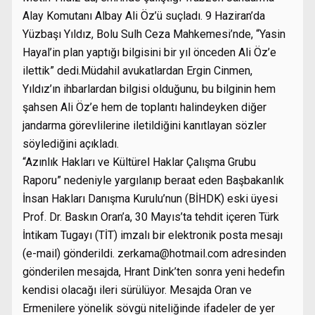
Alay Komutanı Albay Ali Öz’ü suçladı. 9 Haziran’da
Yüzbaşı Yıldız, Bolu Sulh Ceza Mahkemesi’nde, “Yasin
Hayal’in plan yaptığı bilgisini bir yıl önceden Ali Öz’e
ilettik” dedi.Müdahil avukatlardan Ergin Cinmen,
Yıldız’ın ihbarlardan bilgisi olduğunu, bu bilginin hem
şahsen Ali Öz’e hem de toplantı halindeyken diğer
jandarma görevlilerine iletildiğini kanıtlayan sözler
söylediğini açıkladı.
“Azınlık Hakları ve Kültürel Haklar Çalışma Grubu
Raporu” nedeniyle yargılanıp beraat eden Başbakanlık
İnsan Hakları Danışma Kurulu’nun (BİHDK) eski üyesi
Prof. Dr. Baskın Oran’a, 30 Mayıs’ta tehdit içeren Türk
İntikam Tugayı (TİT) imzalı bir elektronik posta mesajı
(e-mail) gönderildi. zerkama@hotmail.com adresinden
gönderilen mesajda, Hrant Dink’ten sonra yeni hedefin
kendisi olacağı ileri sürülüyor. Mesajda Oran ve
Ermenilere yönelik sövgü niteliğinde ifadeler de yer