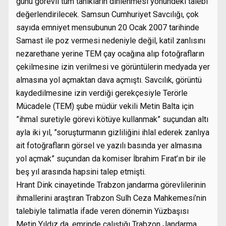
günü görevli tüm tanıkların dinlenmesi yönündeki talebi
değerlendirilecek. Samsun Cumhuriyet Savcılığı, çok
sayıda emniyet mensubunun 20 Ocak 2007 tarihinde
Samast ile poz vermesi nedeniyle değil, katil zanlısını
nezarethane yerine TEM çay ocağına alıp fotoğrafların
çekilmesine izin verilmesi ve görüntülerin medyada yer
almasına yol açmaktan dava açmıştı. Savcılık, görüntü
kaydedilmesine izin verdiği gerekçesiyle Terörle
Mücadele (TEM) şube müdür vekili Metin Balta için
”ihmal suretiyle görevi kötüye kullanmak” suçundan altı
ayla iki yıl, ”soruşturmanın gizliliğini ihlal ederek zanlıya
ait fotoğrafların görsel ve yazılı basında yer almasına
yol açmak” suçundan da komiser İbrahim Fırat’ın bir ile
beş yıl arasında hapsini talep etmişti.
Hrant Dink cinayetinde Trabzon jandarma görevlilerinin
ihmallerini araştıran Trabzon Sulh Ceza Mahkemesi’nin
talebiyle talimatla ifade veren dönemin Yüzbaşısı
Metin Yıldız da, emrinde çalıştığı Trabzon Jandarma