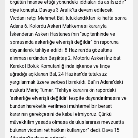
örgütün finanse ettiği yönündeki iddiaları da asılsızdır”
diye konuştu. Davaya 3 Aralık’ta devam edilecek.
Vicdani retçi Mehmet Bal, tutuklandıktan iki hafta sonra
Adana 6. Kolordu Askeri Mahkemesi kararıyla
İskenderun Askeri Hastanesi’nin “suç tarihinde ve
sonrasında askerliğe elverişli değildir” ön raporuna
dayanılarak tahliye edildi. 8 Haziran’da gözaltına
alınması ardından Beşiktaş 2. Motorlu Askeri İnzibat
Karakol Bölük Komutanlığı’nda işkence ve linçe
uğradığı açıklanan Bal, 24 Haziran’da tutuksuz
yargılanmak üzere serbest bırakıldı. Bal’ın Adana’daki
avukatı Meriç Tümer, “Tahliye kararını ön rapordaki
‘askerliğe elverişli değildir’ tespite dayandırılmasını ve
bundan hareketle verilmesi muhtemel bir beraat
kararının gerekçesini de kabul etmiyoruz. Çünkü
müvekkilim yasada olmasa da uluslararası mevzuatta
bulunan vicdani ret hakkını kullanıyor” dedi. Dava 15