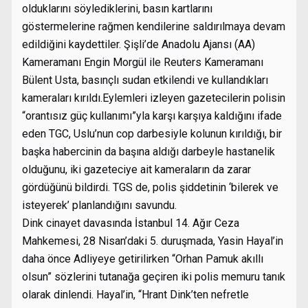
olduklarını söylediklerini, basın kartlarını
göstermelerine rağmen kendilerine saldırılmaya devam
edildiğini kaydettiler. Şişli’de Anadolu Ajansı (AA)
Kameramanı Engin Morgül ile Reuters Kameramanı
Bülent Usta, basınçlı sudan etkilendi ve kullandıkları
kameraları kırıldı.Eylemleri izleyen gazetecilerin polisin
“orantısız güç kullanımı”yla karşı karşıya kaldığını ifade
eden TGC, Uslu’nun cop darbesiyle kolunun kırıldığı, bir
başka habercinin da başına aldığı darbeyle hastanelik
olduğunu, iki gazeteciye ait kameraların da zarar
gördüğünü bildirdi. TGS de, polis şiddetinin ‘bilerek ve
isteyerek’ planlandığını savundu.
Dink cinayet davasında İstanbul 14. Ağır Ceza
Mahkemesi, 28 Nisan’daki 5. duruşmada, Yasin Hayal’in
daha önce Adliyeye getirilirken “Orhan Pamuk akıllı
olsun” sözlerini tutanağa geçiren iki polis memuru tanık
olarak dinlendi. Hayal’in, “Hrant Dink’ten nefretle