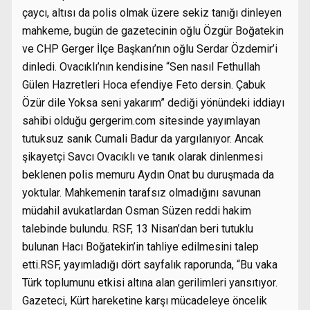
çaycı, altısı da polis olmak üzere sekiz tanığı dinleyen
mahkeme, bugün de gazetecinin oğlu Özgür Boğatekin
ve CHP Gerger İlçe Başkanı’nın oğlu Serdar Özdemir’i
dinledi. Ovacıklı’nın kendisine “Sen nasıl Fethullah
Gülen Hazretleri Hoca efendiye Feto dersin. Çabuk
Özür dile Yoksa seni yakarım” dediği yönündeki iddiayı
sahibi olduğu gergerim.com sitesinde yayımlayan
tutuksuz sanık Cumali Badur da yargılanıyor. Ancak
şikayetçi Savcı Ovacıklı ve tanık olarak dinlenmesi
beklenen polis memuru Aydın Onat bu duruşmada da
yoktular. Mahkemenin tarafsız olmadığını savunan
müdahil avukatlardan Osman Süzen reddi hakim
talebinde bulundu. RSF, 13 Nisan’dan beri tutuklu
bulunan Hacı Boğatekin’in tahliye edilmesini talep
etti.RSF, yayımladığı dört sayfalık raporunda, “Bu vaka
Türk toplumunu etkisi altına alan gerilimleri yansıtıyor.
Gazeteci, Kürt hareketine karşı mücadeleye öncelik