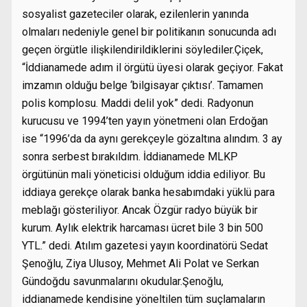
sosyalist gazeteciler olarak, ezilenlerin yanında
olmaları nedeniyle genel bir politikanın sonucunda adı
geçen örgütle ilişkilendirildiklerini söylediler.Çiçek,
“İddianamede adım il örgütü üyesi olarak geçiyor. Fakat
imzamın olduğu belge ‘bilgisayar çıktısı’. Tamamen
polis komplosu. Maddi delil yok” dedi. Radyonun
kurucusu ve 1994’ten yayın yönetmeni olan Erdoğan
ise “1996’da da aynı gerekçeyle gözaltına alındım. 3 ay
sonra serbest bırakıldım. İddianamede MLKP
örgütünün mali yöneticisi olduğum iddia ediliyor. Bu
iddiaya gerekçe olarak banka hesabımdaki yüklü para
meblağı gösteriliyor. Ancak Özgür radyo büyük bir
kurum. Aylık elektrik harcaması ücret bile 3 bin 500
YTL.” dedi. Atılım gazetesi yayın koordinatörü Sedat
Şenoğlu, Ziya Ulusoy, Mehmet Ali Polat ve Serkan
Gündoğdu savunmalarını okudular.Şenoğlu,
iddianamede kendisine yöneltilen tüm suçlamaların