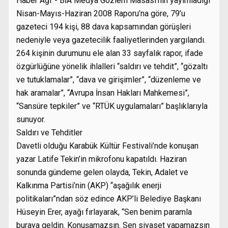
Haber Ağı”- BİA Medya Gözlem Masası’nın yayımladığı
Nisan-Mayıs-Haziran 2008 Raporu’na göre, 79’u
gazeteci 194 kişi, 88 dava kapsamından görüşleri
nedeniyle veya gazetecilik faaliyetlerinden yargılandı.
264 kişinin durumunu ele alan 33 sayfalık rapor, ifade
özgürlüğüne yönelik ihlalleri “saldırı ve tehdit”, “gözaltı
ve tutuklamalar”, “dava ve girişimler”, “düzenleme ve
hak aramalar”, “Avrupa İnsan Hakları Mahkemesi”,
“Sansüre tepkiler” ve “RTÜK uygulamaları” başlıklarıyla
sunuyor.
Saldırı ve Tehditler
Davetli olduğu Karabük Kültür Festivali’nde konuşan
yazar Latife Tekin’in mikrofonu kapatıldı. Haziran
sonunda gündeme gelen olayda, Tekin, Adalet ve
Kalkınma Partisi’nin (AKP) “aşağılık enerji
politikaları”ndan söz edince AKP’li Belediye Başkanı
Hüseyin Erer, ayağı fırlayarak, “Sen benim paramla
buraya geldin. Konuşamazsın. Sen siyaset yapamazsın