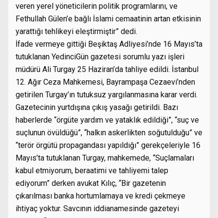
veren yerel yöneticilerin politik programlarını, ve
Fethullah Gülen’e bağlı İslami cemaatinin artan etkisinin
yarattığı tehlikeyi eleştirmiştir” dedi.
İfade vermeye gittiği Beşiktaş Adliyesi’nde 16 Mayıs’ta
tutuklanan YedinciGün gazetesi sorumlu yazı işleri
müdürü Ali Turgay 25 Haziran’da tahliye edildi. İstanbul
12. Ağır Ceza Mahkemesi, Bayrampaşa Cezaevi’nden
getirilen Turgay’ın tutuksuz yargılanmasına karar verdi.
Gazetecinin yurtdışına çıkış yasağı getirildi. Bazı
haberlerde “örgüte yardım ve yataklık edildiği”, “suç ve
suçlunun övüldüğü”, “halkın askerlikten soğutulduğu” ve
“terör örgütü propagandası yapıldığı” gerekçeleriyle 16
Mayıs’ta tutuklanan Turgay, mahkemede, “Suçlamaları
kabul etmiyorum, beraatimi ve tahliyemi talep
ediyorum” derken avukat Kılıç, “Bir gazetenin
çıkarılması banka hortumlamaya ve kredi çekmeye
ihtiyaç yoktur. Savcının iddianamesinde gazeteyi