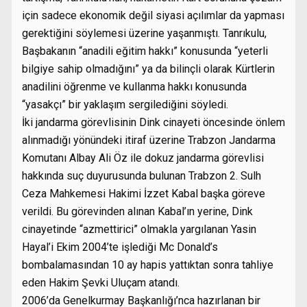
için sadece ekonomik değil siyasi açılımlar da yapması
gerektiğini söylemesi üzerine yaşanmıştı. Tanrıkulu,
Başbakanın “anadili eğitim hakkı” konusunda “yeterli
bilgiye sahip olmadığını” ya da bilinçli olarak Kürtlerin
anadilini öğrenme ve kullanma hakkı konusunda
“yasakçı” bir yaklaşım sergilediğini söyledi.
İki jandarma görevlisinin Dink cinayeti öncesinde önlem
alınmadığı yönündeki itiraf üzerine Trabzon Jandarma
Komutanı Albay Ali Öz ile dokuz jandarma görevlisi
hakkında suç duyurusunda bulunan Trabzon 2. Sulh
Ceza Mahkemesi Hakimi İzzet Kabal başka göreve
verildi. Bu görevinden alınan Kabal’ın yerine, Dink
cinayetinde “azmettirici” olmakla yargılanan Yasin
Hayal’i Ekim 2004’te işlediği Mc Donald’s
bombalamasından 10 ay hapis yattıktan sonra tahliye
eden Hakim Şevki Uluçam atandı.
2006’da Genelkurmay Başkanlığı’nca hazırlanan bir