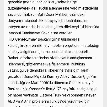
gerçekleşmesini sağladıkları, sahte belge
düzenleyerek asıl suçun işlenmesine yardım ettiklerini
savundu. Trabzon Sulh Ceza Mahkemesi’ndeki
dosyanın İstanbul’daki dosyayla birleştirilmesini
isteyen avukatlar, bu talebi içeren dilekçeyi 14 Nisan’da
İstanbul Cumhuriyet Savcısı’na verdiler.
İHD, Genelkurmay Başkanlığı’nın uluslararası
kuruluşlardan fon alan sivil toplum örgütlerini listelediği
andıcıyla ilgili soruşturma başlatılmasını talep etti:
“Askeri otorite tarafından sivil hayatın andıçlanması -
izlenmesi, gözlenmesi ve fişlenmesi- hukukun
üstünlüğü ve demokrasi ilkelerine aykırıdır.” Taraf
gazetesi Deniz Piyade Kurmay Albay Dursun Çiçek’in
hazırladığı ve Mart 2006’da dönemin Genelkurmay 2.
Başkanı Işık Koşaner’e ilettiği 73 sayfalık andıçla ilgili
bir haber yayınladı. Listede “Türkiye’yi bölmek isteyen
ABD ve AB’nin projelerini Türkiye’de yürütmek için