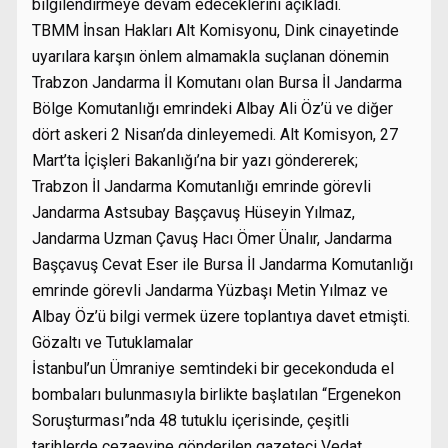
bilgilendirmeye devam edeceklerini açıkladı.
TBMM İnsan Hakları Alt Komisyonu, Dink cinayetinde
uyarılara karşın önlem almamakla suçlanan dönemin
Trabzon Jandarma İl Komutanı olan Bursa İl Jandarma
Bölge Komutanlığı emrindeki Albay Ali Öz’ü ve diğer
dört askeri 2 Nisan’da dinleyemedi. Alt Komisyon, 27
Mart’ta İçişleri Bakanlığı’na bir yazı göndererek;
Trabzon İl Jandarma Komutanlığı emrinde görevli
Jandarma Astsubay Başçavuş Hüseyin Yılmaz,
Jandarma Uzman Çavuş Hacı Ömer Ünalır, Jandarma
Başçavuş Cevat Eser ile Bursa İl Jandarma Komutanlığı
emrinde görevli Jandarma Yüzbaşı Metin Yılmaz ve
Albay Öz’ü bilgi vermek üzere toplantıya davet etmişti.
Gözaltı ve Tutuklamalar
İstanbul’un Ümraniye semtindeki bir gecekonduda el
bombaları bulunmasıyla birlikte başlatılan “Ergenekon
Soruşturması”nda 48 tutuklu içerisinde, çeşitli
tarihlerde cezaevine gönderilen gazeteci Vedat