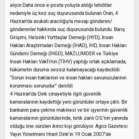
alıyor.Daha önce e-posta yoluyla aldığı tehditler
nedeniyle üç kez suç duyurusunda bulunan Oran, 4
Haziran’da avukatı aracılığıyla mesajı gönderen/
gönderenler hakkında suç duyurusunda bulundu. Barış
Girişimi, Helsinki Yurttaşlar Derneği (HYD), İnsan
Hakları Araştırmaları Derneği (İHAD), İHD, İnsan Hakları
Gündemi Derneği (İHGD), MAZLUMDER ve Türkiye
İnsan Hakları Vakfı’nın (TİHV) yaptığı ortak açıklamada,
hükümetin duruma sessiz kalamayacağı kaydedildi:
“Sorun insan haklarının ve insan hakları savunucularının
korunması sorunudur” denildi.
4 Haziran’da Dink cinayetiyle ilgili güvenlik
kameralarının kaydettiği yeni görüntüler ortaya çıktı. Bir
bankanın para çekme makinesi ve bir işyerinin güvenlik
kameralarının görüntülerinde, tetik zanlı O.S.’nin yanında
olduğu öne sürülen ikinci kişi görülüyor. Agos Gazetesi
Yayın Yönetmeni Hrant Dink’in 19 Ocak 2007’de