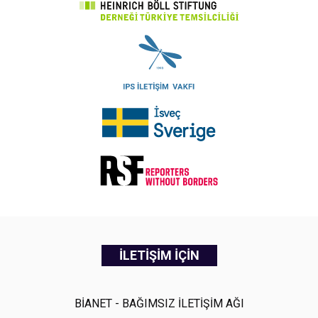
İLETİŞİM İÇİN
BİANET - BAĞIMSIZ İLETİŞİM AĞI