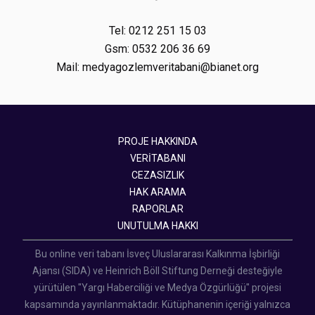
Tel: 0212 251 15 03
Gsm: 0532 206 36 69
Mail: medyagozlemveritabani@bianet.org
PROJE HAKKINDA
VERİTABANI
CEZASIZLIK
HAK ARAMA
RAPORLAR
UNUTULMA HAKKI
Bu online veri tabanı İsveç Uluslararası Kalkınma İşbirliği
Ajansı (SIDA) ve Heinrich Böll Stiftung Derneği desteğiyle
yürütülen "Yargı Haberciliği ve Medya Özgürlüğü" projesi
kapsamında yayınlanmaktadır. Kütüphanenin içeriği yalnızca