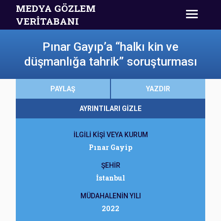
MEDYA GÖZLEM
VERİTABANI
Pınar Gayıp’a “halkı kin ve
düşmanlığa tahrik” soruşturması
PAYLAŞ
YAZDIR
AYRINTILARI GİZLE
İLGİLİ KİŞİ VEYA KURUM
Pınar Gayip
ŞEHİR
İstanbul
MÜDAHALENİN YILI
2022