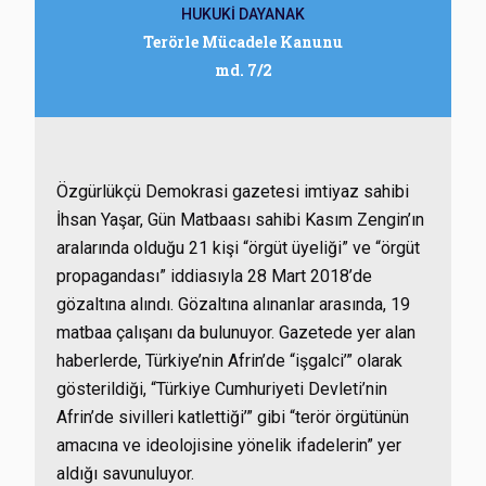
HUKUKİ DAYANAK
Terörle Mücadele Kanunu
md. 7/2
Özgürlükçü Demokrasi gazetesi imtiyaz sahibi
İhsan Yaşar, Gün Matbaası sahibi Kasım Zengin’ın
aralarında olduğu 21 kişi “örgüt üyeliği” ve “örgüt
propagandası” iddiasıyla 28 Mart 2018’de
gözaltına alındı. Gözaltına alınanlar arasında, 19
matbaa çalışanı da bulunuyor. Gazetede yer alan
haberlerde, Türkiye’nin Afrin’de “işgalci’” olarak
gösterildiği, “Türkiye Cumhuriyeti Devleti’nin
Afrin’de sivilleri katlettiği’” gibi “terör örgütünün
amacına ve ideolojisine yönelik ifadelerin” yer
aldığı savunuluyor.