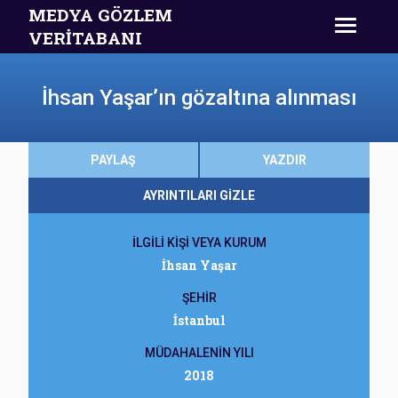
MEDYA GÖZLEM
VERİTABANI
İhsan Yaşar’ın gözaltına alınması
PAYLAŞ
YAZDIR
AYRINTILARI GİZLE
İLGİLİ KİŞİ VEYA KURUM
İhsan Yaşar
ŞEHİR
İstanbul
MÜDAHALENİN YILI
2018