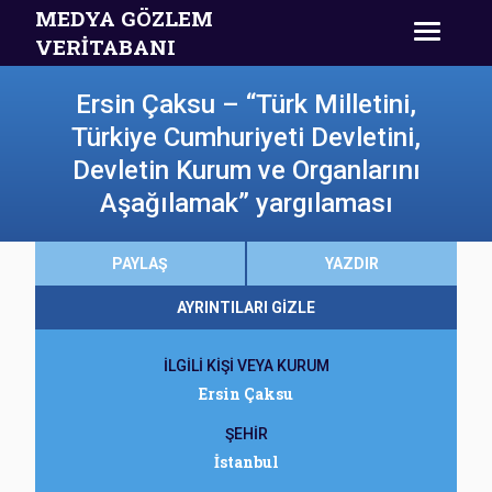
MEDYA GÖZLEM
VERİTABANI
Ersin Çaksu – “Türk Milletini,
Türkiye Cumhuriyeti Devletini,
Devletin Kurum ve Organlarını
Aşağılamak” yargılaması
PAYLAŞ
YAZDIR
AYRINTILARI GİZLE
İLGİLİ KİŞİ VEYA KURUM
Ersin Çaksu
ŞEHİR
İstanbul