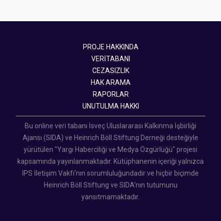
PROJE HAKKINDA
VERİTABANI
CEZASIZLIK
HAK ARAMA
RAPORLAR
UNUTULMA HAKKI
Bu online veri tabanı İsveç Uluslararası Kalkınma İşbirliği
Ajansı (SIDA) ve Heinrich Böll Stiftung Derneği desteğiyle
yürütülen "Yargı Haberciliği ve Medya Özgürlüğü" projesi
kapsamında yayınlanmaktadır. Kütüphanenin içeriği yalnızca
IPS İletişim Vakfı'nın sorumluluğundadır ve hiçbir biçimde
Heinrich Böll Stiftung ve SIDA'nın tutumunu
yansıtmamaktadır.