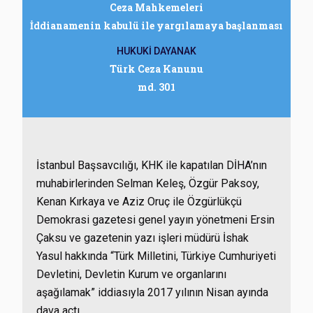
Ceza Mahkemeleri
İddianamenin kabulü ile yargılamaya başlanması
HUKUKİ DAYANAK
Türk Ceza Kanunu
md. 301
İstanbul Başsavcılığı, KHK ile kapatılan DİHA’nın
muhabirlerinden Selman Keleş, Özgür Paksoy,
Kenan Kırkaya ve Aziz Oruç ile Özgürlükçü
Demokrasi gazetesi genel yayın yönetmeni Ersin
Çaksu ve gazetenin yazı işleri müdürü İshak
Yasul hakkında “Türk Milletini, Türkiye Cumhuriyeti
Devletini, Devletin Kurum ve organlarını
aşağılamak” iddiasıyla 2017 yılının Nisan ayında
dava açtı.