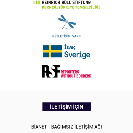
İLETİŞİM İÇİN
BİANET - BAĞIMSIZ İLETİŞİM AĞI