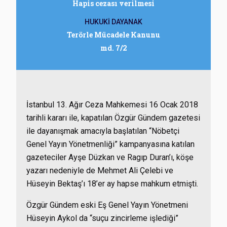
Hapis cezası verilmesi
HUKUKİ DAYANAK
Terörle Mücadele Kanunu
md. 7/2
İstanbul 13. Ağır Ceza Mahkemesi 16 Ocak 2018
tarihli kararı ile, kapatılan Özgür Gündem gazetesi
ile dayanışmak amacıyla başlatılan “Nöbetçi
Genel Yayın Yönetmenliği” kampanyasına katılan
gazeteciler Ayşe Düzkan ve Ragıp Duran’ı, köşe
yazarı nedeniyle de Mehmet Ali Çelebi ve
Hüseyin Bektaş’ı 18’er ay hapse mahkum etmişti.
Özgür Gündem eski Eş Genel Yayın Yönetmeni
Hüseyin Aykol da “suçu zincirleme işlediği”