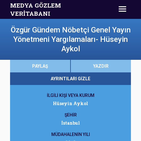
MEDYA GÖZLEM
VERİTABANI
Özgür Gündem Nöbetçi Genel Yayın
Yönetmeni Yargılamaları- Hüseyin
Aykol
PAYLAŞ
YAZDIR
AYRINTILARI GİZLE
İLGİLİ KİŞİ VEYA KURUM
Hüseyin Aykol
ŞEHİR
İstanbul
MÜDAHALENİN YILI