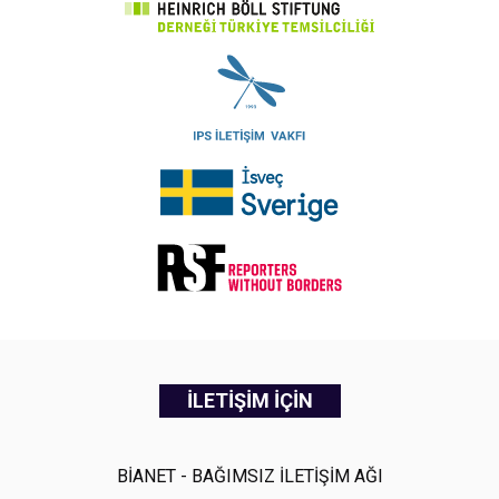
İLETİŞİM İÇİN
BİANET - BAĞIMSIZ İLETİŞİM AĞI