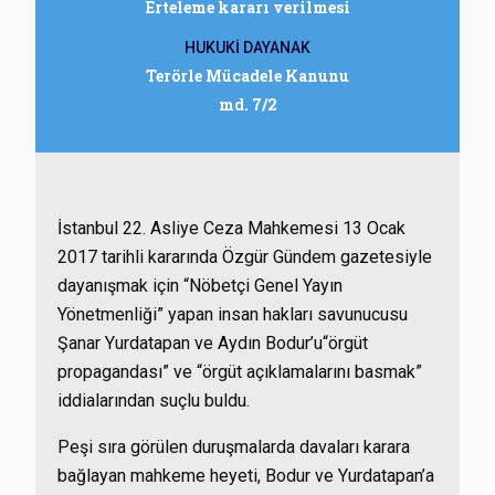
Erteleme kararı verilmesi
HUKUKİ DAYANAK
Terörle Mücadele Kanunu
md. 7/2
İstanbul 22. Asliye Ceza Mahkemesi 13 Ocak
2017 tarihli kararında Özgür Gündem gazetesiyle
dayanışmak için “Nöbetçi Genel Yayın
Yönetmenliği” yapan insan hakları savunucusu
Şanar Yurdatapan ve Aydın Bodur’u“örgüt
propagandası” ve “örgüt açıklamalarını basmak”
iddialarından suçlu buldu.
Peşi sıra görülen duruşmalarda davaları karara
bağlayan mahkeme heyeti, Bodur ve Yurdatapan’a