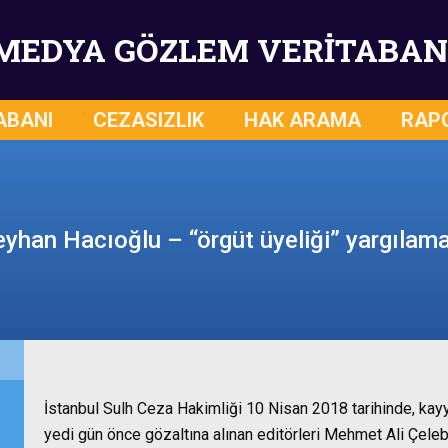
MEDYA GÖZLEM VERİTABAN
ABANI
CEZASIZLIK
HAK ARAMA
RAP
yhan Hacıoğlu – “örgüt üyeliği” yargılam
İstanbul Sulh Ceza Hakimliği 10 Nisan 2018 tarihinde, ka
yedi gün önce gözaltına alınan editörleri Mehmet Ali Çeleb