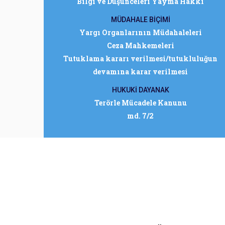
Bilgi ve Düşünceleri Yayma Hakkı
MÜDAHALE BİÇİMİ
Yargı Organlarının Müdahaleleri
Ceza Mahkemeleri
Tutuklama kararı verilmesi/tutukluluğun
devamına karar verilmesi
HUKUKİ DAYANAK
Terörle Mücadele Kanunu
md. 7/2