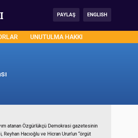
I
PAYLAŞ
ENGLISH
ORLAR
UNUTULMA HAKKI
ası
yyım atanan Özgürlükçü Demokrasi gazetesinin
i, Reyhan Hacıoğlu ve Hicran Urun’un “örgüt