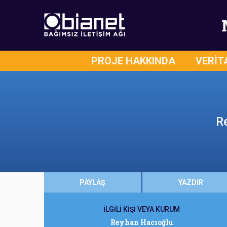
PROJE HAKKINDA
VERİT
Re
PAYLAŞ
YAZDIR
İLGİLİ KİŞİ VEYA KURUM
Reyhan Hacıoğlu