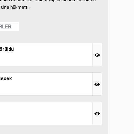
sine hükmetti.
ERLER
örüldü
decek