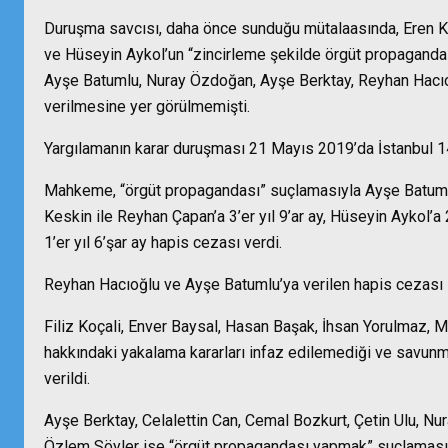
Duruşma savcısı, daha önce sunduğu mütalaasında, Eren K
ve Hüseyin Aykol’un “zincirleme şekilde örgüt propagandas
Ayşe Batumlu, Nuray Özdoğan, Ayşe Berktay, Reyhan Hacıoğl
verilmesine yer görülmemişti.
Yargılamanın karar duruşması 21 Mayıs 2019’da İstanbul 
Mahkeme, “örgüt propagandası” suçlamasıyla Ayşe Batumlu i
Keskin ile Reyhan Çapan’a 3’er yıl 9’ar ay, Hüseyin Aykol’a 2
1’er yıl 6’şar ay hapis cezası verdi.
Reyhan Hacıoğlu ve Ayşe Batumlu’ya verilen hapis cezası 
Filiz Koçali, Enver Baysal, Hasan Başak, İhsan Yorulmaz, 
hakkındaki yakalama kararları infaz edilemediği ve savunma
verildi.
Ayşe Berktay, Celalettin Can, Cemal Bozkurt, Çetin Ulu, N
Özlem Söyler ise “örgüt propagandası yapmak” suçlamasınd