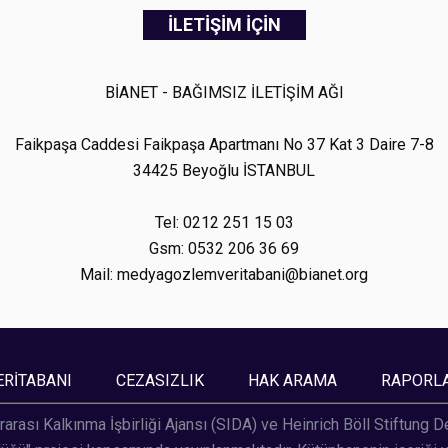
İLETİŞİM İÇİN
BİANET - BAĞIMSIZ İLETİŞİM AĞI
Faikpaşa Caddesi Faikpaşa Apartmanı No 37 Kat 3 Daire 7-8
34425 Beyoğlu İSTANBUL
Tel: 0212 251 15 03
Gsm: 0532 206 36 69
Mail: medyagozlemveritabani@bianet.org
ERİTABANI
CEZASIZLIK
HAK ARAMA
RAPORL
rarası Kalkınma İşbirliği Ajansı (SIDA) ve Heinrich Böll Stiftung 