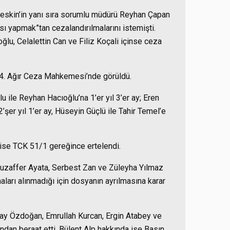
eskin’in yanı sıra sorumlu müdürü Reyhan Çapan
ı yapmak”tan cezalandırılmalarını istemişti.
u, Celalettin Can ve Filiz Koçali içinse ceza
14. Ağır Ceza Mahkemesi’nde görüldü.
le Reyhan Hacıoğlu’na 1’er yıl 3’er ay; Eren
’şer yıl 1’er ay, Hüseyin Güçlü ile Tahir Temel’e
ise TCK 51/1 gereğince ertelendi.
Muzaffer Ayata, Serbest Zan ve Züleyha Yılmaz
ları alınmadığı için dosyanın ayrılmasına karar
uray Özdoğan, Emrullah Kurcan, Ergin Atabey ve
an beraat etti. Bülent Alp hakkında ise Basın