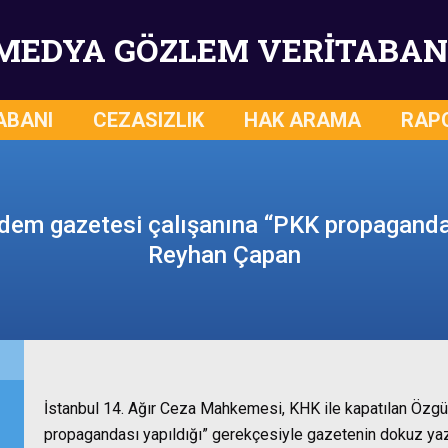
MEDYA GÖZLEM VERİTABAN
ABANI
CEZASIZLIK
HAK ARAMA
RAP
dem gazetesi çalışanına “PKK propaganda
Reyhan Çapan
İstanbul 14. Ağır Ceza Mahkemesi, KHK ile kapatılan Özg
propagandası yapıldığı” gerekçesiyle gazetenin dokuz yaza