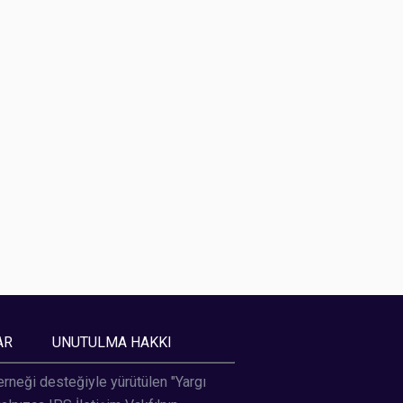
AR
UNUTULMA HAKKI
Derneği desteğiyle yürütülen "Yargı