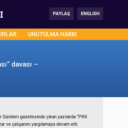
I
PAYLAŞ
ENGLISH
ORLAR
UNUTULMA HAKKI
sı” davası –
ür Gündem gazetesinde çıkan yazılarda “PKK
r ve çalışanını yargılamaya devam etti.