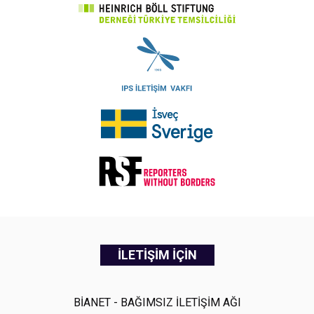
İLETİŞİM İÇİN
BİANET - BAĞIMSIZ İLETİŞİM AĞI