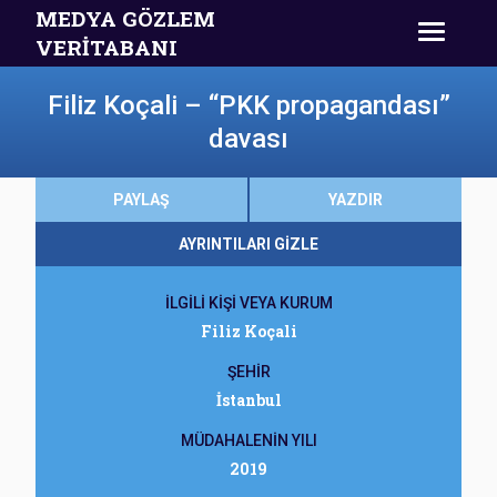
MEDYA GÖZLEM
VERİTABANI
Filiz Koçali – “PKK propagandası”
davası
PAYLAŞ
YAZDIR
AYRINTILARI GİZLE
İLGİLİ KİŞİ VEYA KURUM
Filiz Koçali
ŞEHİR
İstanbul
MÜDAHALENİN YILI
2019