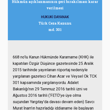
Hükmün açıklanmasının geri bırakılması karar
verilmesi
HUKUKİ DAYANAK
Türk Ceza Kanunu
md. 301
668 no’lu Kanun Hükmünde Kararname (KHK) ile
kapatılan Özgür Düşünce gazetesinde 25 Aralık
2015 tarihinde yayınlanan röportaj nedeniyle
yargılanan gazeteci Cihan Acar ve Veysel Ok TCK
301 kapsamında yargılanıyordu. Adalet
Bakanlığı’nın 29 Temmuz 2016 tarihli izni ve
Ağustos 2016 tarihli (‘FETÖ’ye üye olma
suçundan Yargıtay’da davası devam eden) Savcı
Murat İnam’ın hazırladığı iddianame ile başlayan