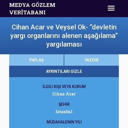
MEDYA GÖZLEM
VERİTABANI
Cihan Acar ve Veysel Ok- “devletin
yargı organlarını alenen aşağılama”
yargılaması
PAYLAŞ
YAZDIR
AYRINTILARI GİZLE
İLGİLİ KİŞİ VEYA KURUM
Cihan Acar
ŞEHİR
İstanbul
MÜDAHALENİN YILI