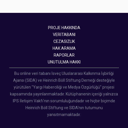
PROJE HAKKINDA
VERİTABANI
CEZASIZLIK
HAK ARAMA
RAPORLAR
UNUTULMA HAKKI
Bu online veri tabanı İsveç Uluslararası Kalkınma İşbirliği
Ajansı (SIDA) ve Heinrich Böll Stiftung Derneği desteğiyle
yürütülen "Yargı Haberciliği ve Medya Özgürlüğü" projesi
kapsamında yayınlanmaktadır. Kütüphanenin içeriği yalnızca
IPS İletişim Vakfı'nın sorumluluğundadır ve hiçbir biçimde
Heinrich Böll Stiftung ve SIDA'nın tutumunu
yansıtmamaktadır.