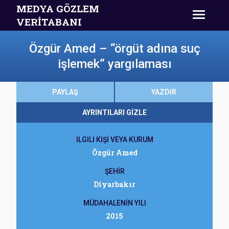
MEDYA GÖZLEM
VERİTABANI
Özgür Amed – “örgüt adına suç
işlemek” yargılaması
PAYLAŞ
YAZDIR
AYRINTILARI GİZLE
İLGİLİ KİŞİ VEYA KURUM
Özgür Amed
ŞEHİR
Diyarbakır
MÜDAHALENİN YILI
2015