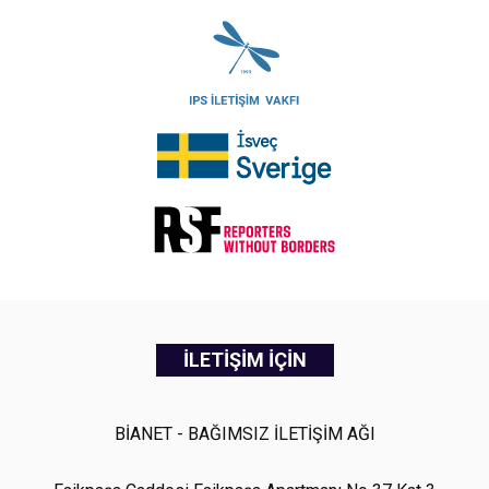
İLETİŞİM İÇİN
BİANET - BAĞIMSIZ İLETİŞİM AĞI