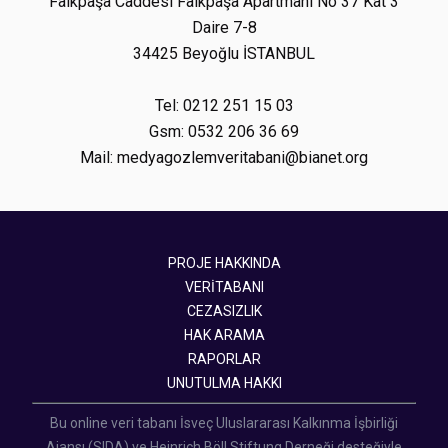
Faikpaşa Caddesi Faikpaşa Apartmanı No 37 Kat 3
Daire 7-8
34425 Beyoğlu İSTANBUL
Tel: 0212 251 15 03
Gsm: 0532 206 36 69
Mail: medyagozlemveritabani@bianet.org
PROJE HAKKINDA
VERİTABANI
CEZASIZLIK
HAK ARAMA
RAPORLAR
UNUTULMA HAKKI
Bu online veri tabanı İsveç Uluslararası Kalkınma İşbirliği
Ajansı (SIDA) ve Heinrich Böll Stiftung Derneği desteğiyle