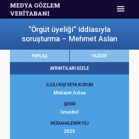
MEDYA GÖZLEM
VERİTABANI
“Örgüt üyeliği” iddiasıyla
soruşturma – Mehmet Aslan
PAYLAŞ
YAZDIR
AYRINTILARI GİZLE
İLGİLİ KİŞİ VEYA KURUM
Mehmet Aslan
ŞEHİR
İstanbul
MÜDAHALENİN YILI
2025