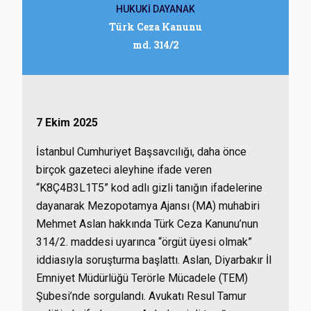
HUKUKİ DAYANAK
Türk Ceza Kanunu
md. 314/2
7 Ekim 2025
İstanbul Cumhuriyet Başsavcılığı, daha önce
birçok gazeteci aleyhine ifade veren
“K8Ç4B3L1T5” kod adlı gizli tanığın ifadelerine
dayanarak Mezopotamya Ajansı (MA) muhabiri
Mehmet Aslan hakkında Türk Ceza Kanunu’nun
314/2. maddesi uyarınca “örgüt üyesi olmak”
iddiasıyla soruşturma başlattı. Aslan, Diyarbakır İl
Emniyet Müdürlüğü Terörle Mücadele (TEM)
Şubesi’nde sorgulandı. Avukatı Resul Tamur