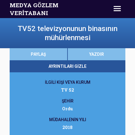
MEDYA GÖZLEM
VERİTABANI
TV52 televizyonunun binasının
mühürlenmesi
PAYLAŞ
YAZDIR
AYRINTILARI GİZLE
İLGİLİ KİŞİ VEYA KURUM
TV 52
ŞEHİR
Ordu
MÜDAHALENİN YILI
2018