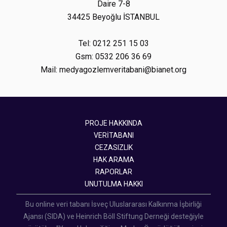
Daire 7-8
34425 Beyoğlu İSTANBUL
Tel: 0212 251 15 03
Gsm: 0532 206 36 69
Mail: medyagozlemveritabani@bianet.org
PROJE HAKKINDA
VERİTABANI
CEZASIZLIK
HAK ARAMA
RAPORLAR
UNUTULMA HAKKI
Bu online veri tabanı İsveç Uluslararası Kalkınma İşbirliği
Ajansı (SIDA) ve Heinrich Böll Stiftung Derneği desteğiyle