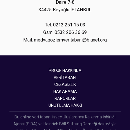
Daire 7-8
34425 Beyoğlu İSTANBUL
Tel: 0212 251 15 03
Gsm: 0532 206 36 69
Mail: medyagozlemveritabani@bianet.org
PROJE HAKKINDA
VERİTABANI
CEZASIZLIK
HAK ARAMA
RAPORLAR
UNUTULMA HAKKI
Bu online veri tabanı İsveç Uluslararası Kalkınma İşbirliği
Ajansı (SIDA) ve Heinrich Böll Stiftung Derneği desteğiyle