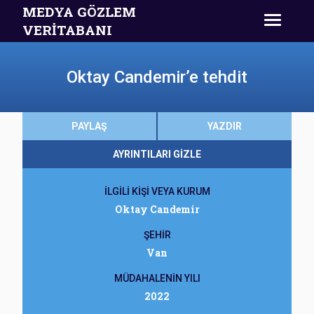
MEDYA GÖZLEM
VERİTABANI
Oktay Candemir’e tehdit
PAYLAŞ
YAZDIR
AYRINTILARI GİZLE
İLGİLİ KİŞİ VEYA KURUM
Oktay Candemir
ŞEHİR
Van
MÜDAHALENİN YILI
2022