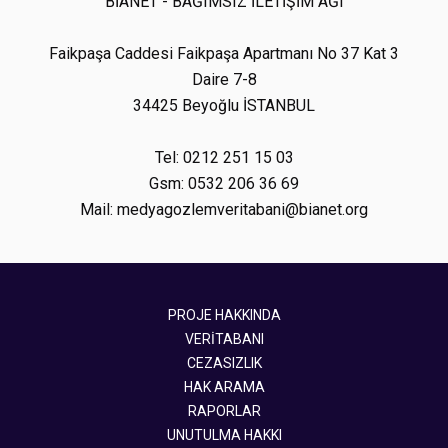
BİANET - BAĞIMSIZ İLETİŞİM AĞI
Faikpaşa Caddesi Faikpaşa Apartmanı No 37 Kat 3
Daire 7-8
34425 Beyoğlu İSTANBUL
Tel: 0212 251 15 03
Gsm: 0532 206 36 69
Mail: medyagozlemveritabani@bianet.org
PROJE HAKKINDA
VERİTABANI
CEZASIZLIK
HAK ARAMA
RAPORLAR
UNUTULMA HAKKI