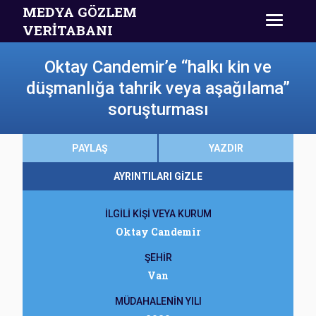
MEDYA GÖZLEM
VERİTABANI
Oktay Candemir’e “halkı kin ve
düşmanlığa tahrik veya aşağılama”
soruşturması
PAYLAŞ
YAZDIR
AYRINTILARI GİZLE
İLGİLİ KİŞİ VEYA KURUM
Oktay Candemir
ŞEHİR
Van
MÜDAHALENİN YILI