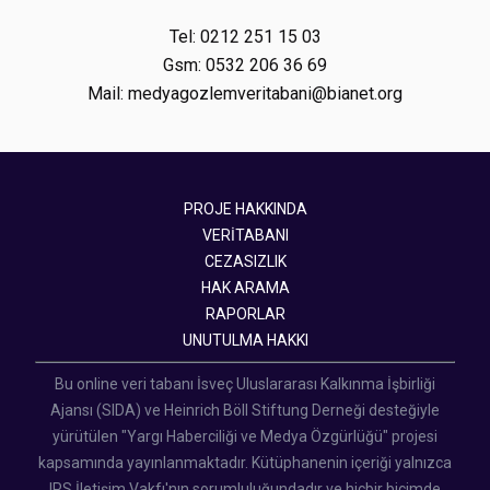
Tel: 0212 251 15 03
Gsm: 0532 206 36 69
Mail: medyagozlemveritabani@bianet.org
PROJE HAKKINDA
VERİTABANI
CEZASIZLIK
HAK ARAMA
RAPORLAR
UNUTULMA HAKKI
Bu online veri tabanı İsveç Uluslararası Kalkınma İşbirliği
Ajansı (SIDA) ve Heinrich Böll Stiftung Derneği desteğiyle
yürütülen "Yargı Haberciliği ve Medya Özgürlüğü" projesi
kapsamında yayınlanmaktadır. Kütüphanenin içeriği yalnızca
IPS İletişim Vakfı'nın sorumluluğundadır ve hiçbir biçimde