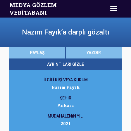
MEDYA GÖZLEM
VERİTABANI
Nazım Fayık’a darplı gözaltı
PAYLAŞ
YAZDIR
AYRINTILARI GİZLE
İLGİLİ KİŞİ VEYA KURUM
Nazım Fayık
ŞEHİR
Ankara
MÜDAHALENİN YILI
2021