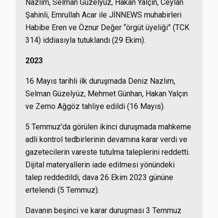
Nazlım, Selman Güzelyüz, Hakan Yalçın, Ceylan
Şahinli, Emrullah Acar ile JİNNEWS muhabirleri
Habibe Eren ve Öznur Değer “örgüt üyeliği” (TCK
314) iddiasıyla tutuklandı (29 Ekim).
2023
16 Mayıs tarihli ilk duruşmada Deniz Nazlım,
Selman Güzelyüz, Mehmet Günhan, Hakan Yalçın
ve Zemo Ağgöz tahliye edildi (16 Mayıs).
5 Temmuz’da görülen ikinci duruşmada mahkeme
adli kontrol tedbirlerinin devamına karar verdi ve
gazetecilerin vareste tutulma taleplerini reddetti.
Dijital materyallerin iade edilmesi yönündeki
talep reddedildi, dava 26 Ekim 2023 gününe
ertelendi (5 Temmuz).
Davanın beşinci ve karar duruşması 3 Temmuz