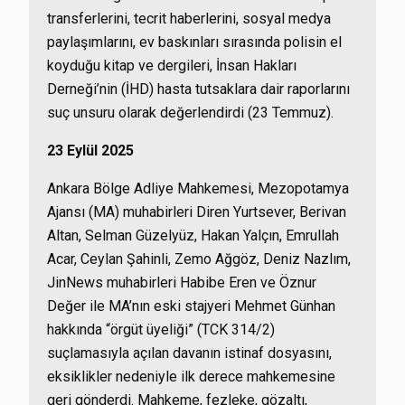
transferlerini, tecrit haberlerini, sosyal medya
paylaşımlarını, ev baskınları sırasında polisin el
koyduğu kitap ve dergileri, İnsan Hakları
Derneği’nin (İHD) hasta tutsaklara dair raporlarını
suç unsuru olarak değerlendirdi (23 Temmuz).
23 Eylül 2025
Ankara Bölge Adliye Mahkemesi, Mezopotamya
Ajansı (MA) muhabirleri Diren Yurtsever, Berivan
Altan, Selman Güzelyüz, Hakan Yalçın, Emrullah
Acar, Ceylan Şahinli, Zemo Ağgöz, Deniz Nazlım,
JinNews muhabirleri Habibe Eren ve Öznur
Değer ile MA’nın eski stajyeri Mehmet Günhan
hakkında “örgüt üyeliği” (TCK 314/2)
suçlamasıyla açılan davanın istinaf dosyasını,
eksiklikler nedeniyle ilk derece mahkemesine
geri gönderdi. Mahkeme, fezleke, gözaltı,