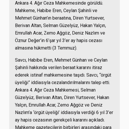
Ankara 4. Ağır Ceza Mahkemesinde görüldü.
Mahkeme, Habibe Eren, Ceylan Şahinli ve
Mehmet Günhan’ın beraatına, Diren Yurtsever,
Berivan Altan, Selman Güzelyüz, Hakan Yalçın,
Emrullah Acar, Zemo Ağgöz, Deniz Nazlım ve
Öznur Değer’in 6’şar yıl 3’er ay hapis cezası
almasına hükmetti (3 Temmuz).
Savcı, Habibe Eren, Mehmet Günhan ve Ceylan
Şahinli hakkında verilen beraat kararını itiraz
ederek istinaf mahkemesine taşıdı. Savcı, “örgüt
üyeliği” iddiasıyla cezalandırılmalarını talep etti.
Ankara 4. Ağır Ceza Mahkemesi, Selman
Güzelyüz, Berivan Altan, Diren Yurtsever, Hakan
Yalçın, Emrullah Acar, Zemo Ağgöz ve Deniz
Nazlım’a ‘örgüt üyeliği’ iddiasıyla verdiği 6 yıl 3’er
ay hapis cezasının gerekçeli kararını açıkladı.
Mahkeme gazetecilerin birbirleri arasındaki para