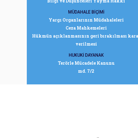
Bilgi ve Düşünceleri Yayma Hakkı
MÜDAHALE BİÇİMİ
Yargı Organlarının Müdahaleleri
Ceza Mahkemeleri
Hükmün açıklanmasının geri bırakılması kara
verilmesi
HUKUKİ DAYANAK
Terörle Mücadele Kanunu
md. 7/2