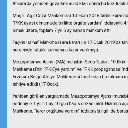
Ankara’da yeniden gözaltına alındıktan sonra bu kez tutukl
Muş 2. Ağır Ceza Mahkemesi 10 Ekim 2018 tarihli kararın
“PKK üyesi olmamakla birlikte örgüte yardım” iddiasıyla 4 
olmak üzere, toplam 7 yıl 6 ay hapse mahkum etti.
Taşkın İstinaf Mahkmesi ara kararı ile 17 Ocak 2019’da tahl
sürecinde tutuklu kalmasına karar verilmişti.
Mezopotamya Ajansı (MA) muhabiri Seda Taşkın, 10 Ekim 
Mahkemesi’nin “PKK’ye yardım” ve “PKK propagandası”ndan 
Erzurum Bölge Adliye Mahkemesi tarafından bozulması üz
tahliye edildi (17 Ocak).
Yeniden görülen yargılamada Mezopotamya Ajansı muhabir
nedeniyle 1 yıl 11 ay 10 gün hapis cezası aldı. Hükmün açı
Mahkeme, “terör örgütüne yardım” iddiasıyla ilgili de beraat