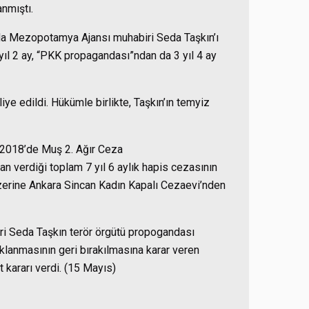
anmıştı.
da Mezopotamya Ajansı muhabiri Seda Taşkın’ı
yıl 2 ay, “PKK propagandası”ndan da 3 yıl 4 ay
iye edildi. Hükümle birlikte, Taşkın’ın temyiz
2018’de Muş 2. Ağır Ceza
verdiği toplam 7 yıl 6 aylık hapis cezasının
erine Ankara Sincan Kadın Kapalı Cezaevi’nden
i Seda Taşkın terör örgütü propogandası
klanmasının geri bırakılmasına karar veren
 kararı verdi. (15 Mayıs)