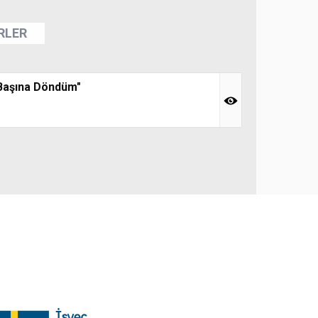
ERLER
 Başına Döndüm"