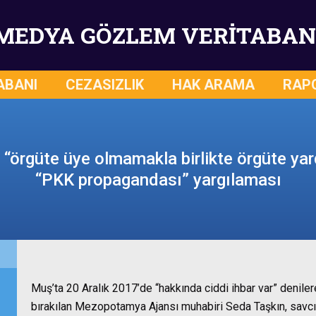
MEDYA GÖZLEM VERİTABAN
ABANI
CEZASIZLIK
HAK ARAMA
RAP
 “örgüte üye olmamakla birlikte örgüte ya
“PKK propagandası” yargılaması
Muş’ta 20 Aralık 2017’de “hakkında ciddi ihbar var” denilerek
bırakılan Mezopotamya Ajansı muhabiri Seda Taşkın, savcı