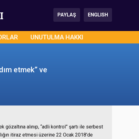
I
PAYLAŞ
ENGLISH
ORLAR
UNUTULMA HAKKI
rdım etmek” ve
 gözaltına alınıp, “adli kontrol” şartı ile serbest
lığın itiraz etmesi üzerine 22 Ocak 2018’de