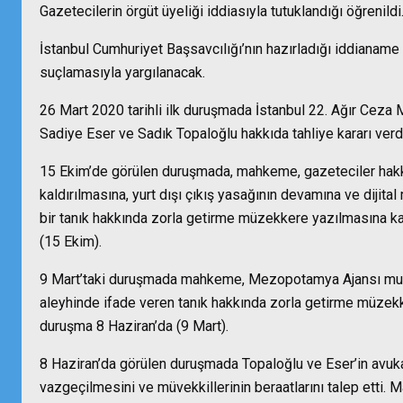
Gazetecilerin örgüt üyeliği iddiasıyla tutuklandığı öğrenildi
İstanbul Cumhuriyet Başsavcılığı’nın hazırladığı iddianame 
suçlamasıyla yargılanacak.
26 Mart 2020 tarihli ilk duruşmada İstanbul 22. Ağır Ce
Sadiye Eser ve Sadık Topaloğlu hakkıda tahliye kararı verd
15 Ekim’de görülen duruşmada, mahkeme, gazeteciler hakkı
kaldırılmasına, yurt dışı çıkış yasağının devamına ve dijita
bir tanık hakkında zorla getirme müzekkere yazılmasına kar
(15 Ekim).
9 Mart’taki duruşmada mahkeme, Mezopotamya Ajansı muha
aleyhinde ifade veren tanık hakkında zorla getirme müzekke
duruşma 8 Haziran’da (9 Mart).
8 Haziran’da görülen duruşmada Topaloğlu ve Eser’in avuka
vazgeçilmesini ve müvekkillerinin beraatlarını talep etti.