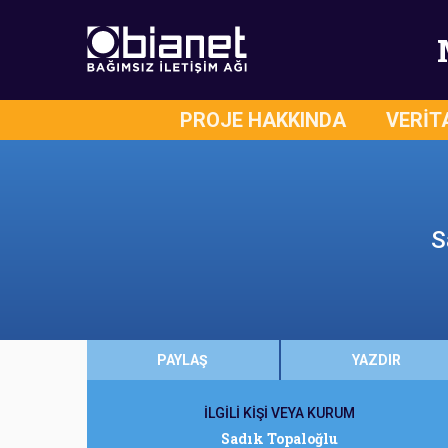
PROJE HAKKINDA
VERİT
S
PAYLAŞ
YAZDIR
İLGİLİ KİŞİ VEYA KURUM
Sadık Topaloğlu