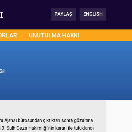
I
PAYLAŞ
ENGLISH
ORLAR
UNUTULMA HAKKI
sı
 Ajansı bürosundan çıktıktan sonra gözaltına
. Sulh Ceza Hakimliği’nin kararı ile tutuklandı.