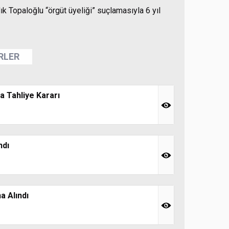
k Topaloğlu “örgüt üyeliği” suçlamasıyla 6 yıl
ERLER
a Tahliye Kararı
ndı
a Alındı