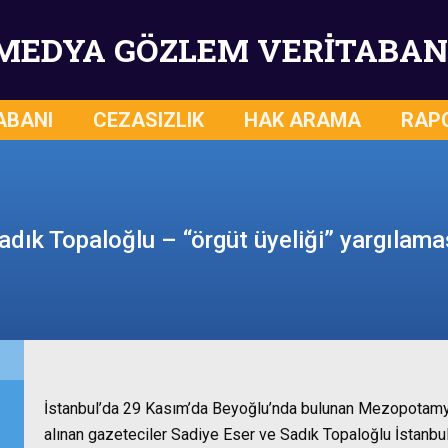
MEDYA GÖZLEM VERİTABAN
ABANI
CEZASIZLIK
HAK ARAMA
RAP
adık Topaloğlu – “örgüt üyeliği” yargılama
İstanbul’da 29 Kasım’da Beyoğlu’nda bulunan Mezopotamya
alınan gazeteciler Sadiye Eser ve Sadık Topaloğlu İstanbul 3