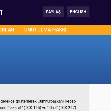
I
PAYLAŞ
ENGLISH
ORLAR
UNUTULMA HAKKI
ı gerekçe gösterilerek Cumhurbaşkanı Recep
üne “hakaret” (TCK 125) ve “iftira” (TCK 267)