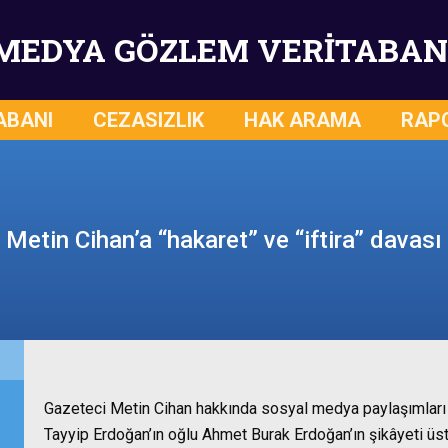
MEDYA GÖZLEM VERİTABAN
ABANI
CEZASIZLIK
HAK ARAMA
RAP
Metin Cihan’a “hakaret” ve “iftira” davası
Gazeteci Metin Cihan hakkında sosyal medya paylaşımlar
Tayyip Erdoğan’ın oğlu Ahmet Burak Erdoğan’ın şikâyeti üst