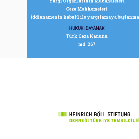
Yargı Organlarının Müdahaleleri
Ceza Mahkemeleri
İddianamenin kabulü ile yargılamaya başlanma
HUKUKİ DAYANAK
Türk Ceza Kanunu
md. 267