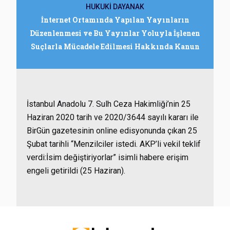
HUKUKİ DAYANAK
İnternet Ortamında Yapılan Yayınların
Düzenlenmesi ve Bu Yayınlar Yoluyla İşlenen
Suçlarla Mücadele Edilmesi Hakkında Kanun
İstanbul Anadolu 7. Sulh Ceza Hakimliği’nin 25
Haziran 2020 tarih ve 2020/3644 sayılı kararı ile
BirGün gazetesinin online edisyonunda çıkan 25
Şubat tarihli “Menzilciler istedi. AKP’li vekil teklif
verdi:İsim değiştiriyorlar” isimli habere erişim
engeli getirildi (25 Haziran).