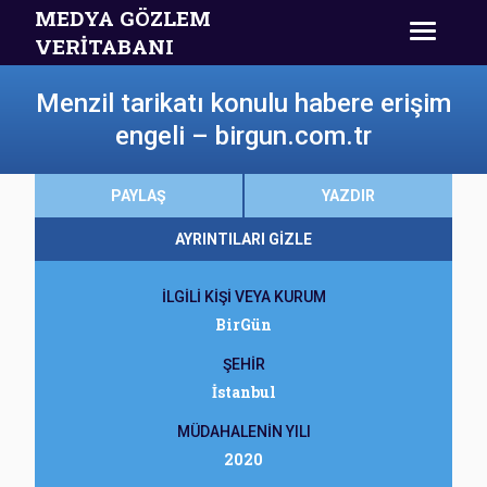
MEDYA GÖZLEM
VERİTABANI
Menzil tarikatı konulu habere erişim
engeli – birgun.com.tr
PAYLAŞ
YAZDIR
AYRINTILARI GİZLE
İLGİLİ KİŞİ VEYA KURUM
BirGün
ŞEHİR
İstanbul
MÜDAHALENİN YILI
2020