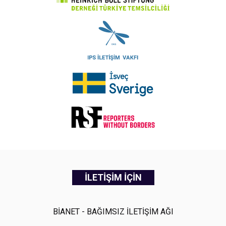
İLETİŞİM İÇİN
BİANET - BAĞIMSIZ İLETİŞİM AĞI