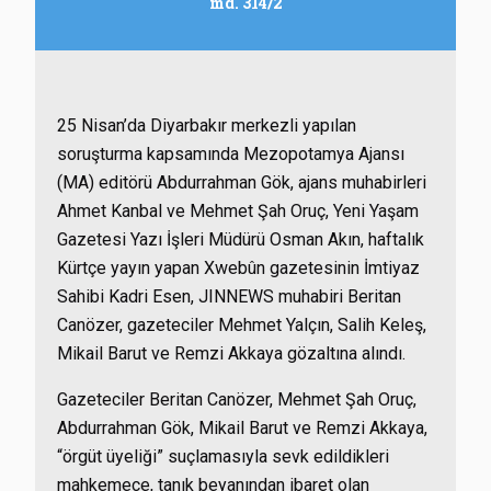
md. 314/2
25 Nisan’da Diyarbakır merkezli yapılan
soruşturma kapsamında Mezopotamya Ajansı
(MA) editörü Abdurrahman Gök, ajans muhabirleri
Ahmet Kanbal ve Mehmet Şah Oruç, Yeni Yaşam
Gazetesi Yazı İşleri Müdürü Osman Akın, haftalık
Kürtçe yayın yapan Xwebûn gazetesinin İmtiyaz
Sahibi Kadri Esen, JINNEWS muhabiri Beritan
Canözer, gazeteciler Mehmet Yalçın, Salih Keleş,
Mikail Barut ve Remzi Akkaya gözaltına alındı.
Gazeteciler Beritan Canözer, Mehmet Şah Oruç,
Abdurrahman Gök, Mikail Barut ve Remzi Akkaya,
“örgüt üyeliği” suçlamasıyla sevk edildikleri
mahkemece, tanık beyanından ibaret olan