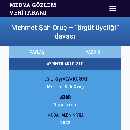
MEDYA GÖZLEM
VERİTABANI
Mehmet Şah Oruç – “örgüt üyeliği”
davası
PAYLAŞ
YAZDIR
AYRINTILARI GİZLE
İLGİLİ KİŞİ VEYA KURUM
Mehmet Şah Oruç
ŞEHİR
Diyarbakır
MÜDAHALENİN YILI
2023