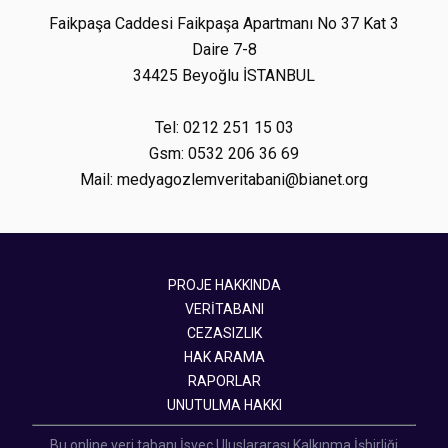
Faikpaşa Caddesi Faikpaşa Apartmanı No 37 Kat 3
Daire 7-8
34425 Beyoğlu İSTANBUL
Tel: 0212 251 15 03
Gsm: 0532 206 36 69
Mail: medyagozlemveritabani@bianet.org
PROJE HAKKINDA
VERİTABANI
CEZASIZLIK
HAK ARAMA
RAPORLAR
UNUTULMA HAKKI
Bu online veri tabanı İsveç Uluslararası Kalkınma İşbirliği