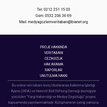
Tel: 0212 251 15 03
Gsm: 0532 206 36 69
Mail: medyagozlemveritabani@bianet.org
PROJE HAKKINDA
VERİTABANI
CEZASIZLIK
HAK ARAMA
RAPORLAR
UNUTULMA HAKKI
Bu online veri tabanı İsveç Uluslararası Kalkınma İşbirliği
Ajansı (SIDA) ve Heinrich Böll Stiftung Derneği desteğiyle
yürütülen "Yargı Haberciliği ve Medya Özgürlüğü" projesi
kapsamında yayınlanmaktadır. Kütüphanenin içeriği yalnızca