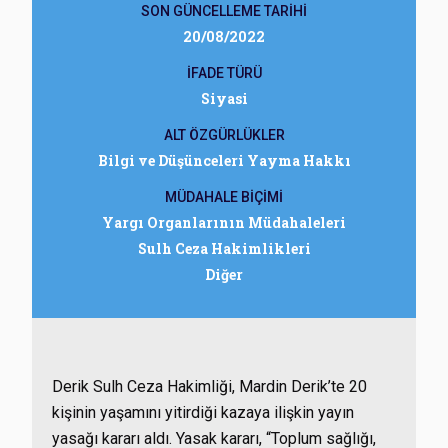
SON GÜNCELLEME TARİHİ
20/08/2022
İFADE TÜRÜ
Siyasi
ALT ÖZGÜRLÜKLER
Bilgi ve Düşünceleri Yayma Hakkı
MÜDAHALE BİÇİMİ
Yargı Organlarının Müdahaleleri
Sulh Ceza Hakimlikleri
Diğer
Derik Sulh Ceza Hakimliği, Mardin Derik’te 20
kişinin yaşamını yitirdiği kazaya ilişkin yayın
yasağı kararı aldı. Yasak kararı, “Toplum sağlığı,