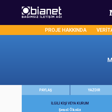
PROJE HAKKINDA
VERİT
M
PAYLAŞ
YAZDIR
İLGİLİ KİŞİ VEYA KURUM
Şenol Öksüz