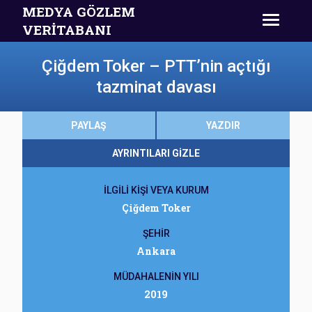
MEDYA GÖZLEM
VERİTABANI
Çiğdem Toker – PTT’nin açtığı
tazminat davası
PAYLAŞ
YAZDIR
AYRINTILARI GİZLE
İLGİLİ KİŞİ VEYA KURUM
Çiğdem Toker
ŞEHİR
Ankara
MÜDAHALENİN YILI
2019