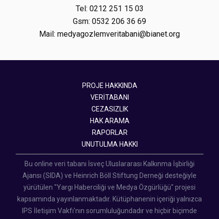
Tel: 0212 251 15 03
Gsm: 0532 206 36 69
Mail: medyagozlemveritabani@bianet.org
PROJE HAKKINDA
VERİTABANI
CEZASIZLIK
HAK ARAMA
RAPORLAR
UNUTULMA HAKKI
Bu online veri tabanı İsveç Uluslararası Kalkınma İşbirliği
Ajansı (SIDA) ve Heinrich Böll Stiftung Derneği desteğiyle
yürütülen "Yargı Haberciliği ve Medya Özgürlüğü" projesi
kapsamında yayınlanmaktadır. Kütüphanenin içeriği yalnızca
IPS İletişim Vakfı'nın sorumluluğundadır ve hiçbir biçimde