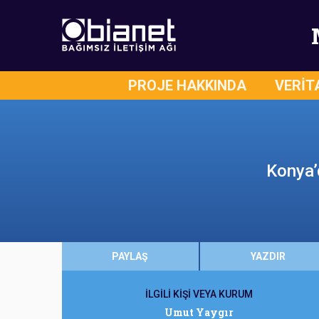
PROJE HAKKINDA
VERİT
Konya’
PAYLAŞ
YAZDIR
İLGİLİ KİŞİ VEYA KURUM
Umut Yaygır