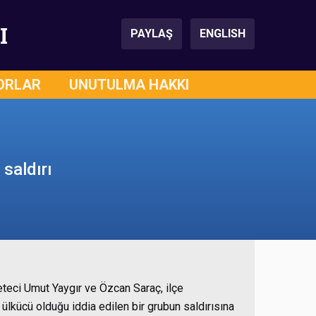
I
PAYLAŞ
ENGLISH
ORLAR
UNUTULMA HAKKI
saldırı
zeteci Umut Yaygır ve Özcan Saraç, ilçe
lkücü olduğu iddia edilen bir grubun saldırısına