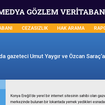
MEDYA GÖZLEM VERİTABAN
ABANI
CEZASIZLIK
HAK ARAMA
RAP
da gazeteci Umut Yaygır ve Özcan Saraç’a 
Konya Ereğli’de yerel bir internet sitesinin sahibi olan ga
merkezinde bulunan bir lokantada yemek yedikleri esnada ü