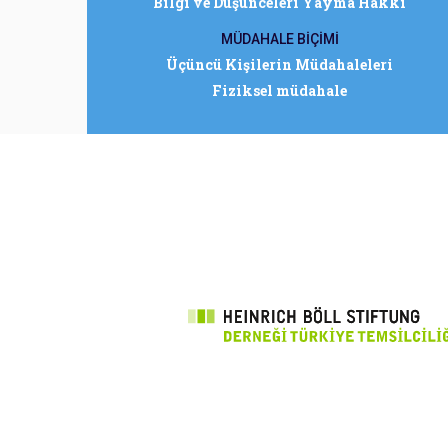
Bilgi ve Düşünceleri Yayma Hakkı
MÜDAHALE BİÇİMİ
Üçüncü Kişilerin Müdahaleleri
Fiziksel müdahale