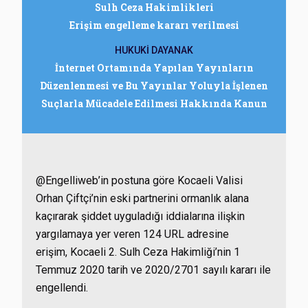
Sulh Ceza Hakimlikleri
Erişim engelleme kararı verilmesi
HUKUKİ DAYANAK
İnternet Ortamında Yapılan Yayınların
Düzenlenmesi ve Bu Yayınlar Yoluyla İşlenen
Suçlarla Mücadele Edilmesi Hakkında Kanun
@Engelliweb’in postuna göre Kocaeli Valisi
Orhan Çiftçi’nin eski partnerini ormanlık alana
kaçırarak şiddet uyguladığı iddialarına ilişkin
yargılamaya yer veren 124 URL adresine
erişim, Kocaeli 2. Sulh Ceza Hakimliği’nin 1
Temmuz 2020 tarih ve 2020/2701 sayılı kararı ile
engellendi.