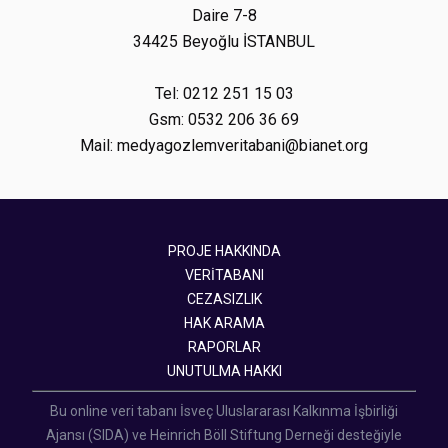
Daire 7-8
34425 Beyoğlu İSTANBUL
Tel: 0212 251 15 03
Gsm: 0532 206 36 69
Mail: medyagozlemveritabani@bianet.org
PROJE HAKKINDA
VERİTABANI
CEZASIZLIK
HAK ARAMA
RAPORLAR
UNUTULMA HAKKI
Bu online veri tabanı İsveç Uluslararası Kalkınma İşbirliği
Ajansı (SIDA) ve Heinrich Böll Stiftung Derneği desteğiyle