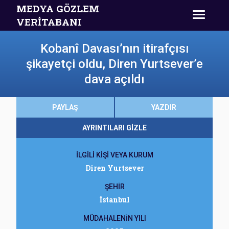
MEDYA GÖZLEM
VERİTABANI
Kobanî Davası’nın itirafçısı
şikayetçi oldu, Diren Yurtsever’e
dava açıldı
PAYLAŞ
YAZDIR
AYRINTILARI GİZLE
İLGİLİ KİŞİ VEYA KURUM
Diren Yurtsever
ŞEHİR
İstanbul
MÜDAHALENİN YILI