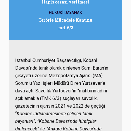
Hapis cezası verilmesi
HUKUKİ DAYANAK
Terörle Mücadele Kanunu
md. 6/3
İstanbul Cumhuriyet Başsavcılığı, Kobanî
Davası’nda tanık olarak dinlenen Sami Baran’ın
şikayeti üzerine Mezopotamya Ajansı (MA)
Sorumlu Yazı İşleri Müdürü Diren Yurtsever’e
dava açtı. Savcılık Yurtsever’in “muhbirin adını
açıklamakla (TMK 6/3) suçlayan savcılık,
gazetecinin ajansın 2021 ve 2022’de geçtiği
“
Kobane iddianamesinde çelişen tanık
beyanları
”,
”Kobane Davası’nda itirafçılar
dinlenecek”
ile
”Ankara-Kobane Davası’nda