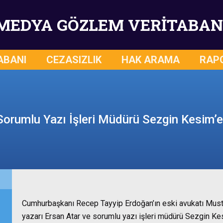
MEDYA GÖZLEM VERİTABAN
ABANI
CEZASIZLIK
HAK ARAMA
RAP
Sorumlu Yazı İşleri Müdürü Sezgin Kesim’
Cumhurbaşkanı Recep Tayyip Erdoğan’ın eski avukatı Musta
yazarı Ersan Atar ve sorumlu yazı işleri müdürü Sezgin Ke