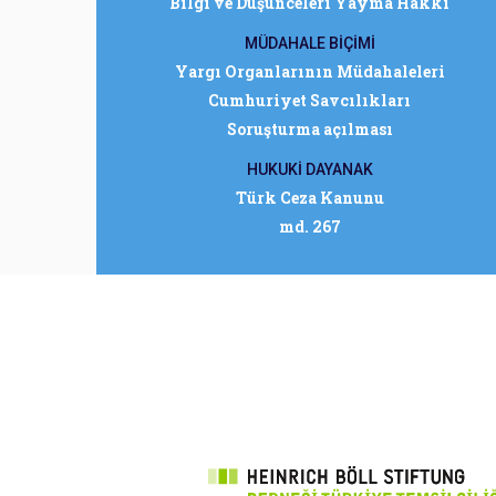
Bilgi ve Düşünceleri Yayma Hakkı
MÜDAHALE BİÇİMİ
Yargı Organlarının Müdahaleleri
Cumhuriyet Savcılıkları
Soruşturma açılması
HUKUKİ DAYANAK
Türk Ceza Kanunu
md. 267