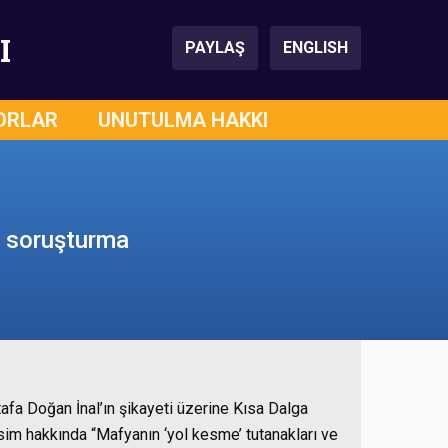
I
PAYLAŞ
ENGLISH
ORLAR
UNUTULMA HAKKI
e soruşturma
fa Doğan İnal’ın şikayeti üzerine Kısa Dalga
sim hakkında “Mafyanın ‘yol kesme’ tutanakları ve