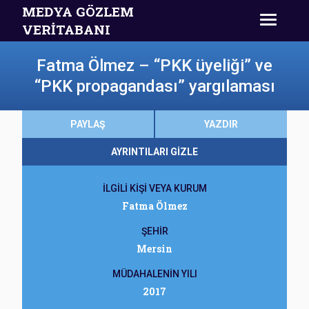
MEDYA GÖZLEM
VERİTABANI
Fatma Ölmez – “PKK üyeliği” ve
“PKK propagandası” yargılaması
PAYLAŞ
YAZDIR
AYRINTILARI GİZLE
İLGİLİ KİŞİ VEYA KURUM
Fatma Ölmez
ŞEHİR
Mersin
MÜDAHALENİN YILI
2017