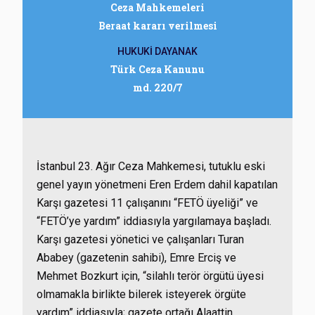
Ceza Mahkemeleri
Beraat kararı verilmesi
HUKUKİ DAYANAK
Türk Ceza Kanunu
md. 220/7
İstanbul 23. Ağır Ceza Mahkemesi, tutuklu eski
genel yayın yönetmeni Eren Erdem dahil kapatılan
Karşı gazetesi 11 çalışanını “FETÖ üyeliği” ve
“FETÖ’ye yardım” iddiasıyla yargılamaya başladı.
Karşı gazetesi yönetici ve çalışanları Turan
Ababey (gazetenin sahibi), Emre Erciş ve
Mehmet Bozkurt için, “silahlı terör örgütü üyesi
olmamakla birlikte bilerek isteyerek örgüte
yardım” iddiasıyla; gazete ortağı Alaattin