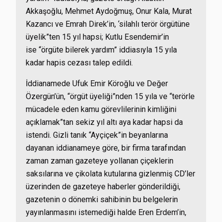
Akkaşoğlu, Mehmet Aydoğmuş, Onur Kala, Murat
Kazancı ve Emrah Direk’in, ‘silahlı terör örgütüne
üyelik”ten 15 yıl hapsi; Kutlu Esendemir’in
ise “örgüte bilerek yardım” iddiasıyla 15 yıla
kadar hapis cezası talep edildi.
İddianamede Ufuk Emir Köroğlu ve Değer
Özergün’ün, “örgüt üyeliği”nden 15 yıla ve “terörle
mücadele eden kamu görevlilerinin kimliğini
açıklamak”tan sekiz yıl altı aya kadar hapsi da
istendi. Gizli tanık “Ayçiçek”in beyanlarına
dayanan iddianameye göre, bir firma tarafından
zaman zaman gazeteye yollanan çiçeklerin
saksılarına ve çikolata kutularına gizlenmiş CD’ler
üzerinden de gazeteye haberler gönderildiği,
gazetenin o dönemki sahibinin bu belgelerin
yayınlanmasını istemediği halde Eren Erdem’in,