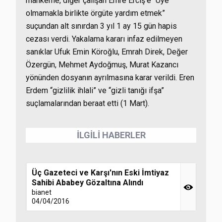
mahkeme, diğer çalışan Emre Erciş’e “Üye
olmamakla birlikte örgüte yardım etmek”
suçundan alt sınırdan 3 yıl 1 ay 15 gün hapis
cezası verdi. Yakalama kararı infaz edilmeyen
sanıklar Ufuk Emin Köroğlu, Emrah Direk, Değer
Özergün, Mehmet Aydoğmuş, Murat Kazancı
yönünden dosyanın ayrılmasına karar verildi. Eren
Erdem “gizlilik ihlali” ve “gizli tanığı ifşa”
suçlamalarından beraat etti (1 Mart).
İLGİLİ HABERLER
Üç Gazeteci ve Karşı'nın Eski İmtiyaz
Sahibi Ababey Gözaltına Alındı
bianet
04/04/2016