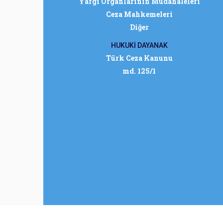
Yargı Organlarının Müdahaleleri
Ceza Mahkemeleri
Diğer
HUKUKİ DAYANAK
Türk Ceza Kanunu
md. 125/1