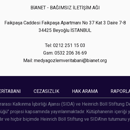
BİANET - BAĞIMSIZ İLETİŞİM AĞI
Faikpaşa Caddesi Faikpaşa Apartmanı No 37 Kat 3 Daire 7-8
34425 Beyoğlu İSTANBUL
Tel: 0212 251 15 03
Gsm: 0532 206 36 69
Mail: medyagozlemveritabani@bianet.org
ERİTABANI
CEZASIZLIK
HAK ARAMA
RAPORL
rarası Kalkınma İşbirliği Ajansı (SIDA) ve Heinrich Böll Stiftung 
ğü" projesi kapsamında yayınlanmaktadır. Kütüphanenin içeriği ya
r ve hiçbir biçimde Heinrich Böll Stiftung ve SIDA'nın tutumunu 