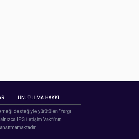
AR
UNUTULMA HAKKI
Derneği desteğiyle yürütülen "Yargı
lnızca IPS İletişim Vakfı'nın
yansıtmamaktadır.