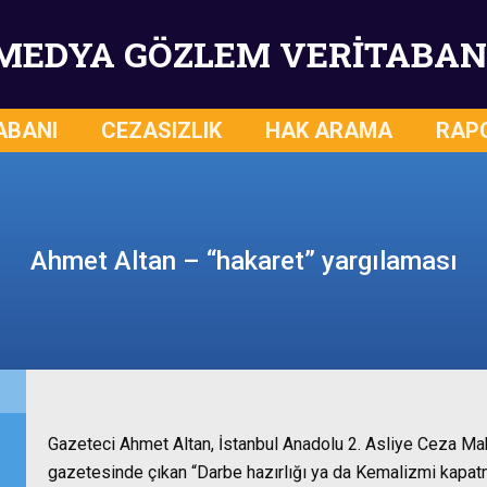
MEDYA GÖZLEM VERİTABAN
ABANI
CEZASIZLIK
HAK ARAMA
RAP
Ahmet Altan – “hakaret” yargılaması
Gazeteci Ahmet Altan, İstanbul Anadolu 2. Asliye Ceza M
gazetesinde çıkan “Darbe hazırlığı ya da Kemalizmi kapatm