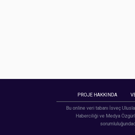
PROJE HAKKINDA
V
Bu online veri tabanı İsveç Ulusla
Haberciliği ve Medya Özgürlü
sorumluluğundadı