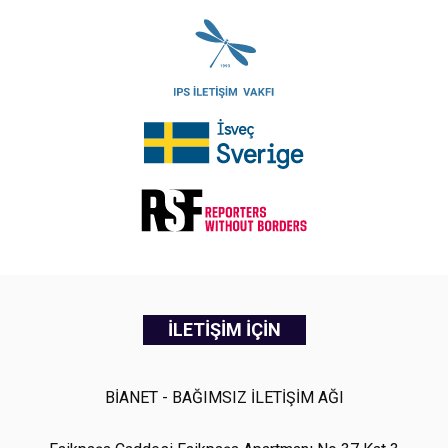
İLETİŞİM İÇİN
BİANET - BAĞIMSIZ İLETİŞİM AĞI