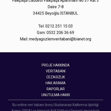
Faikpaşa Caddesi Faikpaşa Apartmanı No 37 Kat 3
Daire 7-8
34425 Beyoğlu İSTANBUL
Tel: 0212 251 15 03
Gsm: 0532 206 36 69
Mail: medyagozlemveritabani@bianet.org
PROJE HAKKINDA
VERİTABANI
CEZASIZLIK
HAK ARAMA
RAPORLAR
UNUTULMA HAKKI
Bu online veri tabanı İsveç Uluslararası Kalkınma İşbirliği
Ajansı (SIDA) ve Heinrich Böll Stiftung Derneği desteğiyle