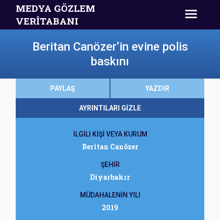
MEDYA GÖZLEM
VERİTABANI
Beritan Canözer’in evine polis
baskını
PAYLAŞ
YAZDIR
AYRINTILARI GİZLE
İLGİLİ KİŞİ VEYA KURUM
Beritan Canözer
ŞEHİR
Diyarbakır
MÜDAHALENİN YILI
2019