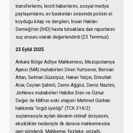
transferlerini, tecrit haberlerini, sosyal medya
paylaşımlarını, ev baskınları sırasında polisin el
koyduğu kitap ve dergileri, İnsan Hakları
Derneği’nin (İHD) hasta tutsaklara dair raporlarını
suç unsuru olarak değerlendirdi (23 Temmuz).
23 Eylül 2025
Ankara Bölge Adliye Mahkemesi, Mezopotamya
Ajansı (MA) muhabirleri Diren Yurtsever, Berivan
Altan, Selman Güzelyüz, Hakan Yalçın, Emrullah
Acar, Ceylan Şahinli, Zemo Ağgöz, Deniz Nazlım,
JinNews muhabirleri Habibe Eren ve Öznur
Değer ile MA’nın eski stajyeri Mehmet Günhan
hakkında “örgüt üyeliği” (TCK 314/2)
suçlamasıyla açılan davanın istinaf dosyasını,
eksiklikler nedeniyle ilk derece mahkemesine
geri gönderdi. Mahkeme, fezleke, gözaltı,