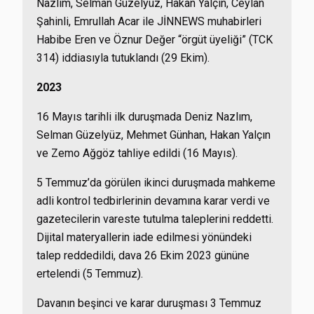
Nazlım, Selman Güzelyüz, Hakan Yalçın, Ceylan
Şahinli, Emrullah Acar ile JİNNEWS muhabirleri
Habibe Eren ve Öznur Değer “örgüt üyeliği” (TCK
314) iddiasıyla tutuklandı (29 Ekim).
2023
16 Mayıs tarihli ilk duruşmada Deniz Nazlım,
Selman Güzelyüz, Mehmet Günhan, Hakan Yalçın
ve Zemo Ağgöz tahliye edildi (16 Mayıs).
5 Temmuz’da görülen ikinci duruşmada mahkeme
adli kontrol tedbirlerinin devamına karar verdi ve
gazetecilerin vareste tutulma taleplerini reddetti.
Dijital materyallerin iade edilmesi yönündeki
talep reddedildi, dava 26 Ekim 2023 gününe
ertelendi (5 Temmuz).
Davanın beşinci ve karar duruşması 3 Temmuz