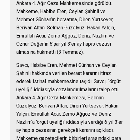
Ankara 4. Ağır Ceza Mahkemesinde görüldü.
Mahkeme, Habibe Eren, Ceylan Şahinli ve
Mehmet Günhan’ın beraatına, Diren Yurtsever,
Berivan Altan, Selman Güzelyüz, Hakan Yalçın,
Emrullah Acar, Zemo Ağgöz, Deniz Nazlım ve
Öznur Değer’in 6’şar yıl 3’er ay hapis cezası
almasına hükmetti (3 Temmuz).
Savcı, Habibe Eren, Mehmet Günhan ve Ceylan
Şahinli hakkında verilen beraat kararını itiraz
ederek istinaf mahkemesine taşıdı. Savcı, “örgüt
üyeliği” iddiasıyla cezalandırılmalarını talep etti.
Ankara 4. Ağır Ceza Mahkemesi, Selman
Güzelyüz, Berivan Altan, Diren Yurtsever, Hakan
Yalçın, Emrullah Acar, Zemo Ağgöz ve Deniz
Nazlım’a ‘örgüt üyeliği’ iddiasıyla verdiği 6 yıl 3’er
ay hapis cezasının gerekçeli kararını açıkladı.
Mahkeme gazetecilerin birbirleri arasındaki para