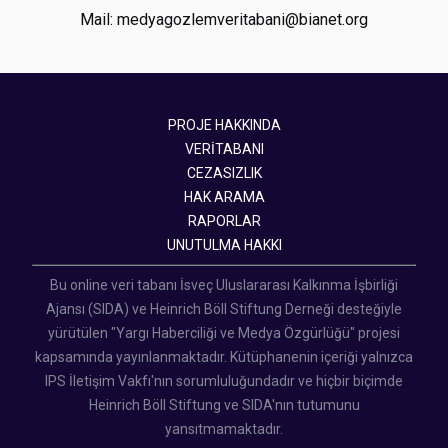
Mail: medyagozlemveritabani@bianet.org
PROJE HAKKINDA
VERİTABANI
CEZASIZLIK
HAK ARAMA
RAPORLAR
UNUTULMA HAKKI
Bu online veri tabanı İsveç Uluslararası Kalkınma İşbirliği
Ajansı (SIDA) ve Heinrich Böll Stiftung Derneği desteğiyle
yürütülen "Yargı Haberciliği ve Medya Özgürlüğü" projesi
kapsamında yayınlanmaktadır. Kütüphanenin içeriği yalnızca
IPS İletişim Vakfı'nın sorumluluğundadır ve hiçbir biçimde
Heinrich Böll Stiftung ve SIDA'nın tutumunu
yansıtmamaktadır.