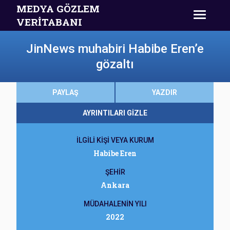
MEDYA GÖZLEM
VERİTABANI
JinNews muhabiri Habibe Eren’e
gözaltı
PAYLAŞ
YAZDIR
AYRINTILARI GİZLE
İLGİLİ KİŞİ VEYA KURUM
Habibe Eren
ŞEHİR
Ankara
MÜDAHALENİN YILI
2022