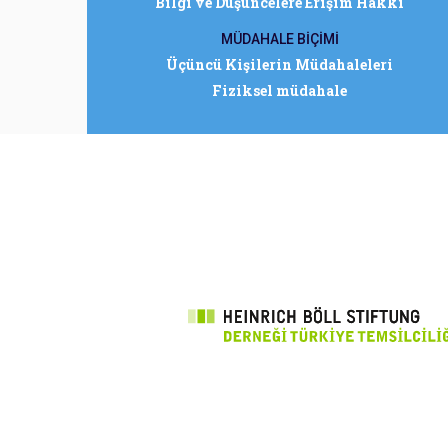
Bilgi ve Düşüncelere Erişim Hakkı
MÜDAHALE BİÇİMİ
Üçüncü Kişilerin Müdahaleleri
Fiziksel müdahale