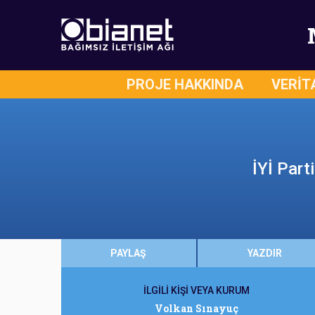
PROJE HAKKINDA
VERİT
İYİ Part
PAYLAŞ
YAZDIR
İLGİLİ KİŞİ VEYA KURUM
Volkan Sınayuç