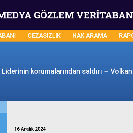
MEDYA GÖZLEM VERİTABAN
ABANI
CEZASIZLIK
HAK ARAMA
RAP
i Liderinin korumalarından saldırı – Volka
16 Aralık 2024