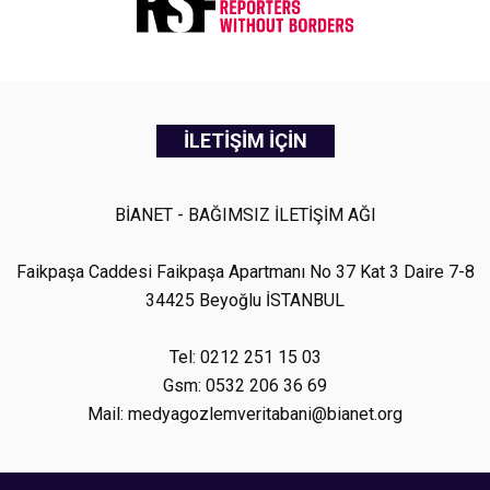
İLETİŞİM İÇİN
BİANET - BAĞIMSIZ İLETİŞİM AĞI
Faikpaşa Caddesi Faikpaşa Apartmanı No 37 Kat 3 Daire 7-8
34425 Beyoğlu İSTANBUL
Tel: 0212 251 15 03
Gsm: 0532 206 36 69
Mail: medyagozlemveritabani@bianet.org