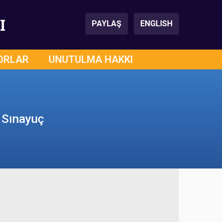
I
PAYLAŞ
ENGLISH
ORLAR
UNUTULMA HAKKI
n Sınayuç